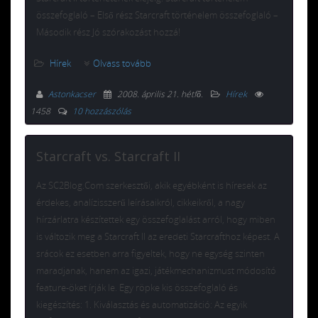
összefoglaló – Első rész Starcraft történelem összefoglaló –
Második rész Jó szórakozást hozzá!
Hírek
Olvass tovább
Astonkacser
2008. április 21. hétfő
.
Hírek
1458
10 hozzászólás
Starcraft vs. Starcraft II
Az SC2Blog.Com szerkesztői, akik egyébként is híresek az
érdekes, analízisszerű leírásaikról, cikkeikről, a nagy
hírzárlatra készítettek egy összefoglalást arról, hogy miben
is változik meg a Starcraft II az eredeti Starcrafthoz képest. A
srácok ez esetben arra figyeltek, hogy ne egység szinten
maradjanak, hanem az igazi, játékmechanizmust módosító
feature-öket írják le. Egy röpke kis összefoglaló és
kiegészítés: 1. Kiválasztás és automatizáció: Az egyik