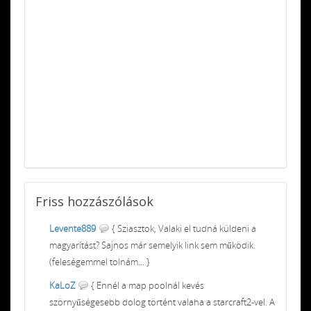
Friss
hozzászólások
Levente889
{ Sziasztok, Valaki el tudná küldeni a
magyarítást? Sajnos már semelyik link sem működik.
(feleségemmel tolnám... }
KaLoZ
{ Ennél a map poolnál kevés
szörnyűségesebb dolog történt valaha a starcraft2-vel. A