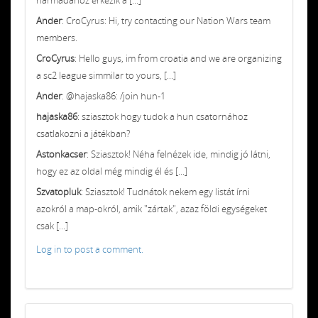
Ander
: CroCyrus: Hi, try contacting our Nation Wars team
members.
CroCyrus
: Hello guys, im from croatia and we are organizing
a sc2 league simmilar to yours, [...]
Ander
: @hajaska86: /join hun-1
hajaska86
: sziasztok hogy tudok a hun csatornához
csatlakozni a játékban?
Astonkacser
: Sziasztok! Néha felnézek ide, mindig jó látni,
hogy ez az oldal még mindig él és [...]
Szvatopluk
: Sziasztok! Tudnátok nekem egy listát írni
azokról a map-okról, amik "zártak", azaz földi egységeket
csak [...]
Log in to post a comment.