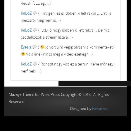
Redshift LE egy... }
KaLoZ
{ Hát igen, ez is időben ki lett rakva ... Erről a
meccsről meg nem is... }
KaLoZ
{ :D:D Jó hogy időben ki lett rakva ... De mit
csodálkozok a stream lista a... }
Eyesis
{
Jó volt újra végig olvasni a kommenteket
Valakinek nincs meg a video esetleg?... }
KaLoZ
{ Rohadt nagy vicc ez a terrun. Kéne már egy
nerf neki ... }
Chiptuning MMC Autochip
Chiptunin
Mazaya Theme for WordPress Copyright © 2013 , All Rights
Reserved
Designed by
Fawaniss