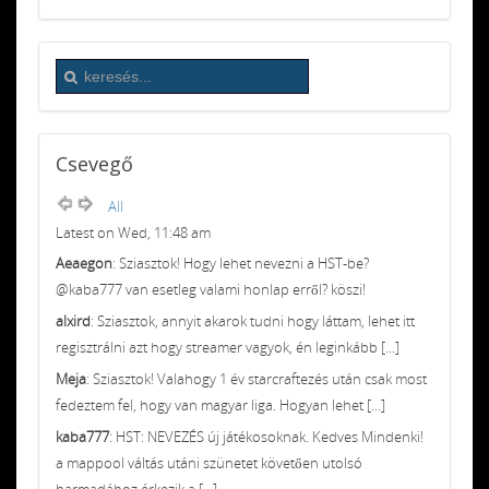
Csevegő
All
Latest on Wed, 11:48 am
Aeaegon
: Sziasztok! Hogy lehet nevezni a HST-be?
@kaba777 van esetleg valami honlap erről? köszi!
alxird
: Sziasztok, annyit akarok tudni hogy láttam, lehet itt
regisztrálni azt hogy streamer vagyok, én leginkább [...]
Meja
: Sziasztok! Valahogy 1 év starcraftezés után csak most
fedeztem fel, hogy van magyar liga. Hogyan lehet [...]
kaba777
: HST: NEVEZÉS új játékosoknak. Kedves Mindenki!
a mappool váltás utáni szünetet követően utolsó
harmadához érkezik a [...]