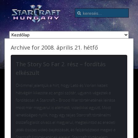
Archive for 2008. április 21. hétfő
The Story So Far 2. rész – fordítás
elkészült
Örömmel jelentjük a hírt, hogy Leto és Vorian kezeit
hétvégén kikezdte az angol szótár, ugyanis végeztek a
fordítással. A Starcraft – Brood War történetének leírása
most már magyarul is elérhető, videókkal együtt. Most
lehetőséged nyílik, hogy egy teljes Starcraft történelmi
összefoglalót olvass el magyarul, megtekintsd az eredeti
játék összes videó bejátszását, és felzárkóztasd magad a
Starcraft II történetének elejéig. Starcraft történelem