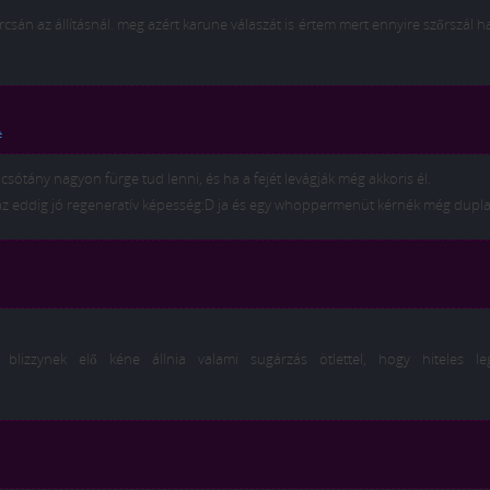
n az állításnál. meg azért karune válaszát is értem mert ennyire szőrszál 
#
csótány nagyon fürge tud lenni, és ha a fejét levágják még akkoris él.
e az eddig jó regeneratív képesség:D ja és egy whoppermenüt kérnék még duplas
lizzynek elő kéne állnia valami sugárzás ötlettel, hogy hiteles l