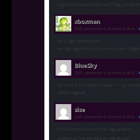
vagy ehhez hasonló nem lesz? Vagy persze arr
xboxman
2008. szeptember 4. csütörtök at 06:44
|
ott a súgó barátocskám :]
ha meg nagyon bonyolultnak tünnek a triggerek
BlueSky
2008. szeptember 4. csütörtök at 09:33
|
ezt mind a wc3 editor is tudta ^^ …pl: dota-
ütéstől megnőtt…
sise
2008. szeptember 4. csütörtök at 09:52
|
A huszonhat blue post közül egy érdekes.
valoban az ? ezt gondold át még egyszer.