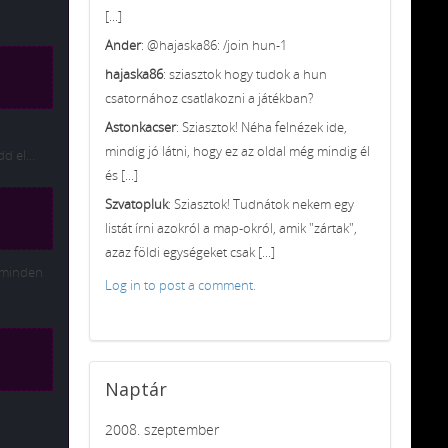
[...]
Ander
: @hajaska86: /join hun-1
hajaska86
: sziasztok hogy tudok a hun
csatornához csatlakozni a játékban?
Astonkacser
: Sziasztok! Néha felnézek ide,
mindig jó látni, hogy ez az oldal még mindig él
dd el…
és [...]
Szvatopluk
: Sziasztok! Tudnátok nekem egy
listát írni azokról a map-okról, amik "zártak",
azaz földi egységeket csak [...]
t minden
Log in to post a comment.
Naptár
2008. szeptember