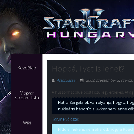
Hoppá, ilyet is lehet?
Kezdőlap
Astonkacser
2008. szeptember 3. szerda
.
A huszonhat blue post közül egy érdekes. Átlag
Magyar
stream lista
Hát, a Zergeknek van olyanja, hogy … hog
nukleáris háborút is. Akkor nem lenne cél
Karune válasza
:
Wiki
Hidd el nekem, nem akarod, hogy a Roach t