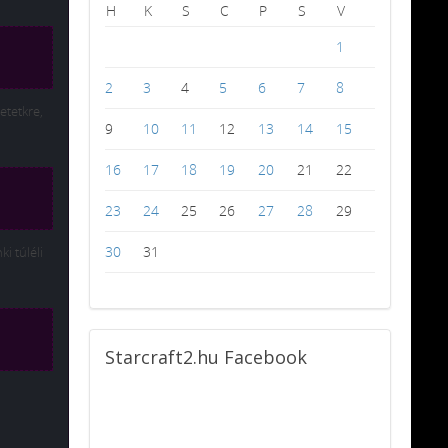
H
K
S
C
P
S
V
1
2
3
4
5
6
7
8
etetkre,
9
10
11
12
13
14
15
16
17
18
19
20
21
22
23
24
25
26
27
28
29
30
31
i túléli
Starcraft2.hu
Facebook