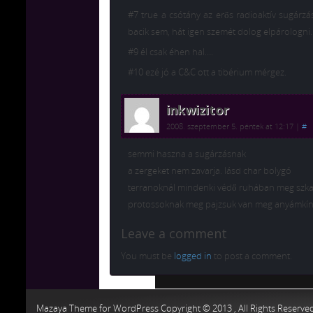
#7 true a csótány az erős radioaktív sugárzá
bacik sem, hát igen szemét dolog elpárologni…
#9 él csak éhen hal….
#10 ezé jó a C&C ott a tibérium mérgez.
inkwizitor
2008. szeptember 5. péntek at 12:17
|
#
semmi haszna a sugárzásnak
a zergeket nem zavarja. lásd char bolygó
terranoknál mindenki védő ruhában meg szk
protossoknak meg pajzsuk van meg anyámkí
Leave a comment
You must be
logged in
to post a comment.
Chiptuning MMC Autochip
Chiptu
Mazaya Theme for WordPress Copyright © 2013 , All Rights Reserve