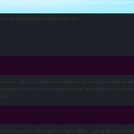
atatlan és ráadásul ahány atombombát dobsz rá, annyiszor fog megnőni 
urván sok lehetőség lesz a map editorban. Ehe.
le van a … az ilyen kérdésekkel a blizeseknek. Már a wc3 ban lehetett méretet 
t közben módosuljon kicsit neccesebb de hogy mekkorába rakd ki a pályára 
nél.
ja már a map editor, azzal nagyon ki vagyok segítve … Esetleg egy használati 