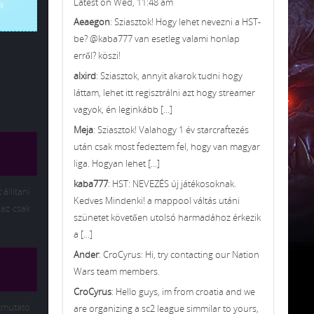
Latest on Wed, 11:48 am
a
Aeaegon
: Sziasztok! Hogy lehet nevezni a HST-
be? @kaba777 van esetleg valami honlap
erről? köszi!
alxird
: Sziasztok, annyit akarok tudni hogy
láttam, lehet itt regisztrálni azt hogy streamer
vagyok, én leginkább [...]
Meja
: Sziasztok! Valahogy 1 év starcraftezés
után csak most fedeztem fel, hogy van magyar
liga. Hogyan lehet [...]
kaba777
: HST: NEVEZÉS új játékosoknak.
állitani
Kedves Mindenki! a mappool váltás utáni
az csak
szünetet követően utolsó harmadához érkezik
a [...]
Ander
: CroCyrus: Hi, try contacting our Nation
Wars team members.
CroCyrus
: Hello guys, im from croatia and we
útmutató
are organizing a sc2 league simmilar to yours,