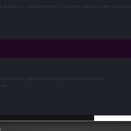
st éli csak túl a robbanást neméli túl semmilyen (általunk ismert) organizm
..
afanderben van vagy járműben amin gondolom olyan a borítás
nnya…
ning
d