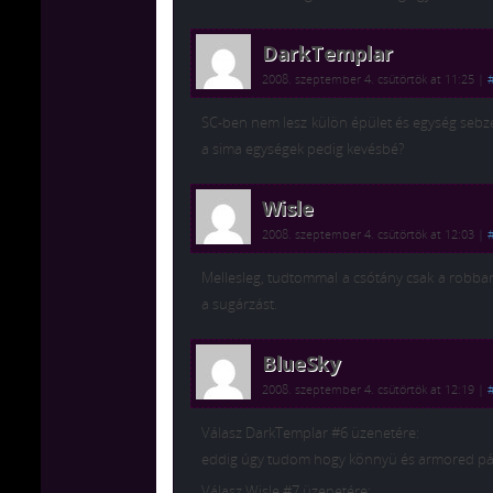
DarkTemplar
2008. szeptember 4. csütörtök at 11:25
|
SC-ben nem lesz külön épület és egység sebzé
a sima egységek pedig kevésbé?
Wisle
2008. szeptember 4. csütörtök at 12:03
|
Mellesleg, tudtommal a csótány csak a robbaná
a sugárzást.
BlueSky
2008. szeptember 4. csütörtök at 12:19
|
Válasz DarkTemplar #6 üzenetére:
eddig úgy tudom hogy könnyü és armored pán
Válasz Wisle #7 üzenetére: