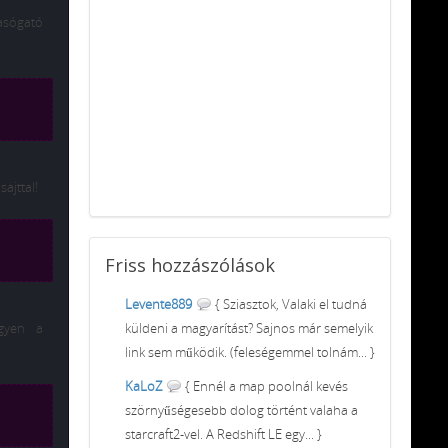
hasógató
ajttal!
Friss
hozzászólások
Levente889
{ Sziasztok, Valaki el tudná
egyen a
küldeni a magyarítást? Sajnos már semelyik
link sem működik. (feleségemmel tolnám... }
KaLoZ
{ Ennél a map poolnál kevés
szörnyűségesebb dolog történt valaha a
starcraft2-vel. A Redshift LE egy... }