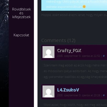
neked egy UMS pályát, ahol a Roach halh
mérete exponenciálisan
.
Rövidítések
és
Hoppá, azért ebből érezni lehet, hogy milyen d
kifejezések
Kapcsolat
Comments (12)
Crafty_FOX
2008. szeptember 3. szerda at 22:52
|
#
Szerintem meg ebből az érzik hogy néha már te
és módosítani pálya editorban. Az hogy mene
egy paraméter beállítás az egység kihelyezésé
L4.ZsukoV
2008. szeptember 3. szerda at 23:26
|
#
Most azzal, hogy közlik, hogy ezt meg azt tud