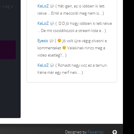
KaLoZ
{ Hát igen, ez is időben ki lett
us még a
rakva ... Erről a meccsről meg nem is... }
KaLoZ
{ :D:D Jó hogy időben ki lett rakva
... De mit csodálkozok a stream lista a... }
Eyesis
{
Jó volt újra végig olvasni a
kommenteket
Valakinek nincs meg a
video esetleg?... }
KaLoZ
{ Rohadt nagy vicc ez a terrun.
Kéne már egy nerf neki ... }
Designed by
Fawaniss