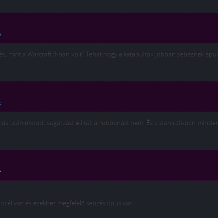
#
s, mint a Warcraft 3-ban volt? Tehát hogy a katapultok jobban sebeznek épül
#
s után maradt sugárzást éli túl, a robbanást nem. És a starcraft-ban mindenk
#
cél van és ezekhez megfelelő sebzés típus van