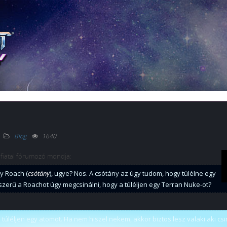
Blog
1640
 fiatal fórumozó mondja:
y Roach (
csótány
), ugye? Nos. A csótány az úgy tudom, hogy túlélne egy
szerű a Roachot úgy megcsinálni, hogy a túléljen egy Terran Nuke-ot?
úléljen egy atomot. Ha nem hiszel nekem, akkor biztos lesz valaki aki csi