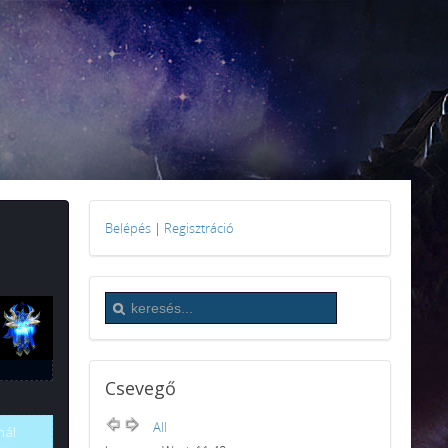
Belépés
|
Regisztráció
Csevegő
All
nál