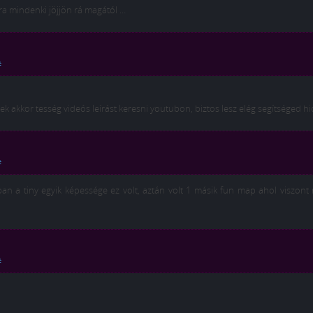
a mindenki jöjjön rá magától …
#
 akkor tesség videós leírást keresni youtubon, biztos lesz elég segítséged hi
#
ban a tiny egyik képessége ez volt, aztán volt 1 másik fun map ahol viszon
#