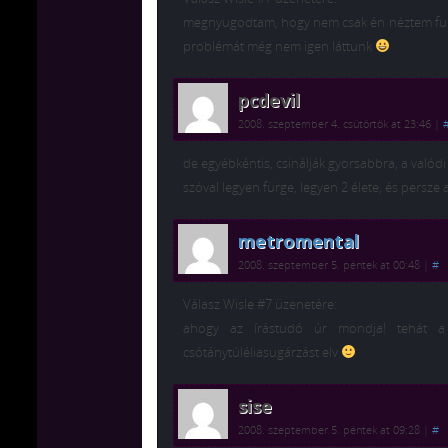
megnyugodtam, hogy nem csak én néztem furcsá
problémát még nem igen láttunk
pcdevil
2008. szeptember 4. csütörtök at 23:46
|
de egyébkéntis, csinálják gyorsabbra, a valódi 
szóval legyen fürge, legyen 2 élete, és persz
metromental
2008. szeptember 5. péntek at 00:48
|
#
Válasz Wisle #7 üzenetére:
ahogy az írástudó úr mondja! tehát a b
csótánytúléliasugárzást elv
sise
2008. szeptember 5. péntek at 09:28
|
#