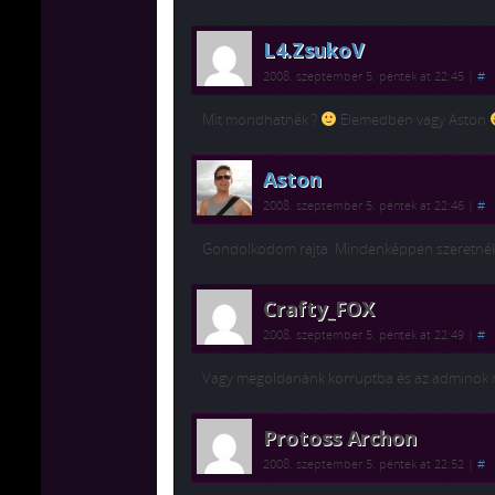
L4.ZsukoV
2008. szeptember 5. péntek at 22:45
|
#
Mit mondhatnék ?
Elemedben vagy Aston
Aston
2008. szeptember 5. péntek at 22:46
|
#
Gondolkodom rajta. Mindenképpen szeretnék 
Crafty_FOX
2008. szeptember 5. péntek at 22:49
|
#
Vagy megoldanánk korruptba és az adminok
Protoss Archon
2008. szeptember 5. péntek at 22:52
|
#