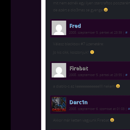
mit nem adnék egy ilyen starcraftos poszterér
de azért a dio3mas se gyenge
Fred
2008. szeptember 5. péntek at 23:39
|
#
Válasz blackbox #7 üzenetére:
Jo kis cikk, koszonjuk!!
Firebat
2008. szeptember 5. péntek at 23:55
|
#
a diablo-s az keeeeeeeeeeellll nekem
Darc1n
2008. szeptember 6. szombat at 01:03
|
#
Akkor már ketten vagyunk Firebat