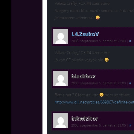
Válasz Crafty_FOX #4 üzenetére:
Szegény mezei fórumozók semmit se érdeme
Jelentkezem adminnak.
L4.ZsukoV
2008. szeptember 5. péntek at 23:00
|
#
Válasz Crafty_FOX #4 üzenetére:
Jó van CF büszke vagyok rád
blackbox
2008. szeptember 5. péntek at 23:00
|
#
Battle.net 2.0 feature lista
bocs az off-ért
http://www.diii.net/articles/689867/definite-ba
inkwizitor
2008. szeptember 5. péntek at 23:00
|
#