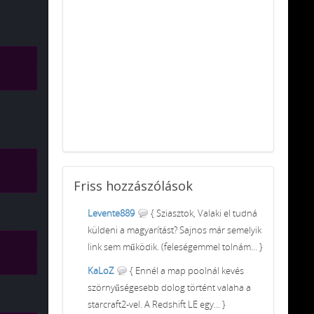
Friss
hozzászólások
Levente889
{ Sziasztok, Valaki el tudná
küldeni a magyarítást? Sajnos már semelyik
link sem működik. (feleségemmel tolnám... }
KaLoZ
{ Ennél a map poolnál kevés
szörnyűségesebb dolog történt valaha a
starcraft2-vel. A Redshift LE egy... }