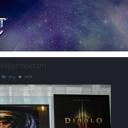
ereket hoztam
Blog
1675