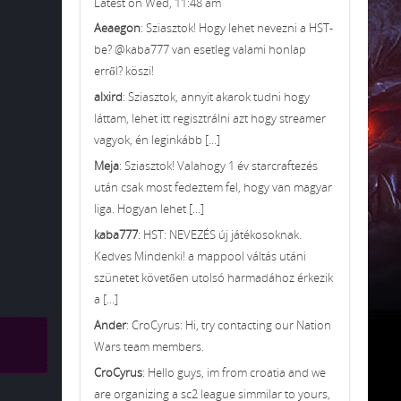
Latest on Wed, 11:48 am
Aeaegon
: Sziasztok! Hogy lehet nevezni a HST-
be? @kaba777 van esetleg valami honlap
erről? köszi!
alxird
: Sziasztok, annyit akarok tudni hogy
láttam, lehet itt regisztrálni azt hogy streamer
vagyok, én leginkább [...]
Meja
: Sziasztok! Valahogy 1 év starcraftezés
után csak most fedeztem fel, hogy van magyar
liga. Hogyan lehet [...]
kaba777
: HST: NEVEZÉS új játékosoknak.
Kedves Mindenki! a mappool váltás utáni
szünetet követően utolsó harmadához érkezik
a [...]
Ander
: CroCyrus: Hi, try contacting our Nation
Wars team members.
CroCyrus
: Hello guys, im from croatia and we
are organizing a sc2 league simmilar to yours,