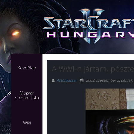
A WWI-n jártam, pószt
Kezdőlap
Astonkacser
2008. szeptember 5. péntek
.
Magyar
stream lista
Wiki