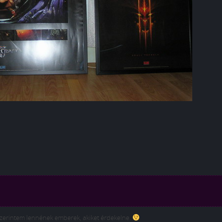
szerintem lennének emberek, akiket érdekelne.