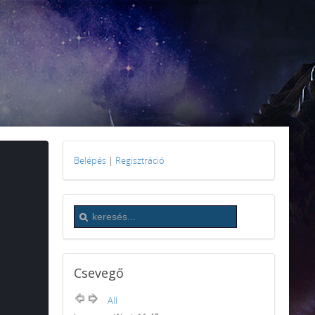
Belépés
|
Regisztráció
Csevegő
All