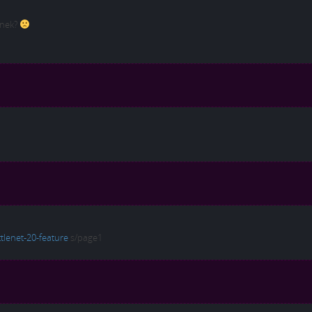
lnek?
ttlenet-20-feature
s/page1