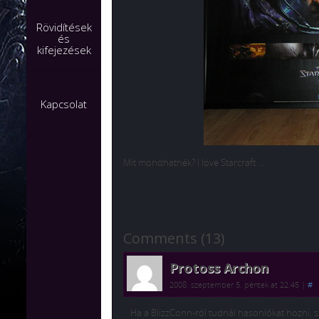
Rövidítések
és
kifejezések
Kapcsolat
Mit mondhatnék? I love Starcraft …
Comments (13)
Protoss Archon
2008. szeptember 5. péntek at 22:45
|
#
Ha a BlizzConn-ról tudnál hasonlókat hozni, 