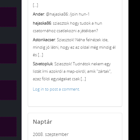
[...]
Ander
: @hajaska86: /join hun-1
hajaska86
: sziasztok hogy tudok a hun
csatornához csatlakozni a játékban?
Astonkacser
: Sziasztok! Néha felnézek ide,
mindig jó látni, hogy ez az oldal még mindig él
és [...]
Szvatopluk
: Sziasztok! Tudnátok nekem egy
listát írni azokról a map-okról, amik "zártak",
azaz földi egységeket csak [...]
Log in to post a comment.
Naptár
2008. szeptember