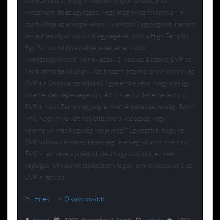
korláton belül, a fog of warban (olyan terület, ahol
nincs/nem lát az egységed, vagy még nincs felderítve – a
szerk.) látja az energia-alapú („varázsló”) egységeket, hanem
leszednek olyan varázsló egységeket, mint a High Templar.
Egy Psi round lövéssel képesek erre, kiváló
„varázslógyilkossá” válnak ezzel. 2. Kedves Blizzard: EMP és
Tank Immortalok ellen. „Azt hiszem értelme lenne kivenni az
EMP-t a Ghost arzenáljából, figyelembe véve, hogy már így
is temérdek képessége van. Azt hiszem át lehetne tenni az
EMP-t másik Terran egységre, mert érdekes képesség. Bármi
infó, hogy mivel lett helyettesítve a képesség, vagy
valamelyik másik egység kapja meg?” Egyetértek, hogy az
EMP valóban érdekes képesség. Jelenlegi állapot szerint az
EMP ki lett véve a játékból, de ahogy tudjátok, ez nem
végleges. Mindenkit tájékoztatni fogok, amint visszakerül az
EMP a játékba.
Hírek
Olvass tovább