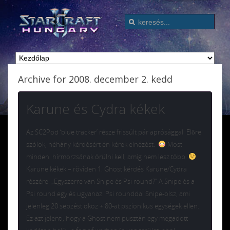
Archive for 2008. december 2. kedd
Karune és Cydra kékek
Az SC2Pod ‘blue tracker’ része frissült pár aprósággal. Előre
szólok, néhány kérdésért én kérek elnézést.
Most
minden hírmorzsának örülni kell, amíg nem lesz több.
Karune kékek – röviden 1. Ghost kérdés Karune/Cydra
részére: „Egyszerre van Snipe és Psi round?” A Snipe és a
Psi round egy és ugyanaz. Psi rounddal Snipe-olsz, ami
jelenleg 20 sebzést okoz + 80-at pszionikus egységek ellen.
Ez azt jelenti, hogy a Ghost nem pusztán egy megadott