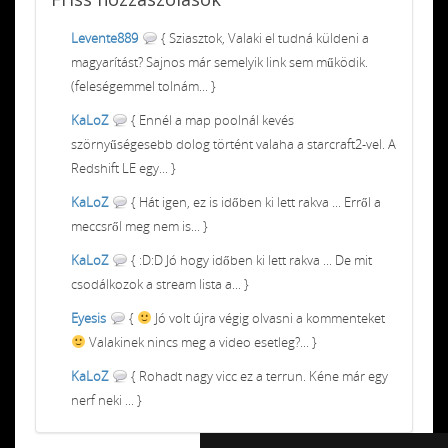
Levente889
{ Sziasztok, Valaki el tudná küldeni a
magyarítást? Sajnos már semelyik link sem működik.
(feleségemmel tolnám... }
KaLoZ
{ Ennél a map poolnál kevés
szörnyűségesebb dolog történt valaha a starcraft2-vel. A
Redshift LE egy... }
KaLoZ
{ Hát igen, ez is időben ki lett rakva ... Erről a
meccsről meg nem is... }
KaLoZ
{ :D:D Jó hogy időben ki lett rakva ... De mit
csodálkozok a stream lista a... }
Eyesis
{
Jó volt újra végig olvasni a kommenteket
Valakinek nincs meg a video esetleg?... }
KaLoZ
{ Rohadt nagy vicc ez a terrun. Kéne már egy
nerf neki ... }
Chiptuning MMC Autochip
Chiptunin