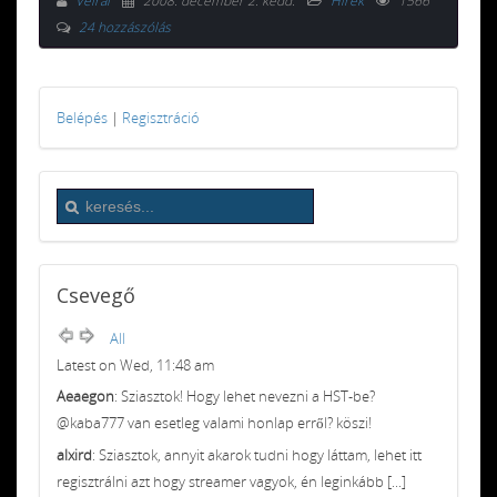
Velral
2008. december 2. kedd
.
Hírek
1566
24 hozzászólás
Belépés
|
Regisztráció
Csevegő
All
Latest on Wed, 11:48 am
Aeaegon
: Sziasztok! Hogy lehet nevezni a HST-be?
@kaba777 van esetleg valami honlap erről? köszi!
alxird
: Sziasztok, annyit akarok tudni hogy láttam, lehet itt
regisztrálni azt hogy streamer vagyok, én leginkább [...]