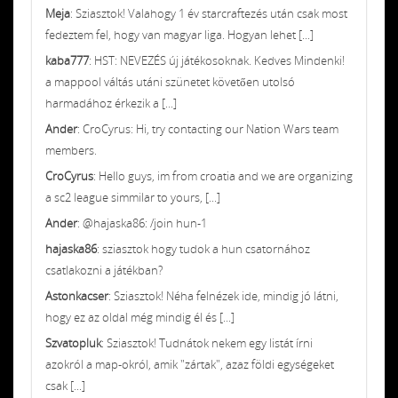
Meja
: Sziasztok! Valahogy 1 év starcraftezés után csak most
fedeztem fel, hogy van magyar liga. Hogyan lehet [...]
kaba777
: HST: NEVEZÉS új játékosoknak. Kedves Mindenki!
a mappool váltás utáni szünetet követően utolsó
harmadához érkezik a [...]
Ander
: CroCyrus: Hi, try contacting our Nation Wars team
members.
CroCyrus
: Hello guys, im from croatia and we are organizing
a sc2 league simmilar to yours, [...]
Ander
: @hajaska86: /join hun-1
hajaska86
: sziasztok hogy tudok a hun csatornához
csatlakozni a játékban?
Astonkacser
: Sziasztok! Néha felnézek ide, mindig jó látni,
hogy ez az oldal még mindig él és [...]
Szvatopluk
: Sziasztok! Tudnátok nekem egy listát írni
azokról a map-okról, amik "zártak", azaz földi egységeket
csak [...]