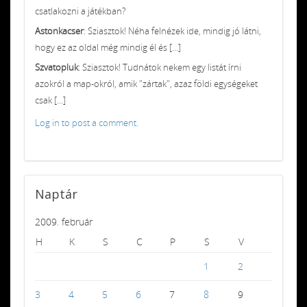
csatlakozni a játékban?
Astonkacser
: Sziasztok! Néha felnézek ide, mindig jó látni,
hogy ez az oldal még mindig él és [...]
Szvatopluk
: Sziasztok! Tudnátok nekem egy listát írni
azokról a map-okról, amik "zártak", azaz földi egységeket
csak [...]
Log in to post a comment.
Naptár
2009. február
H
K
S
C
P
S
V
1
2
3
4
5
6
7
8
9