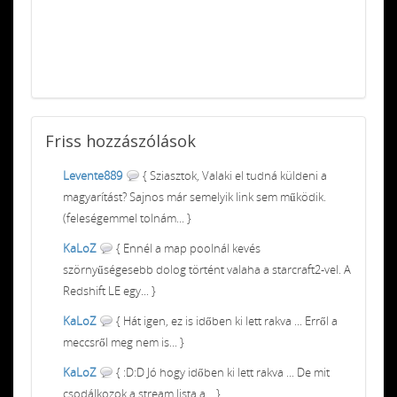
Friss
hozzászólások
Levente889
{ Sziasztok, Valaki el tudná küldeni a
magyarítást? Sajnos már semelyik link sem működik.
(feleségemmel tolnám... }
KaLoZ
{ Ennél a map poolnál kevés
szörnyűségesebb dolog történt valaha a starcraft2-vel. A
Redshift LE egy... }
KaLoZ
{ Hát igen, ez is időben ki lett rakva ... Erről a
meccsről meg nem is... }
KaLoZ
{ :D:D Jó hogy időben ki lett rakva ... De mit
csodálkozok a stream lista a... }