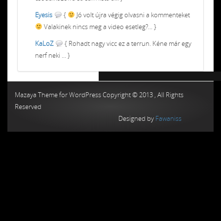
Eyesis
{
Jó volt újra végig olvasni a kommenteket
Valakinek nincs meg a video esetleg?... }
KaLoZ
{ Rohadt nagy vicc ez a terrun. Kéne már egy
nerf neki ... }
Chiptuning MMC Autochip
Chiptunin
Mazaya Theme for WordPress Copyright © 2013 , All Rights
Reserved
Designed by
Fawaniss