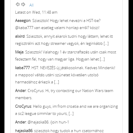
All
Latest on Wed, 11:48 am
Aeaegon
: Sziasztok! Hogy lehet nevezni a HST-be?
@kaba777 van esetleg valami honlap erről? köszi!
alxird
: Sziasztok, annyit akarok tudni hogy láttam, lehet itt
regisztrálni azt hogy streamer vagyok, én leginkább [...]
Meja
: Sziasztok! Valahogy 1 év starcraftezés után csak most
fedeztem fel, hogy van magyar liga. Hogyan lehet [...]
kaba777
: HST: NEVEZÉS új játékosoknak. Kedves Mindenki!
a mappool váltás utáni szünetet követően utolsó
harmadához érkezik a [...]
Ander
: CroCyrus: Hi, try contacting our Nation Wars team
members.
CroCyrus
: Hello guys, im from croatia and we are organizing
a sc2 league simmilar to yours, [...]
Ander
: @hajaska86: /join hun-1
hajaska86
: sziasztok hogy tudok a hun csatornához