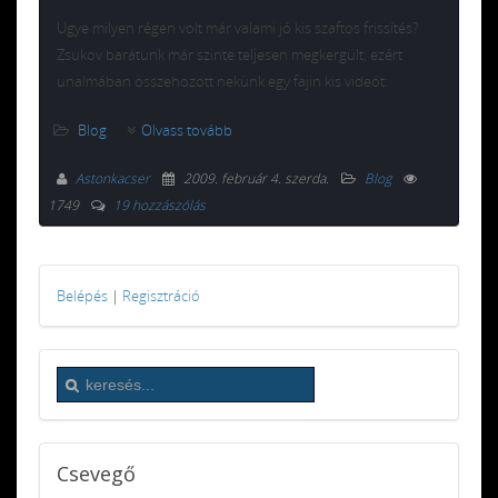
Ugye milyen régen volt már valami jó kis szaftos frissítés?
Zsukov barátunk már szinte teljesen megkergült, ezért
unalmában összehozott nekünk egy fajin kis videót:
Blog
Olvass tovább
Astonkacser
2009. február 4. szerda
.
Blog
1749
19 hozzászólás
Belépés
|
Regisztráció
Csevegő