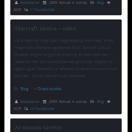
Astonkacser
2009. február 4. szerda
.
Blog
3028
17 hozzászólás
Starcraft tanóra – videó
Na a hatalmas hype után megérkezett az első videó, amely
megörökíti a Berkeley egyetemen folyó Starcraft kurzust.
Érdekes dolgok hangzanak el benne, és talán azok sem
nevetnek már, akik komolytalannak gondolták idáig ezt az
egész ügyet: Starcraft is a reflection of life and how it should
be lived… Forrás: GamePro via Starfeeder
Blog
Olvass tovább
Astonkacser
2009. február 4. szerda
.
Blog
1679
16 hozzászólás
Az elvonás tünetei