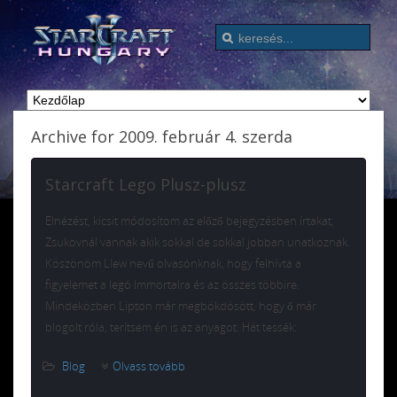
Archive for 2009. február 4. szerda
Starcraft Lego Plusz-plusz
Elnézést, kicsit módosítom az előző bejegyzésben írtakat,
Zsukovnál vannak akik sokkal de sokkal jobban unatkoznak.
Köszönöm Llew nevű olvasónknak, hogy felhívta a
figyelemet a legó Immortalra és az összes többire.
Mindeközben Lipton már megbökdösött, hogy ő már
blogolt róla, terítsem én is az anyagot. Hát tessék:
Blog
Olvass tovább