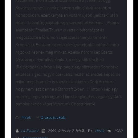
kezdeném, mert a többi lusta lelkes író (Velral, Strogg,
Kovacsgergows) jelenleg nagyon elfoglaltak az utóbbi
hónapokban, ezért kénytelen voltam újabb „jelöltek” után
nézni. Szóval fogadjátok nagy szeretettel FireFast – Aldaris
elemzését! Emellet Tauren is vette a bátorságot és
megosztotta a fórumon saját szerzeményt (Kimérák
Krónikája). És akkor jöjjenek designerek, akik jobbnál-jobb
rajzokkal lepnek meg minket. Az első három kép Szerzs
(Zealot arc, Hydralisk, Zealot), a negyedik kép Kex)
(Rejtőzködés),a ötödik kép pedig egy blizzardos Sondorka
alkotása. (Igaz, hogy ő csak „átszínezte” az eredeti képet, de
mikor megláttam én is sajnálni kezdtem a Dark Archon-t,
hogy nem lesz benne a Starcraft 2-ben…) Hatodik kép egy
nem rég regisztrált tagunk Hank (zergling) és végül egy Dark
templar akciós képet láthatunk Ghostridertől.
Hírek
Olvass tovább
L4.ZsukoV
2009. február 2. hétfő
.
Hírek
1580