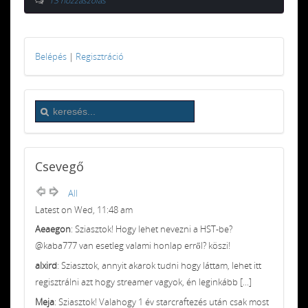
13 hozzászólás
Belépés
|
Regisztráció
Csevegő
All
Latest on Wed, 11:48 am
Aeaegon
: Sziasztok! Hogy lehet nevezni a HST-be?
@kaba777 van esetleg valami honlap erről? köszi!
alxird
: Sziasztok, annyit akarok tudni hogy láttam, lehet itt
regisztrálni azt hogy streamer vagyok, én leginkább [...]
Meja
: Sziasztok! Valahogy 1 év starcraftezés után csak most