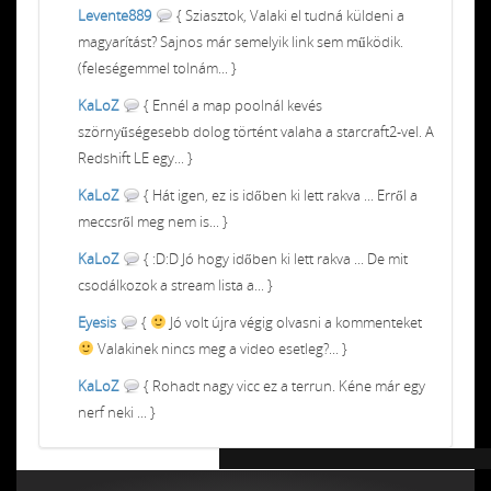
Levente889
{ Sziasztok, Valaki el tudná küldeni a
magyarítást? Sajnos már semelyik link sem működik.
(feleségemmel tolnám... }
KaLoZ
{ Ennél a map poolnál kevés
szörnyűségesebb dolog történt valaha a starcraft2-vel. A
Redshift LE egy... }
KaLoZ
{ Hát igen, ez is időben ki lett rakva ... Erről a
meccsről meg nem is... }
KaLoZ
{ :D:D Jó hogy időben ki lett rakva ... De mit
csodálkozok a stream lista a... }
Eyesis
{
Jó volt újra végig olvasni a kommenteket
Valakinek nincs meg a video esetleg?... }
KaLoZ
{ Rohadt nagy vicc ez a terrun. Kéne már egy
nerf neki ... }
Chiptuning MMC Autochip
Chiptunin