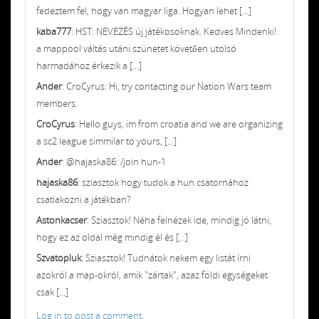
fedeztem fel, hogy van magyar liga. Hogyan lehet [...]
kaba777
: HST: NEVEZÉS új játékosoknak. Kedves Mindenki!
a mappool váltás utáni szünetet követően utolsó
harmadához érkezik a [...]
Ander
: CroCyrus: Hi, try contacting our Nation Wars team
members.
CroCyrus
: Hello guys, im from croatia and we are organizing
a sc2 league simmilar to yours, [...]
Ander
: @hajaska86: /join hun-1
hajaska86
: sziasztok hogy tudok a hun csatornához
csatlakozni a játékban?
Astonkacser
: Sziasztok! Néha felnézek ide, mindig jó látni,
hogy ez az oldal még mindig él és [...]
Szvatopluk
: Sziasztok! Tudnátok nekem egy listát írni
azokról a map-okról, amik "zártak", azaz földi egységeket
csak [...]
Log in to post a comment.