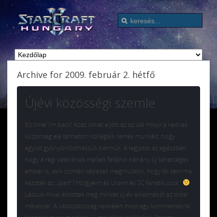
Archive for 2009. február 2. hétfő
Újévi közösségi szemle
It’s time! I’m back! Azaz ismét eljött az az idő mikor a kedves
közönség elé tárhatom kollégáik remek munkáit, hogy
együtt gyönyörködhessük bennük. A legjobb az egészben,
hogy a régi veteránok mellett feltűnik néhány új tehetséges
ember is, akik szintén képesek megmutatni, hogy ők sem ma
kezdték az „ipart”! Hölgyeim és Uraim és SC fanatikusok !
Lássuk mivel áldottak meg minket új év alkalmából az oldal
művészei: A változatosság kedvéért most egy kommentárral