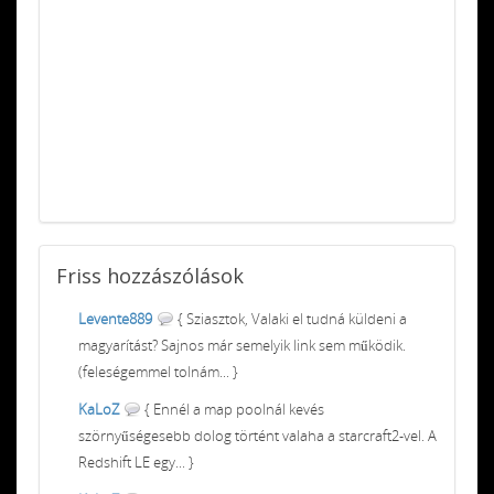
Friss
hozzászólások
Levente889
{ Sziasztok, Valaki el tudná küldeni a
magyarítást? Sajnos már semelyik link sem működik.
(feleségemmel tolnám... }
KaLoZ
{ Ennél a map poolnál kevés
szörnyűségesebb dolog történt valaha a starcraft2-vel. A
Redshift LE egy... }