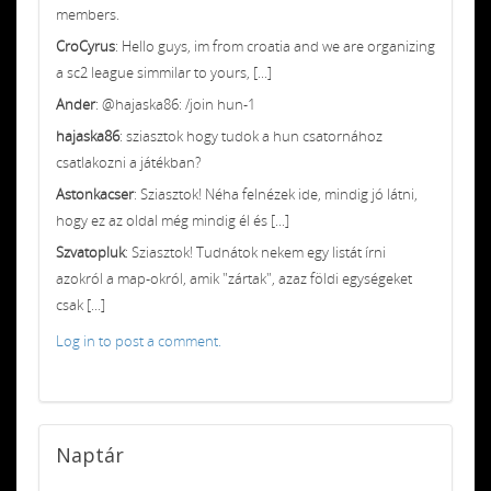
members.
CroCyrus
: Hello guys, im from croatia and we are organizing
a sc2 league simmilar to yours, [...]
Ander
: @hajaska86: /join hun-1
hajaska86
: sziasztok hogy tudok a hun csatornához
csatlakozni a játékban?
Astonkacser
: Sziasztok! Néha felnézek ide, mindig jó látni,
hogy ez az oldal még mindig él és [...]
Szvatopluk
: Sziasztok! Tudnátok nekem egy listát írni
azokról a map-okról, amik "zártak", azaz földi egységeket
csak [...]
Log in to post a comment.
Naptár