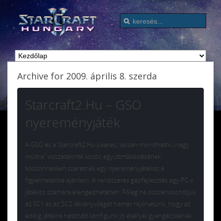
Archive for 2009. április 8. szerda
Starcraft2.Hu – GSO
nyereményjáték
A GSO és a Starcraft2.Hu sikeres, lassan mondhatni „nagy
múltra” visszatekintő közös együttműködésének
köszönhetően szeretnék egy nyereményjátékot a
figyelmetekbe ajánlani. A rendszeres gépfejlesztés egy PC-s
játékos számára elengedhetetlen. Főleg ha összehasonlítjuk
az SC1 és az SC2 látványvilágát hamar rájöhetünk, hogy az
eddig játékra használt konfigunk jó eséllyel gyengécskének