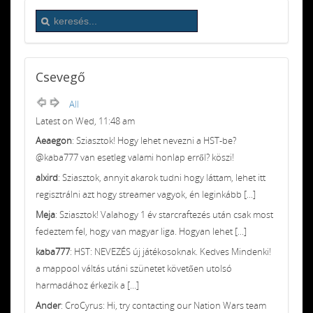
Csevegő
All
Latest on Wed, 11:48 am
Aeaegon
: Sziasztok! Hogy lehet nevezni a HST-be?
@kaba777 van esetleg valami honlap erről? köszi!
alxird
: Sziasztok, annyit akarok tudni hogy láttam, lehet itt
regisztrálni azt hogy streamer vagyok, én leginkább [...]
Meja
: Sziasztok! Valahogy 1 év starcraftezés után csak most
fedeztem fel, hogy van magyar liga. Hogyan lehet [...]
kaba777
: HST: NEVEZÉS új játékosoknak. Kedves Mindenki!
a mappool váltás utáni szünetet követően utolsó
harmadához érkezik a [...]
Ander
: CroCyrus: Hi, try contacting our Nation Wars team