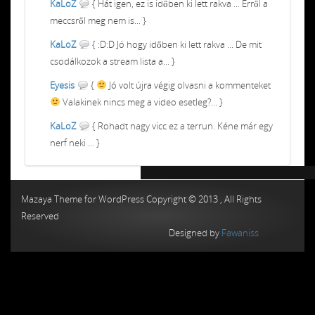
KaLoZ
{ Hát igen, ez is időben ki lett rakva ... Erről a
meccsről meg nem is... }
KaLoZ
{ :D:D Jó hogy időben ki lett rakva ... De mit
csodálkozok a stream lista a... }
Eyesis
{
Jó volt újra végig olvasni a kommenteket
Valakinek nincs meg a video esetleg?... }
KaLoZ
{ Rohadt nagy vicc ez a terrun. Kéne már egy
nerf neki ... }
Chiptuning MMC Autochip
Chiptunin
Mazaya Theme for WordPress Copyright © 2013 , All Rights
Reserved
Designed by
Fawaniss