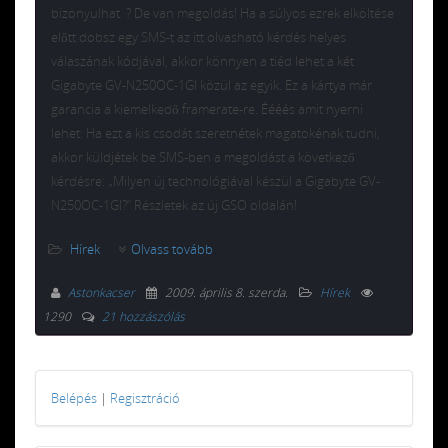
bizonyulhat. ? De van megoldás! Ha a súlyos ezrek elköltése
előtt dobsz egy SMS-t az itt olvasható kérdés helyes
válaszának kódjával, akkor könnyen a tiéd lehet a két
Gigabyte GV-N250OC-1GI közül az egyik. Ez a kártya már
garancia a kiemelkedő framerate-re. Éééés amit nyerni
lehet: Ha ezt a kis csodát szeretnétek magatokénak tudni,
akkor küldjétek be SMS-ben a megoldást a következő
kérdésre: „Milyen új technológiával készül a Gigabyte GV-
N250OC-1GI?” Részletek az új GSO oldalán!
Hírek
Olvass tovább
Astonkacser
2009. április 8. szerda
.
Hírek
1290
21 hozzászólás
Belépés
|
Regisztráció