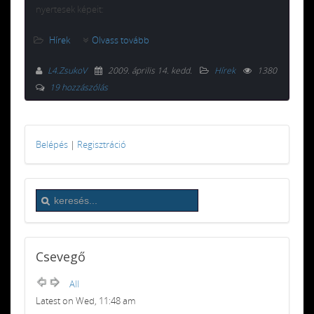
nyertesek képeit:
Hírek
Olvass tovább
L4.ZsukoV
2009. április 14. kedd
.
Hírek
1380
19 hozzászólás
Belépés
|
Regisztráció
Csevegő
All
Latest on Wed, 11:48 am