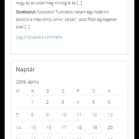
hogy ez az oldal még mindig él és [...]
Szvatopluk
: Sziasztok! Tudnátok nekem egy listát írni
azokról a map-okról, amik "zártak", azaz földi egységeket
csak [...]
Log in to post a comment.
Naptár
2009. április
H
K
S
C
P
S
V
1
2
3
4
5
6
7
8
9
10
11
12
13
14
15
16
17
18
19
20