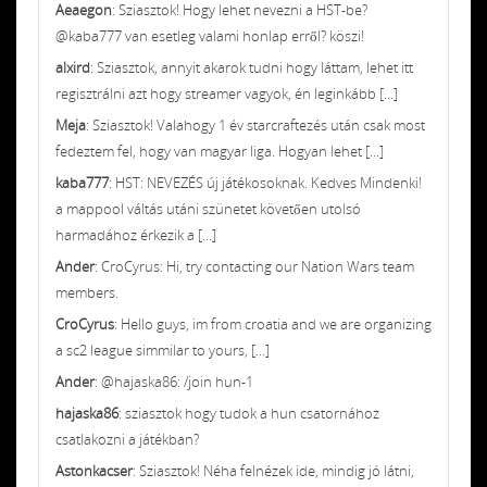
Aeaegon
: Sziasztok! Hogy lehet nevezni a HST-be?
@kaba777 van esetleg valami honlap erről? köszi!
alxird
: Sziasztok, annyit akarok tudni hogy láttam, lehet itt
regisztrálni azt hogy streamer vagyok, én leginkább [...]
Meja
: Sziasztok! Valahogy 1 év starcraftezés után csak most
fedeztem fel, hogy van magyar liga. Hogyan lehet [...]
kaba777
: HST: NEVEZÉS új játékosoknak. Kedves Mindenki!
a mappool váltás utáni szünetet követően utolsó
harmadához érkezik a [...]
Ander
: CroCyrus: Hi, try contacting our Nation Wars team
members.
CroCyrus
: Hello guys, im from croatia and we are organizing
a sc2 league simmilar to yours, [...]
Ander
: @hajaska86: /join hun-1
hajaska86
: sziasztok hogy tudok a hun csatornához
csatlakozni a játékban?
Astonkacser
: Sziasztok! Néha felnézek ide, mindig jó látni,