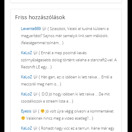
Friss
hozzászólások
Levente889
{ Sziasztok, Valaki el tudná küldeni a
magyarítást? Sajnos már semelyik link sem működik.
(feleségemmel tolnám... }
KaLoZ
{ Ennél a map poolnál kevés
szörnyűségesebb dolog történt valaha a starcraft2-vel. A
Redshift LE egy... }
KaLoZ
{ Hát igen, ez is időben ki lett rakva ... Erről a
meccsről meg nem is... }
KaLoZ
{ :D:D Jó hogy időben ki lett rakva ... De mit
csodálkozok a stream lista a... }
Eyesis
{
Jó volt újra végig olvasni a kommenteket
Valakinek nincs meg a video esetleg?... }
KaLoZ
{ Rohadt nagy vicc ez a terrun. Kéne már egy