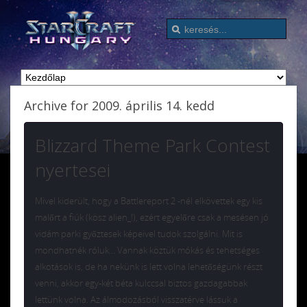
Archive for 2009. április 14. kedd
Blizzard Theme Park Contest
nyertesei
Mivel kiderült, hogy a Battlereport 2 -nél elkövettek egy kis
malőrt a fiúk (kösz alien_!), ezért egyelőre csak a mesésen jó
vidám parki győztesek képeivel tudok szolgálni. Mit is
mondhatnék róluk… Vannak köztük mókás és tehetséges
alkotások is, de ha nekünk is lett volna lehetőségünk részt
venni, akkor egy-két béta kulccsal biztos gazdagabbak
lettünk volna. Az álmodozásból visszatérve lássuk a