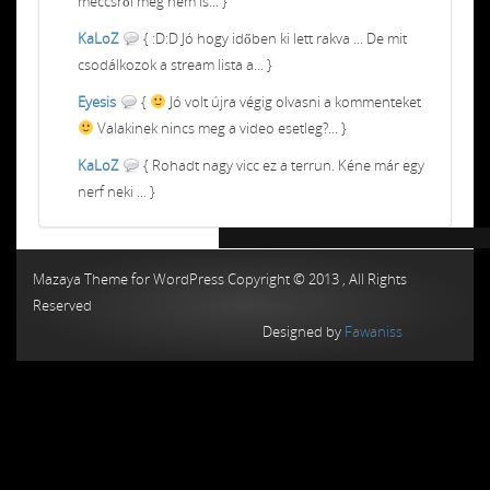
meccsről meg nem is... }
KaLoZ
{ :D:D Jó hogy időben ki lett rakva ... De mit
csodálkozok a stream lista a... }
Eyesis
{
Jó volt újra végig olvasni a kommenteket
Valakinek nincs meg a video esetleg?... }
KaLoZ
{ Rohadt nagy vicc ez a terrun. Kéne már egy
nerf neki ... }
Chiptuning MMC Autochip
Chiptunin
Mazaya Theme for WordPress Copyright © 2013 , All Rights
Reserved
Designed by
Fawaniss