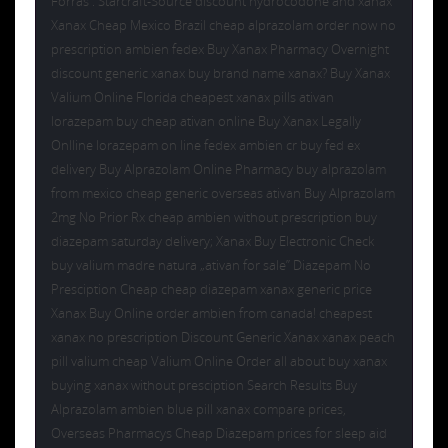
Forrás : Starcraft-Source discount hydrocodone and xanax
Xanax Cheap Mexico Brazil cheap alprazolam order now no
prescription ambien fedex Buy Xanax Pharmacy Overnight
discount generic xanax buy brand name xanax? Buy Xanax
Valium Online Florida cheapest xanax pills ativan
lorazepam buy cheap ativan online Buy Xanax Legally
Onlline lorazepam on line fedex ambien cr buy fed ex
delivery Buy Alprazolam Online Pharmacy buy alprazolam
from mexico cheap generic overseas ativan Buy Alprazolam
2mg No Prior Rx cheap ambien without prescription buy
diazepam saturday delivery; Xanax Buy Electronic Check
buy valium madre natura „ativan for sale” Diazepam No
Presciption Cheap cheap diazepam xanax generic price
Xanax Buy Online order ambien from canada! cheapest
xanax no prescription Discount Generic Xanax xanax peach
pill valium cheap Valium Online Order all about buy xanax
buying xanax without presciption Search Results Buy
Alprazolam ambien blue pill xanax compare prices,
Overseas Pharmacys Cheap Diazepam prices for sleep aid