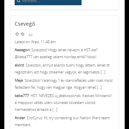
Csevegő
All
Latest on Wed, 11:48 am
Aeaegon
: Sziasztok! Hogy lehet nevezni a HST-be?
@kaba777 van esetleg valami honlap erről? köszi!
alxird
: Sziasztok, annyit akarok tudni hogy láttam, lehet itt
regisztrálni azt hogy streamer vagyok, én leginkább [...]
Meja
: Sziasztok! Valahogy 1 év starcraftezés után csak most
fedeztem fel, hogy van magyar liga. Hogyan lehet [...]
kaba777
: HST: NEVEZÉS új játékosoknak. Kedves Mindenki!
a mappool váltás utáni szünetet követően utolsó
harmadához érkezik a [...]
Ander
: CroCyrus: Hi, try contacting our Nation Wars team
members.