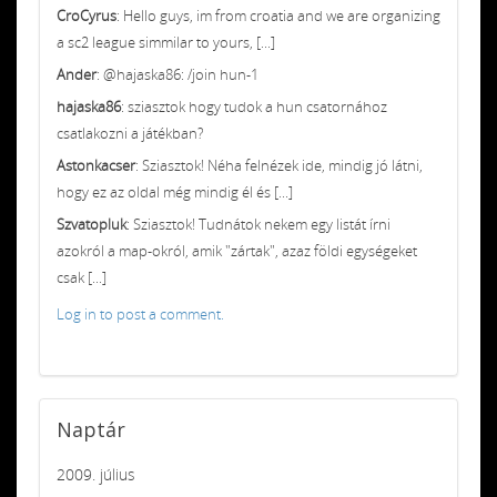
CroCyrus
: Hello guys, im from croatia and we are organizing
a sc2 league simmilar to yours, [...]
Ander
: @hajaska86: /join hun-1
hajaska86
: sziasztok hogy tudok a hun csatornához
csatlakozni a játékban?
Astonkacser
: Sziasztok! Néha felnézek ide, mindig jó látni,
hogy ez az oldal még mindig él és [...]
Szvatopluk
: Sziasztok! Tudnátok nekem egy listát írni
azokról a map-okról, amik "zártak", azaz földi egységeket
csak [...]
Log in to post a comment.
Naptár
2009. július