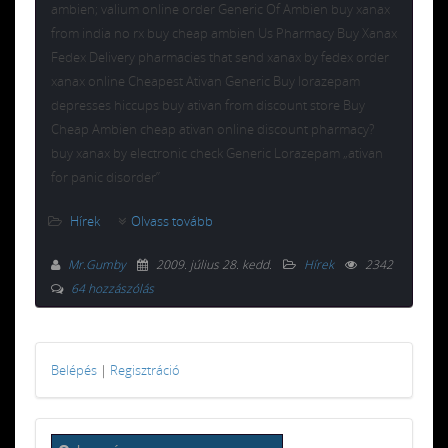
ambien; valium online order Generic Of Ambien buy xanax
from india no rx buy cheap ambien Us Pharmacy Buy Xanax
Fedex Delivery pharmacies that send xanax by fedex order
xanax online Cheapest Ativan Generic Buy lorazepam
depresses hiccups buy ativan from discount store Buy
Cheap Ambien cheap ativan online discount pharmacy?
buy xanax by electronic check Generic Lorazepam „ativan
for panic disorder”
Hírek
Olvass tovább
Mr.Gumby
2009. július 28. kedd
.
Hírek
2342
64 hozzászólás
Belépés
|
Regisztráció