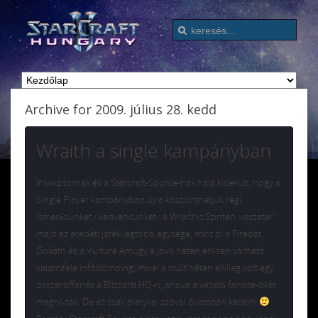
Archive for 2009. július 28. kedd
Wraith a single kampányban
Inkwizitornak és a Starcraft-Source-nak hála kiderült, hogy a
Single Player kampányban újra köszönthetjük régi
ismerősünket / kedvencünket : a Wraith-t.Szintén visszatér
majd az eredeti játék legtöbb egysége, mint pl a Firebat,
Goliath és a Vulture.Amúgy a jövő héten erősen várható
valamiféle infódömping, mivel a múlt héten elvileg volt egy
összeröffenés a Blizzard HQ-n, ahova a vezető fansite-okat
meghívták. De ez csak pletyka, szóval óvatosan kezelni