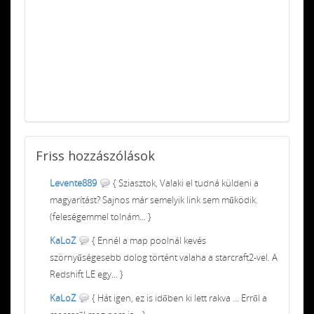
Friss
hozzászólások
Levente889
{ Sziasztok, Valaki el tudná küldeni a
magyarítást? Sajnos már semelyik link sem működik.
(feleségemmel tolnám... }
KaLoZ
{ Ennél a map poolnál kevés
szörnyűségesebb dolog történt valaha a starcraft2-vel. A
Redshift LE egy... }
KaLoZ
{ Hát igen, ez is időben ki lett rakva ... Erről a