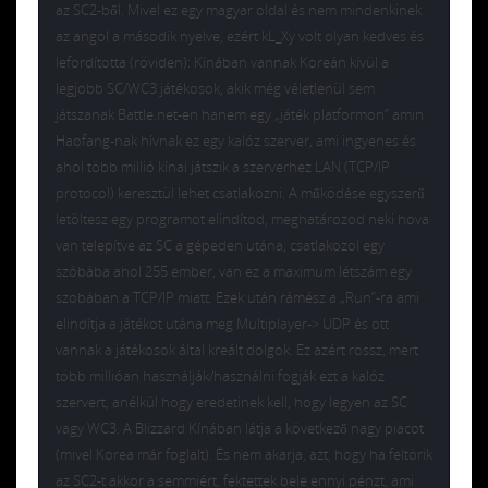
az SC2-ből. Mivel ez egy magyar oldal és nem mindenkinek
az angol a második nyelve, ezért kL_Xy volt olyan kedves és
lefordította (röviden): Kínában vannak Koreán kívül a
legjobb SC/WC3 játékosok, akik még véletlenül sem
játszanak Battle.net-en hanem egy „játék platformon” amin
Haofang-nak hívnak ez egy kalóz szerver, ami ingyenes és
ahol több millió kínai játszik a szerverhez LAN (TCP/IP
protocol) keresztül lehet csatlakozni. A működése egyszerű
letöltesz egy programot elindítod, meghatározod neki hova
van telepítve az SC a gépeden utána, csatlakozol egy
szóbába ahol 255 ember, van ez a maximum létszám egy
szobában a TCP/IP miatt. Ezek után rámész a „Run”-ra ami
elindítja a játékot utána meg Multiplayer-> UDP és ott
vannak a játékosok által kreált dolgok. Ez azért rossz, mert
több millióan használják/használni fogják ezt a kalóz
szervert, anélkül hogy eredetinek kell, hogy legyen az SC
vagy WC3. A Blizzard Kínában látja a következő nagy piacot
(mivel Korea már foglalt). És nem akarja, azt, hogy ha feltörik
az SC2-t akkor a semmiért, fektettek bele ennyi pénzt, ami