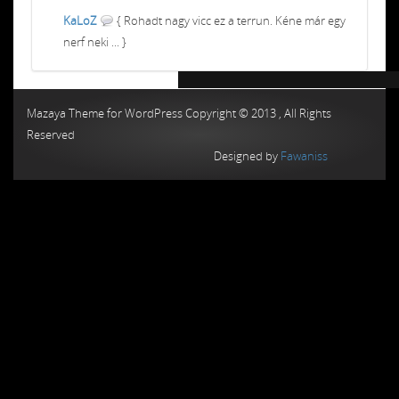
KaLoZ
{ Rohadt nagy vicc ez a terrun. Kéne már egy
nerf neki ... }
Chiptuning MMC Autochip
Chiptunin
Mazaya Theme for WordPress Copyright © 2013 , All Rights
Reserved
Designed by
Fawaniss