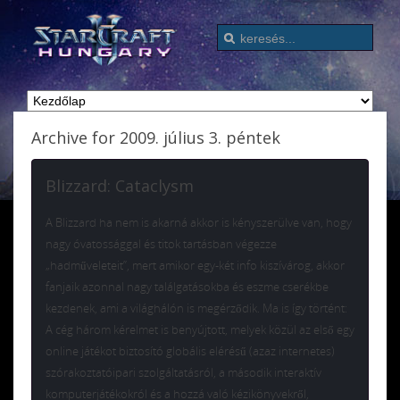
Archive for 2009. július 3. péntek
Blizzard: Cataclysm
A Blizzard ha nem is akarná akkor is kényszerülve van, hogy
nagy óvatossággal és titok tartásban végezze
„hadműveleteit”, mert amikor egy-két info kiszívárog, akkor
fanjaik azonnal nagy találgatásokba és eszme cserékbe
kezdenek, ami a világhálón is megérződik. Ma is így történt:
A cég három kérelmet is benyújtott, melyek közül az első egy
online játékot biztosító globális elérésű (azaz internetes)
szórakoztatóipari szolgáltatásról, a második interaktív
komputerjátékokról és a hozzá való kézikönyvekről,