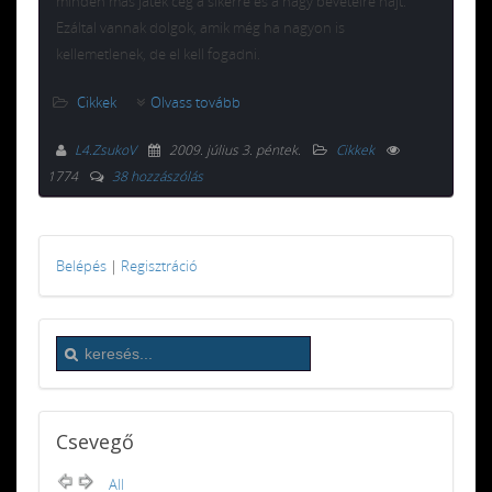
minden más játék cég a sikerre és a nagy bevételre hajt.
Ezáltal vannak dolgok, amik még ha nagyon is
kellemetlenek, de el kell fogadni.
Cikkek
Olvass tovább
L4.ZsukoV
2009. július 3. péntek
.
Cikkek
1774
38 hozzászólás
Belépés
|
Regisztráció
Csevegő
All