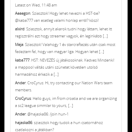
Latest on Wed, 11:48 am
Aeaegon
: Sziasztok! Hogy lehet nevezni a HST-be?
@kaba777 van esetleg valami honlap erről? köszi!
alxird
: Sziasztok, annyit akarok tudni hogy láttam, lehet itt
regisztrálni azt hogy streamer vagyok, én leginkább [...]
Meja
: Sziasztok! Valahogy 1 év starcraftezés után csak most
fedeztem fel, hogy van magyar liga. Hogyan lehet [...]
kaba777
: HST: NEVEZÉS új játékosoknak. Kedves Mindenki!
a mappool váltás utáni szünetet követően utolsó
harmadához érkezik a [...]
Ander
: CroCyrus: Hi, try contacting our Nation Wars team
members.
CroCyrus
: Hello guys, im from croatia and we are organizing
a sc2 league simmilar to yours, [...]
Ander
: @hajaska86: /join hun-1
hajaska86
: sziasztok hogy tudok a hun csatornához
csatlakozni a játékban?