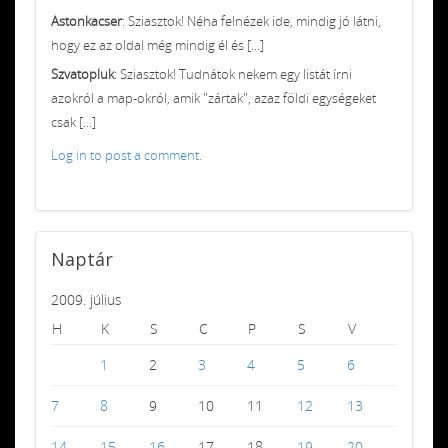
Astonkacser
: Sziasztok! Néha felnézek ide, mindig jó látni,
hogy ez az oldal még mindig él és [...]
Szvatopluk
: Sziasztok! Tudnátok nekem egy listát írni
azokról a map-okról, amik "zártak", azaz földi egységeket
csak [...]
Log in to post a comment.
Naptár
2009. július
H
K
S
C
P
S
V
1
2
3
4
5
6
7
8
9
10
11
12
13
14
15
16
17
18
19
20