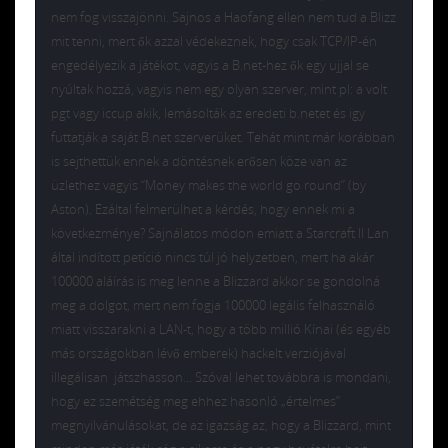
nem fog visszajönni. Sajnos a Haofang ellen nem tud a Blizz
mit tenni, mert ők azzal védekeznek, hogy csak TCP/IP-én
engedélyezik a játékot, vagyis a B.net-hez ők egy ujjal se
nyúltak hozzá, vagyis nem egy olyan szerver, mint pl: a volt
pgt vagy iccup akik, lemásolták az eredeti b.netet és igy
futtatják a saját B.net szerverüket. Tehát mint már korábban
is sejthettük ennek a döntésnek erősen köze van az
üzlethez vagyis “Money makes the world go round” (by
Aston). Ezáltal felmerülhet a kérdés, hogy ennek mi a
következménye? Sajnálatos módon emiatt a Starcraft II Lan
által indított petíció nincs túl jó helyzetben, mert ha akár
100000 aláírás is meg lenne a Blizzard akkor se gondolná
meg a dolgot, mert nem fogja 100000 legális felhasználó
miatt visszarakni a LAN-t, hogy a több millió Kínai (és egyéb
más országokban lévő emberek) hackelt verziójával
illegálisan játszhasson… Szóval lehet továbbra is mondani,
hogy ez szemétség meg ehhez hasonló „értelmes”
megnyilvánulásokat, de az igazság az, hogy a Blizzard, mint