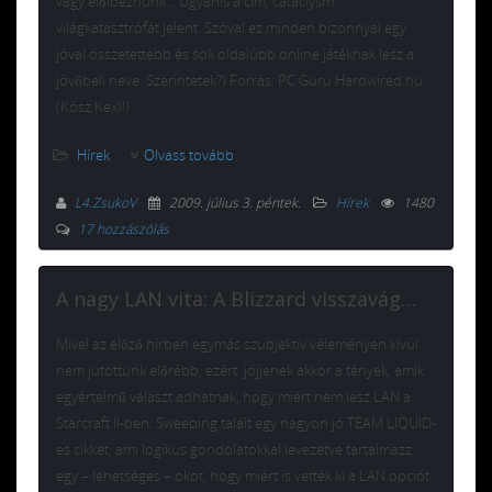
vagy előidéznünk… Ugyanis a cím, cataclysm
világkatasztrófát jelent. Szóval ez minden bizonnyal egy
jóval összetettebb és sok oldalúbb online játéknak lesz a
jövőbeli neve. Szerintetek?) Forrás: PC Guru Hardwired.hu
(Kösz Kex)!)
Hírek
Olvass tovább
L4.ZsukoV
2009. július 3. péntek
.
Hírek
1480
17 hozzászólás
A nagy LAN vita: A Blizzard visszavág…
Mivel az előző hírben egymás szubjektív véleményen kívül
nem jutottunk előrébb, ezért jöjjenek akkor a tények, amik
egyértelmű választ adhatnak, hogy miért nem lesz LAN a
Starcraft II-ben. Sweeping talált egy nagyon jó TEAM LIQUID-
es cikket, ami logikus gondolatokkal levezetve tartalmazz
egy – lehetséges – okot, hogy miért is vették ki a LAN opciót