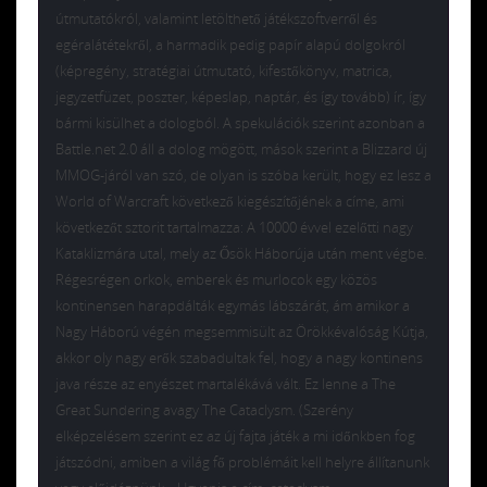
útmutatókról, valamint letölthető játékszoftverről és
egéralátétekről, a harmadik pedig papír alapú dolgokról
(képregény, stratégiai útmutató, kifestőkönyv, matrica,
jegyzetfüzet, poszter, képeslap, naptár, és így tovább) ír, így
bármi kisülhet a dologból. A spekulációk szerint azonban a
Battle.net 2.0 áll a dolog mögött, mások szerint a Blizzard új
MMOG-járól van szó, de olyan is szóba került, hogy ez lesz a
World of Warcraft következő kiegészítőjének a címe, ami
következőt sztorit tartalmazza: A 10000 évvel ezelőtti nagy
Kataklizmára utal, mely az Ősök Háborúja után ment végbe.
Régesrégen orkok, emberek és murlocok egy közös
kontinensen harapdálták egymás lábszárát, ám amikor a
Nagy Háború végén megsemmisült az Örökkévalóság Kútja,
akkor oly nagy erők szabadultak fel, hogy a nagy kontinens
java része az enyészet martalékává vált. Ez lenne a The
Great Sundering avagy The Cataclysm. (Szerény
elképzelésem szerint ez az új fajta játék a mi időnkben fog
játszódni, amiben a világ fő problémáit kell helyre állítanunk