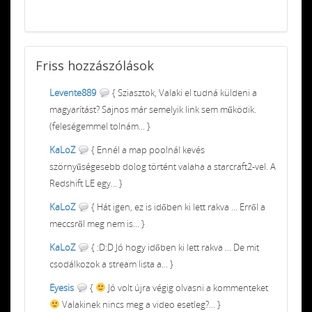
Friss
hozzászólások
Levente889
{ Sziasztok, Valaki el tudná küldeni a
magyarítást? Sajnos már semelyik link sem működik.
(feleségemmel tolnám... }
KaLoZ
{ Ennél a map poolnál kevés
szörnyűségesebb dolog történt valaha a starcraft2-vel. A
Redshift LE egy... }
KaLoZ
{ Hát igen, ez is időben ki lett rakva ... Erről a
meccsről meg nem is... }
KaLoZ
{ :D:D Jó hogy időben ki lett rakva ... De mit
csodálkozok a stream lista a... }
Eyesis
{
Jó volt újra végig olvasni a kommenteket
Valakinek nincs meg a video esetleg?... }