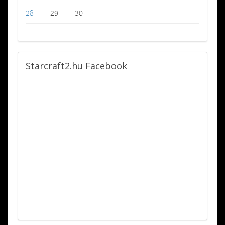
28
29
30
Starcraft2.hu
Facebook