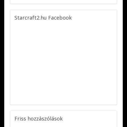
Starcraft2.hu
Facebook
Friss
hozzászólások