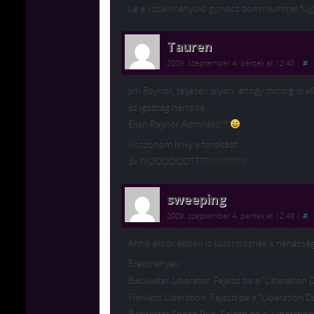
Le a kizsákmányoló gonosz dominiummal fujjj
Tauren
2009. szeptember 4. péntek at 12:48
|
#
Jim Raynor, teljesen olyan, ahogy mindig is e
az igazság harcosa.
Éljen Raynor Admirális!!!!
Köszönöm linky a fordítást!
3x WOOOOOOTTT!!!!!!!!!!!!!!!!!!!!
sweeping
2009. szeptember 4. péntek at 12:49
|
#
Ahhá akkor ebben is különböznek a nehézségi
Eredmények:
Backwater Liberator: Fejezd be a “Liberation D
Flawless Liberation: Fejezd be a “Liberation D