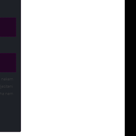
rt nekem
jesíteni
… ha nem