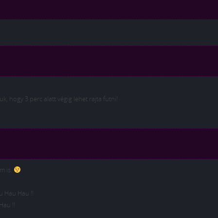
, hogy 3 perc alatt végig lehet rajta futni!
m is.
 Hau Hau !!
au !!