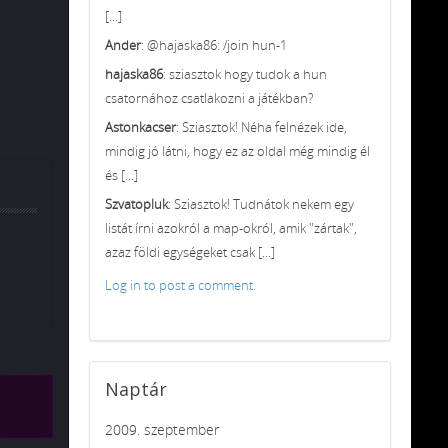
[...]
Ander
: @hajaska86: /join hun-1
hajaska86
: sziasztok hogy tudok a hun
csatornához csatlakozni a játékban?
Astonkacser
: Sziasztok! Néha felnézek ide,
mindig jó látni, hogy ez az oldal még mindig él
és [...]
Szvatopluk
: Sziasztok! Tudnátok nekem egy
listát írni azokról a map-okról, amik "zártak",
azaz földi egységeket csak [...]
Log in to post a comment.
Naptár
2009. szeptember