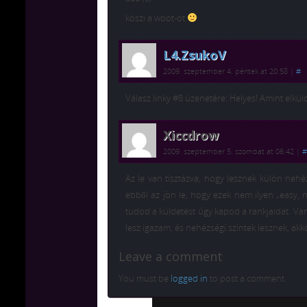
köszi a woot-ot
L4.ZsukoV
2009. szeptember 4. péntek at 20:58
|
#
Válasz linky #8 üzenetére: Helyes! Amint elkül
Xiccdrow
2009. szeptember 5. szombat at 06:42
|
#
Az le van tisztázva, hogy lesznek külön nehé
ebből az jön le, hogy ezek nem ilyen „easy,
tudod a küldetést úgy kapod a rankjaidat. Va
lesz igazam, és nehézségi szintek lesznek, ak
Leave a comment
You must be
logged in
to post a comment.
Chiptuning MMC Autochip
Chiptu