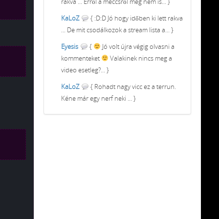
rakva ... Erről a meccsről meg nem is... }
KaLoZ
{ :D:D Jó hogy időben ki lett rakva
... De mit csodálkozok a stream lista a... }
Eyesis
{
Jó volt újra végig olvasni a
kommenteket
Valakinek nincs meg a
video esetleg?... }
KaLoZ
{ Rohadt nagy vicc ez a terrun.
Kéne már egy nerf neki ... }