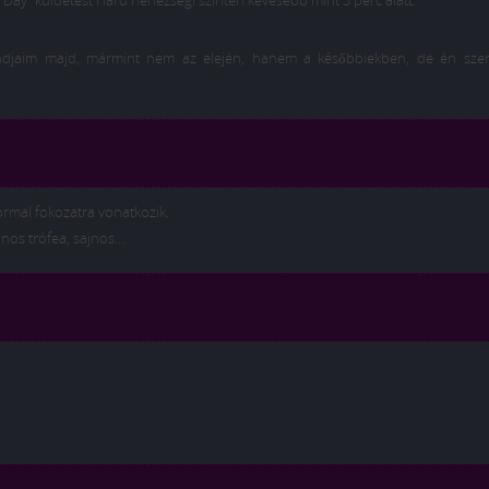
Day” küldetést Hard nehézségi szinten kevesebb mint 3 perc alatt.
ondjaim majd, mármint nem az elején, hanem a későbbiekben, de én sze
ormal fokozatra vonatkozik.
nos trófea, sajnos…