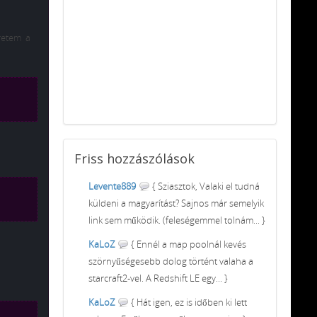
retem a
Friss
hozzászólások
Levente889
{ Sziasztok, Valaki el tudná
küldeni a magyarítást? Sajnos már semelyik
link sem működik. (feleségemmel tolnám... }
KaLoZ
{ Ennél a map poolnál kevés
szörnyűségesebb dolog történt valaha a
starcraft2-vel. A Redshift LE egy... }
KaLoZ
{ Hát igen, ez is időben ki lett