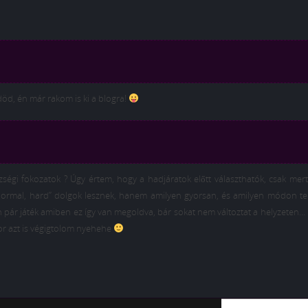
död, én már rakom is ki a blogra!
zségi fokozatok ? Úgy értem, hogy a hadjáratok előtt választhatók, csak me
 normal, hard” dolgok lesznek, hanem amilyen gyorsan, és amilyen módon tel
n pár játék amiben ez így van megoldva, bár sokat nem változtat a helyzeten
kor azt is végigtolom nyehehe
ning