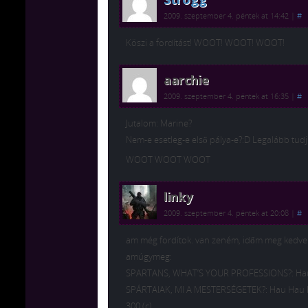
2009. szeptember 4. péntek at 14:42
|
#
Köszi a fordítást! WOOT! WOOT! WOOT!
aarchie
2009. szeptember 4. péntek at 16:35
|
#
Jutalom: Marine?
Nem-e esetleg-e első pálya-e?:D Legalább tudjuk
WOOT WOOT WOOT
linky
2009. szeptember 4. péntek at 20:08
|
#
am még fordítok. van zeném, időm meg kedve
amúgymeg:
SPARTANS, WHAT’S YOUR PROFESSIONS?: Hau
SPÁRTAIAK, MI A MESTERSÉGETEK?: Hau Hau H
300 (c)