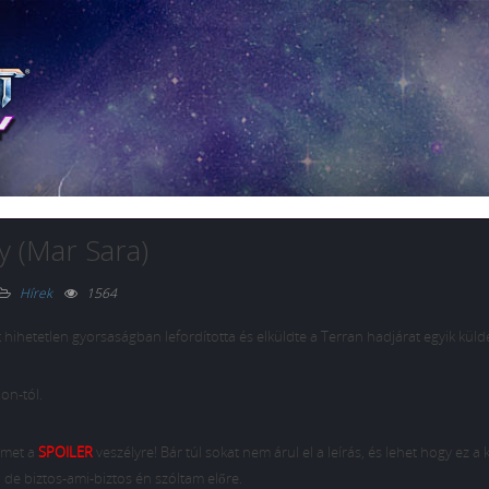
y (Mar Sara)
Hírek
1564
t hihetetlen gyorsaságban lefordította és elküldte a Terran hadjárat egyik küld
on-tól.
elmet a
SPOILER
veszélyre! Bár túl sokat nem árul el a leírás, és lehet hogy ez a 
 de biztos-ami-biztos én szóltam előre.