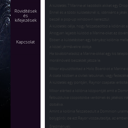
A küldetés 7 Marine-al kezdődik akiket egy Drops
Rövidítések
Ennél és a többi küldetésnél is, időnként a játé
és
beszél a pop-up window-n keresztül.
kifejezések
A küldetés célja, hogy felszabadítsd a kólóniát
Ahogyan lejjebb küldöd a Marine-okat az ösvény
Ebben a küldetésben egy bányász kolónia mellet
Kapcsolat
a közeli járművekre dobja.
Ha továbbhaladsz a Marine-okkal egy kis telepb
morálnövelő beszédét játsza le.
Mikor elpusztítottad a Holo Board-ot a Marine-
A csata közben a civilek lebuknak, vagy fedezék
A küldetés egy pontján, Raynor csapatai erősít
Mikor elérted a kólónia központját amit a Domin
felbuzdulva csopotokba verődnek és játékos ir
dobálva.
Amint a kolónia felszabadult a Dominion uralma 
bolygóról, de ezt Rayor visszautasítja, az embere
Eredmények: