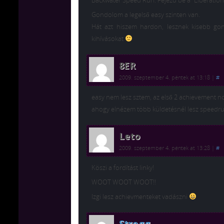
Backwater Speed Run: Fejezd be a “Liberation 
Gondolom a legelső easy szinten van.
Hát azt hiszem hardon, lesznek kisebb g
kihívásokat
8ER
2009. szeptember 4. péntek at 13:18
|
#
easy nem lesz sztem, az első 2 achievement n
ahogy elnézem több küldetésnél lesz speedru
Leto
2009. szeptember 4. péntek at 13:28
|
#
Köszi a fordítást linky!
WOOT WOOT WOOT!!
Izgi lesz achievmenteket vadászni
Strogg