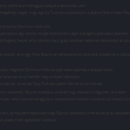
hip szállít le ami elhagyja a pályát a lerakodás után.
k megállítja magát, hogy egy kis Tutorial-t eszközöljön a játékos felé amiben Ra
 az elnyomó Dominion erők alól.
en találsz egy csomó mozgó eszközt ami végzi a dolgát a jelenléted ellenére.
t foglalsz helyet, ahol számos daru gyűjt sziklákat hatalmas rakásokból és p
e ütközöl, ahol egy Holo Board van elhelyezve az utca jobb oldalán és a csász
okkal, mégtöbb Dominion Marine száll veled szembe a telepen belül.
et keresnek az út mentén vagy a közeli házakban.
ást kapnak, mivel pár Dop Pod-ból újabb Marine-ok jönnek elő.
ion védelmez, Raynor bíztatja a civileket hogy áljanak ki magukért, akik ezen
ányítás nélkül támadnak együtt a csapataiddal Molotov koktélokhoz hasoló b
alól, az Adjutant tájékoztat hogy Raynor szabadon vihet el pénzt és készletek
k jólete miatti agódástól vezrelve.