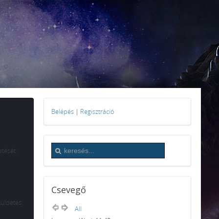
Belépés
|
Regisztráció
etését:
Csevegő
küldetés
All