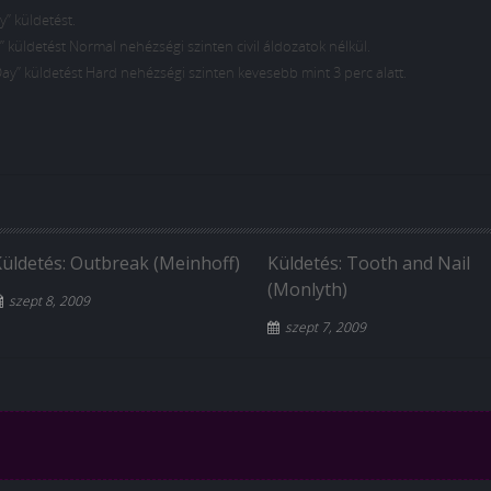
y” küldetést.
” küldetést Normal nehézségi szinten civil áldozatok nélkül.
ay” küldetést Hard nehézségi szinten kevesebb mint 3 perc alatt.
Küldetés: Outbreak (Meinhoff)
Küldetés: Tooth and Nail
(Monlyth)
szept 8, 2009
szept 7, 2009