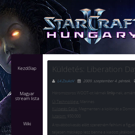
Küldetés: Liberation Da
Kezdőlap
L4.ZsukoV
2009. szeptember 4. péntek
.
Háromszoros WOOT-ot kérnek
linky
-nek, amiér
Magyar
stream lista
Új Technológia:
Marines
Küldetés Célja:
Megmenteni a kolóniát a Domini
Jutalom:
$50,000
Wiki
A továbbolvasás előtt szeretném felhívni a figy
teljesen másképp lesz benne a kiadott játékban,