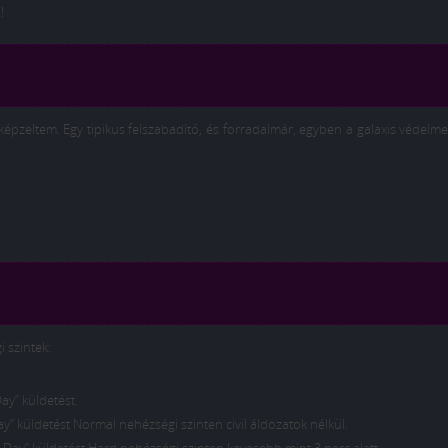
!
lképzeltem. Egy tipikus felszabadító, és forradalmár, egyben a galaxis védelme
 szintek:
ay” küldetést.
ay” küldetést Normal nehézségi szinten civil áldozatok nélkül.