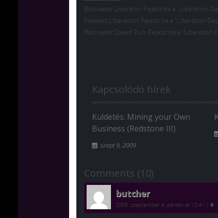
Backwater Liberator: Fejezd be a „Liberation Da
Flawless Liberation: Fejezd be a “Liberation Day
Backwater Speed Run: Fejezd be a “Liberation D
Kapcsolódó hírek
Küldetés: Mining your Own
Business (Redstone III)
szept 9, 2009
Comments (10)
butcher
2009. szeptember 4. péntek at 12:41
|
#