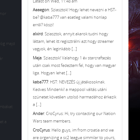
Latest on Wed, 11:48 am
Aeaegon
: Sziasztok! Hogy lehet nevezni a HST-
ynor
be? @kaba777 van esetleg valami honlap
erről? köszi!
alxird
: Sziasztok, annyit akarok tudni hogy
láttam, lehet itt regisztrálni azt hogy streamer
örög majd
vagyok, én leginkább [...]
Meja
: Sziasztok! Valahogy 1 év starcraftezés
ár
után csak most fedeztem fel, hogy van magyar
liga. Hogyan lehet [...]
kaba777
: HST: NEVEZÉS új játékosoknak.
Kedves Mindenki! a mappool váltás utáni
szünetet követően utolsó harmadához érkezik
a [...]
ombákat
Ander
: CroCyrus: Hi, try contacting our Nation
Wars team members.
et a
CroCyrus
: Hello guys, im from croatia and we
are organizing a sc2 league simmilar to yours,