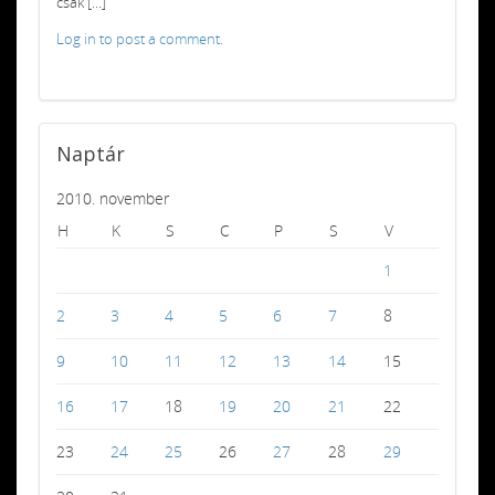
csak [...]
Log in to post a comment.
Naptár
2010. november
H
K
S
C
P
S
V
1
2
3
4
5
6
7
8
9
10
11
12
13
14
15
16
17
18
19
20
21
22
23
24
25
26
27
28
29