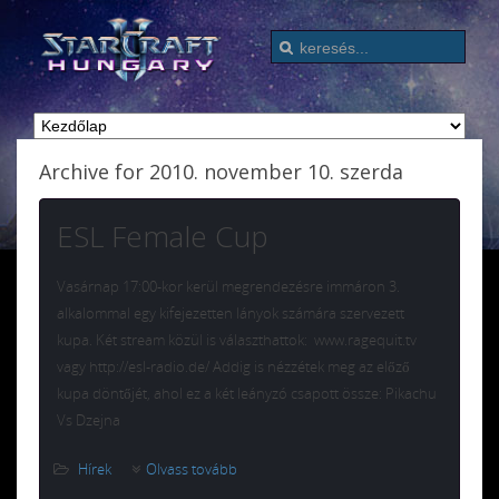
Archive for 2010. november 10. szerda
ESL Female Cup
Vasárnap 17:00-kor kerül megrendezésre immáron 3.
alkalommal egy kifejezetten lányok számára szervezett
kupa. Két stream közül is választhattok: www.ragequit.tv
vagy http://esl-radio.de/ Addig is nézzétek meg az előző
kupa döntőjét, ahol ez a két leányzó csapott össze: Pikachu
Vs Dzejna
Hírek
Olvass tovább