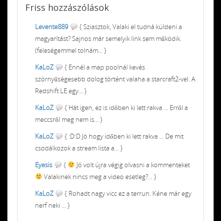
Friss
hozzászólások
Levente889
{ Sziasztok, Valaki el tudná küldeni a
magyarítást? Sajnos már semelyik link sem működik.
(feleségemmel tolnám... }
KaLoZ
{ Ennél a map poolnál kevés
szörnyűségesebb dolog történt valaha a starcraft2-vel. A
Redshift LE egy... }
KaLoZ
{ Hát igen, ez is időben ki lett rakva ... Erről a
meccsről meg nem is... }
KaLoZ
{ :D:D Jó hogy időben ki lett rakva ... De mit
csodálkozok a stream lista a... }
Eyesis
{
Jó volt újra végig olvasni a kommenteket
Valakinek nincs meg a video esetleg?... }
KaLoZ
{ Rohadt nagy vicc ez a terrun. Kéne már egy
nerf neki ... }