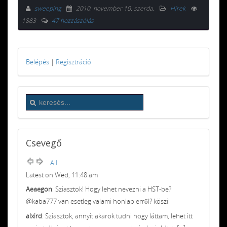
sweeping
2010. november 10. szerda
.
Hírek
1883
47 hozzászólás
Belépés
|
Regisztráció
Csevegő
All
Latest on Wed, 11:48 am
Aeaegon
: Sziasztok! Hogy lehet nevezni a HST-be?
@kaba777 van esetleg valami honlap erről? köszi!
alxird
: Sziasztok, annyit akarok tudni hogy láttam, lehet itt