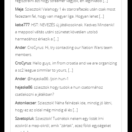
regisztrálni azt hogy streamer vagyok, én leginkább [...]
Meja
: Sziasztok! Valahogy 1 év starcraftezés után csak most
fedeztem fel, hogy van magyar liga. Hogyan lehet [...]
kaba777
: HST: NEVEZÉS új játékosoknak. Kedves Mindenki!
a mappool váltás utáni szünetet követően utolsó
harmadához érkezik a [...]
Ander
: CroCyrus: Hi, try contacting our Nation Wars team
members.
CroCyrus
: Hello guys, im from croatia and we are organizing
a sc2 league simmilar to yours, [...]
Ander
: @hajaska86: /join hun-1
hajaska86
: sziasztok hogy tudok a hun csatornához
csatlakozni a játékban?
Astonkacser
: Sziasztok! Néha felnézek ide, mindig jó látni,
hogy ez az oldal még mindig él és [...]
Szvatopluk
: Sziasztok! Tudnátok nekem egy listát írni
azokról a map-okról, amik "zártak", azaz földi egységeket