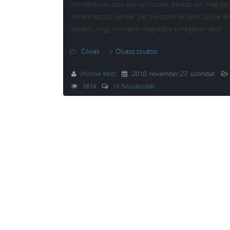
mindenkinek csak ajánlani tudok, persze van még pár
nekem tetszik, de már pár barátomnak sem. Szóval é
keresni, hogy mindenki megtalálja a magának valót
Cikkek
Olvass tovább
Promie Motz
2010. november 27. szombat
.
1816
16 hozzászólás