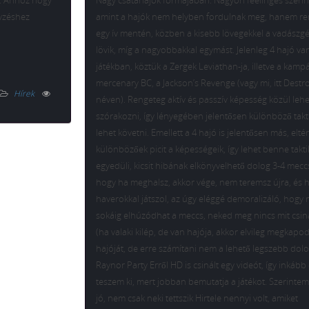
k. Ahhoz hogy
Nagy csatahajók formájában. Nagyon feelinges szeri
gyzéshez
amint a hajók nem helyben fordulnak meg, hanem r
egy ív mentén, közben a kisebb lövegekkel a vadászg
lövik, míg a nagyobbakkal egymást. Jelenleg 4 hajó va
játékban, köztük a Zergek Leviathan-ja, illetve a kam
mercenary BC, a Jackson’s Revenge (vagy mi, itt Destr
Hírek
néven). Rengeteg aktív és passzív képesség közül lehe
szórakozni, így lényegében jelentősen különböző takt
lehet követni. Emellett a 4 hajó is jelentősen más, elté
különbözőek picit a képességeik, így lehet benne takti
egyedüli, kicsit hibának elkönyvelhető dolog 3-4 mecc
hogy ha meghalsz, akkor vége, nem teremsz újra, és 
haverokkal játszol, az úgy eléggé demoralizáló, hogy
sokáig elhúzódhat a meccs, neked meg nincs mit csi
(ha valaki kilép, de van hajója, akkor elvileg megkapod
hajóját, de erre számítani nem a lehető legszebb dolo
Raynor Party Erről HD is csinált egy videót, így inkább 
teszem ki, mert jobban bemutatja a játékot. Szerintem 
jó, nem csak neki tettszik Hirtele nennyi volt, amiket