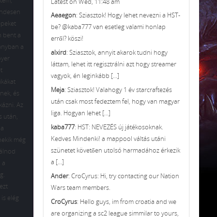
ntem,
Latest on Wed, 11:48 am
endesen
Aeaegon
: Sziasztok! Hogy lehet nevezni a HST-
épeket
be? @kaba777 van esetleg valami honlap
n bent a
erről? köszi!
pányban a
alxird
: Sziasztok, annyit akarok tudni hogy
oyer
láttam, lehet itt regisztrálni azt hogy streamer
t
vagyok, én leginkább [...]
ikákat
Meja
: Sziasztok! Valahogy 1 év starcraftezés
rnek, és
után csak most fedeztem fel, hogy van magyar
kázni. Az
liga. Hogyan lehet [...]
s után,
kaba777
: HST: NEVEZÉS új játékosoknak.
ha
Kedves Mindenki! a mappool váltás utáni
 nekik még
szünetet követően utolsó harmadához érkezik
nálnod
a [...]
 a
g.
Ander
: CroCyrus: Hi, try contacting our Nation
ezt
Wars team members.
is elég
CroCyrus
: Hello guys, im from croatia and we
are organizing a sc2 league simmilar to yours,