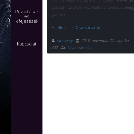
kíváncsi vagyok, hogy erről ti hogyan vélekedte
szavazni tudjatok, kattintsatok a tovább a beje
Rövidítések
gombra.
és
kifejezések
Hírek
Olvass tovább
sweeping
2010. november 27. szombat
.
Kapcsolat
1607
24 hozzászólás