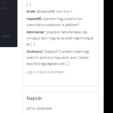
, ami
[...]
rdemes
Ander
: @hajaska86: /join hun-1
hajaska86
: sziasztok hogy tudok a hun
csatornához csatlakozni a játékban?
Astonkacser
: Sziasztok! Néha felnézek ide,
Cikkek
mindig jó látni, hogy ez az oldal még mindig él
és [...]
Szvatopluk
: Sziasztok! Tudnátok nekem egy
listát írni azokról a map-okról, amik "zártak",
azaz földi egységeket csak [...]
Log in to post a comment.
Naptár
2010. november