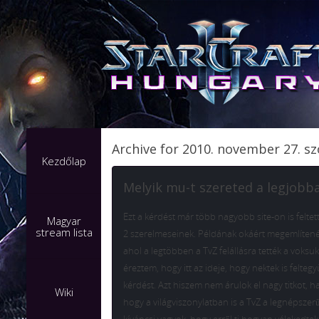
Archive for 2010. november 27. 
Kezdőlap
Melyik mu-t szereted a legjobb
Ezt a kérdést már több nagyobb site-on is feltett
Magyar
stream lista
2 szerelmeseinek. Példának okáért megemlíteném
ahol a legtöbben a TvZ felállásra tették a voksuk
éreztem, hogy itt az ideje, hogy nektek is feltegy
kérdést. Azt hiszem nem árulok el nagy titkot,
Wiki
hogy a világviszonylatban is a TvZ a legnépsze