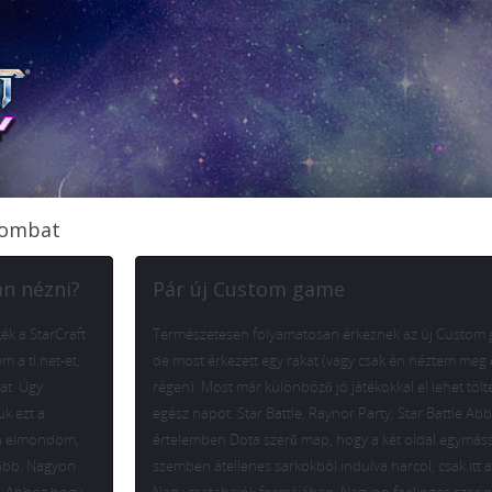
szombat
an nézni?
Pár új Custom game
ék a StarCraft
Természetesen folyamatosan érkeznek az új Custom 
 a tl.net-et,
de most érkezett egy rakat (vagy csak én néztem meg 
at. Úgy
régen). Most már különböző jó játékokkal el lehet tölt
ük ezt a
egész napot. Star Battle, Raynor Party, Star Battle Ab
 ha elmondom,
értelemben Dota szerű map, hogy a két oldal egymáss
rűbb. Nagyon
szemben átellenes sarkokból indulva harcol, csak itt 