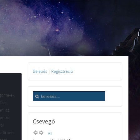
Belépés
|
Regisztráció
game-ek,
őket
eni az
ban az
Csevegő
al
az űrben
All