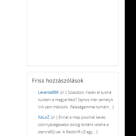
Friss
hozzászólások
Levente889
{ Sziasztok, Valaki el tudná
küldeni a magyarítást? Sajnos már semelyik
link sem működik. (feleségemmel tolnám... }
KaLoZ
{ Ennél a map poolnál kevés
szörnyűségesebb dolog történt valaha a
starcraft2-vel. A Redshift LE egy... }