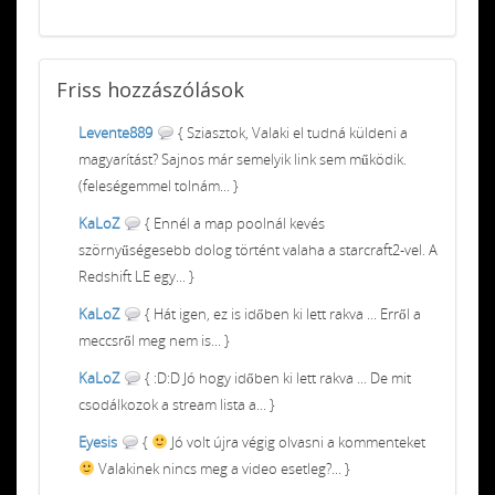
Friss
hozzászólások
Levente889
{ Sziasztok, Valaki el tudná küldeni a
magyarítást? Sajnos már semelyik link sem működik.
(feleségemmel tolnám... }
KaLoZ
{ Ennél a map poolnál kevés
szörnyűségesebb dolog történt valaha a starcraft2-vel. A
Redshift LE egy... }
KaLoZ
{ Hát igen, ez is időben ki lett rakva ... Erről a
meccsről meg nem is... }
KaLoZ
{ :D:D Jó hogy időben ki lett rakva ... De mit
csodálkozok a stream lista a... }
Eyesis
{
Jó volt újra végig olvasni a kommenteket
Valakinek nincs meg a video esetleg?... }