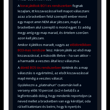
A
korai játékok BO1-es rendszerben
fognak
lezajlani, itt kiszavazással kell mapot választani:
azaz a bracketben felül szereplő ember mond
egy mapot amin NEM akar játszani, majd a
bracketben alul szereplő is mond egyet. Ez addig
megy amíg egy map marad, és értelem szerűen
azon kell játszani.
Amikor 4 játékos maradt, vagyis az
elődöntőkben
BO3-mas rendszer
lesz. Három játék az első map
kiszavazással, a második illetve – ha van akkor –
a harmadik a vesztes által lesz választva.
A
döntő BO5-ös rendszerben
történik és a map
választás is egyértelmű, az elsőt kiszavazással
majd mindig a vesztes választ.
Gyülekezni a „platinahun” csatornán kell a
verseny előtt 10 perccel. (sc2-n belül) És a
legfontosabb dolog, hogy mindenki reportoljon (a
neved mellet a bracketben van egy kérdőjel, oda
rá kell kattintani és beírni, hogy ki nyert) és