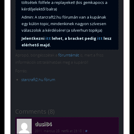
töltsétek fölfele a replayeket! (kis gemkapocs a
kérdőjelektől balra)
Admin: A starcraft2.hu fórumán van a kupának
egy külön topic, mindenkinek nagyon szívesen
válaszolok a kérdésére! (a silverhun topikja)
Jelentkezni
itt
lehet, a bracket pedig
itt
lesz
elérhető majd.
Apropó, böngésszétek a
fórumtémát
is, mert a friss
információk ott találhatóak meg a kupáról!
Forrás:
starcraft2.hu fórum
Comments (8)
dusi84
2011. március 28. hétfő at 23:18
|
#