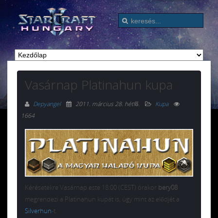
Vasárnap Platinahun kupa
Depyangel
2011. március 28. hétfő
.
Kupa
1664
Kérésetekre Vasárnap este 18:00 (CEST) órakor
bery08
megrendezi a Platinahun kupát is, úgy mint az elődjét a
Silverhun
-t.