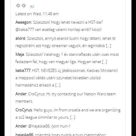
All
Latest on Wed, 11:48 am
Aeaegon
: Sziasztok! Hogy lehet nevezni a HST-be?
@kaba777 van esetleg valami honlap erről? köszi!
alxird
: Sziasztok, annyit akarok tudni hogy láttam, lehet itt
regisztrálni azt hogy streamer vagyok, én leginkább [...]
Meja
: Sziasztok! Valahogy 1 év starcraftezés után csak most
fedeztem fel, hogy van magyar liga. Hogyan lehet [...]
kaba777
: HST: NEVEZÉS új játékosoknak. Kedves Mindenki!
a mappool váltás utáni szünetet követően utolsó
harmadához érkezik a [...]
Ander
: CroCyrus: Hi, try contacting our Nation Wars team
members.
CroCyrus
: Hello guys, im from croatia and we are organizing
a sc2 league simmilar to yours, [...]
Ander
: @hajaska86: /join hun-1
hajaska86
: sziasztok hogy tudok a hun csatornához