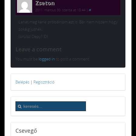
Zseton
2011. március 30. szerda at 18:44
|
#
Lehet meg kéne próbálnom ezt is. Bár nem hiszem hogy
sokáig jutnék.
(örülsz Depy? :D)
Leave a comment
You must be
logged in
to post a comment.
Belépés
|
Regisztráció
Csevegő