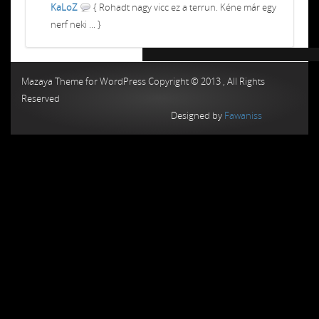
KaLoZ
{ Rohadt nagy vicc ez a terrun. Kéne már egy
nerf neki ... }
Chiptuning MMC Autochip
Chiptunin
Mazaya Theme for WordPress Copyright © 2013 , All Rights
Reserved
Designed by
Fawaniss