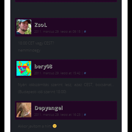
.
ZsoL
2011. március 29. kedd at 09:15
|
#
18:00 CET vagy CEST?
nemmindegy
bery08
2011. március 29. kedd at 15:42
|
#
Nyári időszámítás szerint lesz, azaz CEST, bocsánat…
(Budapesti idő szerint 18:00)
Depyangel
2011. március 29. kedd at 16:23
|
#
Akkor javítom a hírt.