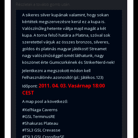
Részletek a tovább gomb után.
A sikeres silver kupának valamint, hogy sokan
kértétek megszervezésre kerül ez a kupa is.
Valószínűleg hetente váltja majd magát a két
kupa. A torna felső határa a Platina, szóval sok
szeretettel várjuk az összes bronzos, silveres,
goldos és platinás magyar játékost! Streamet
nagy valószínűséggel ismét láthatunk, nagy
köszönet érte Gumicsirkének és StrikerNerd-nek!
Jelentkezni a megszokott módon kell
Felhasználónév.azonosító! (pl.: Játékos.123)
2011. 04. 03. Vasárnap 18:00
Időpont:
CEST
A map pool a következő:
#Xel’Naga Caverns
#GSL TerminusRE
#Shakuras Plateau
#TSL3 GSL Crevasse
#TSL3 GSL CrossfireSE