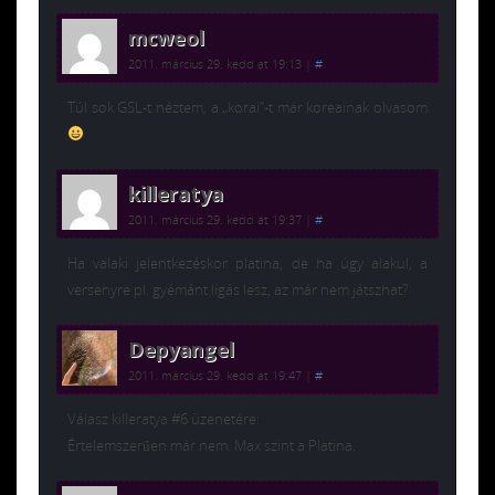
mcweol
2011. március 29. kedd at 19:13
|
#
Túl sok GSL-t néztem, a „korai”-t már koreainak olvasom
killeratya
2011. március 29. kedd at 19:37
|
#
Ha valaki jelentkezéskor platina, de ha úgy alakul, a
versenyre pl. gyémánt ligás lesz, az már nem játszhat?
Depyangel
2011. március 29. kedd at 19:47
|
#
Válasz killeratya #6 üzenetére:
Értelemszerűen már nem. Max szint a Platina.