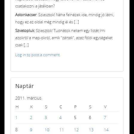
csatlakozni a játékban?
Astonkacser
: Sziasztok! Néha felnézek ide, mindig jó látni,
hogy ez az oldal még mindig él és [...]
Szvatopluk
: Sziasztok! Tudnátok nekem egy listát írni
azokról a map-okról, amik "zártak", azaz földi egységeket
csak [...]
Log in to post a comment.
Naptár
2011. március
H
K
S
C
P
S
V
1
2
3
4
5
6
7
8
9
10
11
12
13
14