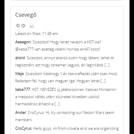
Csevegő
All
Latest on Wed, 11:48 am
Aeaegon
: Sziasztok! Hogy lehet nevezni a HST-be?
@kaba777 van esetleg valami honlap erről? köszi!
alxird
: Sziasztok, annyit akarok tudni hogy láttam, lehet itt
regisztrálni azt hogy streamer vagyok, én leginkább [...]
Meja
: Sziasztok! Valahogy 1 év starcraftezés után csak most
fedeztem fel, hogy van magyar liga. Hogyan lehet [...]
kaba777
: HST: NEVEZÉS új játékosoknak. Kedves Mindenki!
a mappool váltás utáni szünetet követően utolsó
harmadához érkezik a [...]
Ander
: CroCyrus: Hi, try contacting our Nation Wars team
members.
CroCyrus
: Hello guys, im from croatia and we are organizing