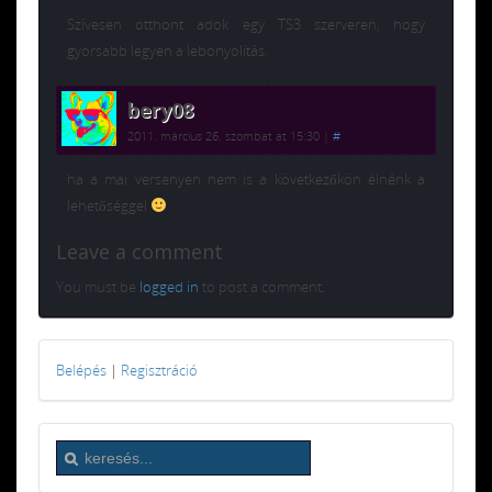
Szívesen otthont adok egy TS3 szerveren, hogy
gyorsabb legyen a lebonyolítás.
bery08
2011. március 26. szombat at 15:30
|
#
ha a mai versenyen nem is a következőkön élnénk a
lehetőséggel
Leave a comment
You must be
logged in
to post a comment.
Belépés
|
Regisztráció