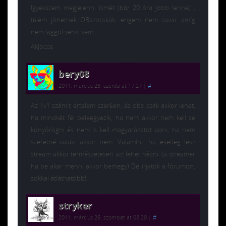
Igyekszem megjelenni ismét (bár 20 óra jobb lenne) ,
tőlem jöhetnek OBszocskák, engem nem zavar amíg
nem laggol senki sem.
AkJocce
bery08
2011. március 23. szerda at 17:27
|
#
Az 1v1 számít értelem szerűen, és obs csak akkor lehet,
ha mindkét fél beleegyezik, ha nem akkor nem kell se
könyörögni és nem is kell magyarázatot adni, ha nem
szeretné valaki akkor nem. Valamint, ha esetleg lesz
stream akkor természetesen azt lehet nézni. (a streamer
ha be akar menni akkor bemegy) De írjatok a fórumon,
sokkal átláthatóbb!
stryker
2011. március 26. szombat at 08:20
|
#