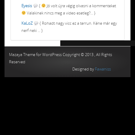
Eyesis
{
Jó volt újra végig olvasni a kommenteket
Valakinek nincs meg a video esetleg?... }
KaLoZ
{ Rohadt nagy vicc ez a terrun. Kéne már egy
nerf neki ... }
Chiptuning MMC Autochip
Chiptunin
Mazaya Theme for WordPress Copyright © 2013 , All Rights
Reserved
Designed by
Fawaniss