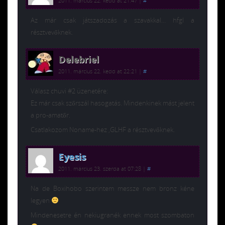
2011. március 22. kedd at 21:47
|
#
Az már csak játszadozás a szavakkal… hfgl a
résztvevőknek.
Delebriel
2011. március 22. kedd at 22:21
|
#
Válasz chuvi #2 üzenetére:
Ez már csak szőrszál hasogatás. Mindenkinek mást jelent
a pro-amatőr.
Csatlakozom Noname-hez ,GLHF a résztvevőknek.
Eyesis
2011. március 23. szerda at 07:28
|
#
Na de Boxihobo szerintem messze nem bronz kéne
legyen
Mindenesetre én nekiugranék ennek most szombaton