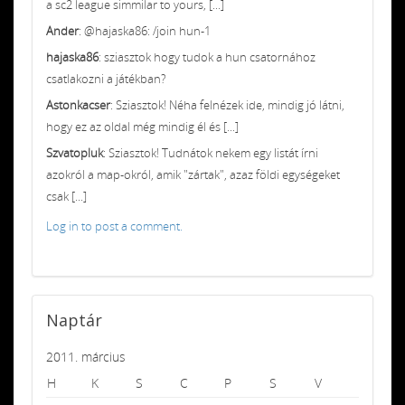
a sc2 league simmilar to yours, [...]
Ander
: @hajaska86: /join hun-1
hajaska86
: sziasztok hogy tudok a hun csatornához
csatlakozni a játékban?
Astonkacser
: Sziasztok! Néha felnézek ide, mindig jó látni,
hogy ez az oldal még mindig él és [...]
Szvatopluk
: Sziasztok! Tudnátok nekem egy listát írni
azokról a map-okról, amik "zártak", azaz földi egységeket
csak [...]
Log in to post a comment.
Naptár
2011. március
H
K
S
C
P
S
V