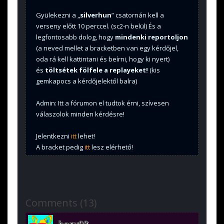
Gyülekezni a „
silverhun
” csatornán kell a
verseny előtt 10 perccel. (sc2-n belül) És a
legfontosabb dolog, hogy
mindenki reportoljon
(a neved mellet a bracketben van egy kérdőjel,
oda rá kell kattintani és beírni, hogy ki nyert)
és
töltsétek fölfele a replayeket!
(kis
gemkapocs a kérdőjelektől balra)
Admin: Itt a fórumon el tudtok érni, szívesen
válaszolok minden kérdésre!
Jelentkezni
itt
lehet!
A bracket pedig
itt
lesz elérhető!
Comments (13)
bery08