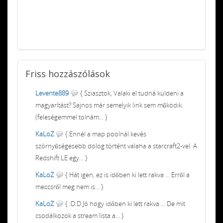
Friss
hozzászólások
Levente889
{ Sziasztok, Valaki el tudná küldeni a
magyarítást? Sajnos már semelyik link sem működik.
(feleségemmel tolnám... }
KaLoZ
{ Ennél a map poolnál kevés
szörnyűségesebb dolog történt valaha a starcraft2-vel. A
Redshift LE egy... }
KaLoZ
{ Hát igen, ez is időben ki lett rakva ... Erről a
meccsről meg nem is... }
KaLoZ
{ :D:D Jó hogy időben ki lett rakva ... De mit
csodálkozok a stream lista a... }