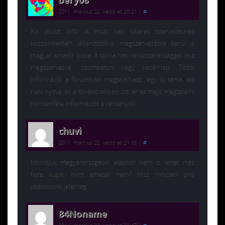
2011. március 22. kedd at 20:21
|
#
Kis plusz infó: A múlt heti sikeres szervezésnek
köszönhetően, állandósítva megszervezésre kerül a
magyar amatőr kupa. A torna heti rendszerességgel lesz
megszervezve, szombaton vagy vasárnap. Több
információ a fórumban megtalálható, egy új téma lett
neki nyitva és a továbbiakban ott lehet majd megtalálni
mindenféle információt a versenyről.
chuvi
2011. március 22. kedd at 21:06
|
#
Mondjuk magyarorszgáon alapból nem is lehet más
fajta kupa, mint amatőr nem? Hisz nincsen pro
játékosunk jelenleg
84Noname