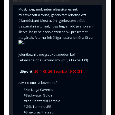
Részletek a továbbiakban az ő tollából.
Most, hogy múlthéten elég sikeresnek
mutatkozott a torna, gondoltam lehetne ezt
állandósítani. Most azért igyekeztem előbb
összerakni a tornát, hogy legyen idő jelentkezni
illetve, hogy ne szervezzen senki programot
magának. A torna felső liga határa ismét a Silver.
Jelentkezni a megszokott módon kell
Felhasználónév.azonosító! (pl.:
Játékos.123
)
Időpont:
2011. 03. 26. Szombat 19:00 CET
A
map pool
a következő:
#Xel’Naga Caverns
#Backwater Gulch
#The Shattered Temple
#GSL TerminusRE
#Shakuras Plateau