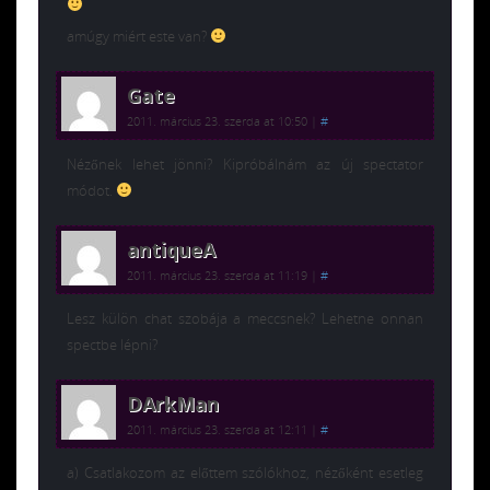
amúgy miért este van?
Gate
2011. március 23. szerda at 10:50
|
#
Nézőnek lehet jönni? Kipróbálnám az új spectator
módot.
antiqueA
2011. március 23. szerda at 11:19
|
#
Lesz külön chat szobája a meccsnek? Lehetne onnan
spectbe lépni?
DArkMan
2011. március 23. szerda at 12:11
|
#
a) Csatlakozom az előttem szólókhoz, nézőként esetleg