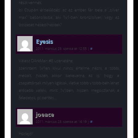
részt vennék.
b) Csupán érdeklődés: az az ember fér bele a „silver
max” besorolásba, aki 1v1-ben bronz/silver, vagy az
összeset nézed/nézitek?
Eyesis
2011. március 23. szerda at 12:55
|
#
Válasz DArkMan #8 üzenetére:
szerintem 1v1en kívül nincs értelme nézni a többi
medált, hiszen akkor bekavarna az is, hogy a
csapattársak milyen ligásak, illetve több v több-ben lehet
erősebb valaki, mint 1v1ben, hiszen megoszlanak a
feladatok, pl derítés…
joeace
2011. március 23. szerda at 16:19
|
#
Hűdejó!