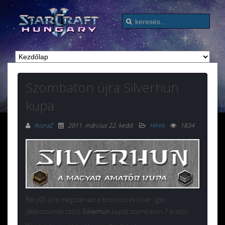
Szombaton újra Silverhun
kupa
XvoraZ
2011. március 22. kedd
.
Hírek
1834
Bery08 újra megszervezi a bronzos és silver ligás
játékosoknak szóló
Silverhun
kupát szombaton 7 órától!