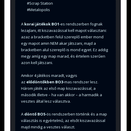
#Scrap Station
#Metalopolis
A
korai játékok BO1
-es rendszerben fognak
lezajlani, itt kiszavazással kell mapot választani:
azaz a bracketben felül szereplő ember mond
egy mapot amin NEM akar játszani, majd a
bracketben alul szereplő is mond egyet. Ez addig
megy amíg egy map marad, és értelem szerűen
azon kell játszani.
Amikor 4 játékos maradt, vagyis
az
elődöntőkben BO3
-mas rendszer lesz.
Három játék az első map kiszavazással, a
második illetve – ha van akkor – a harmadik a
vesztes által lesz választva.
A
döntő BO5
-ös rendszerben történik és a map
választás is egyértelmű, az elsőt kiszavazással
majd mindig a vesztes választ.