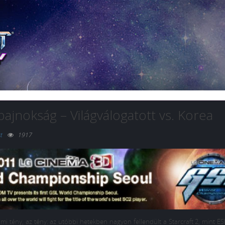
bajnokság – Világválogatott vs. Korea
t
1917
 tény, az tény: az utóbbi hetekben nagyon fellendült a Starcraft 2, mint E