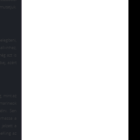
gmutatjuk.
elegíteni,
ll-inhez,
még azt is
baj, azért
g, mint az
 marineok
élni. Sen
arhassa a
jelzett a
neKing az