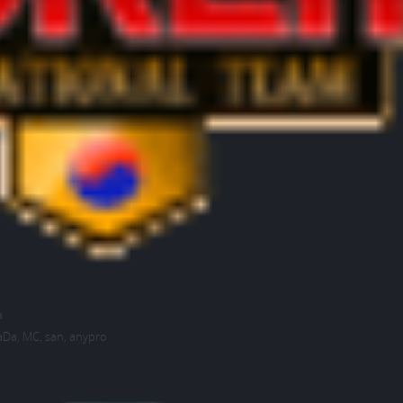
a
NaDa, MC, san, anypro