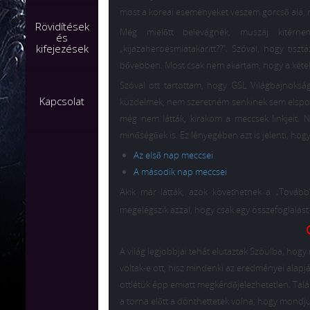
most a koreai eseményeket veszem gorcső alá, n
Rövidítések
Még mielőtt belevágnék, muszáj kitérn
és
kifejezések
„kijazaheroésmiatakaritt??”. Szóval, hogy tis
bővebben. Most csak nem akartam, hogy a kétely
Szóval ott tartottam, hogy GSL Világbajnokság,
Kapcsolat
küzdelmek, nem szeretném senkinek sem elspoil
még nem látták, kirakom a meccsek linkjeit.
minőségűek is. Ez lényegében azt is jelenti, ho
Az első nap meccsei
A második nap meccsei
Akik már látták, azok követhetnek a „Továb
megelégszik azzal, hogy csak egy összefoglalást 
A világ legjobbjai tehát elutaztak Szöulba, hog
voltak-e ott, hisz mindenki az eredményei alapjá
ottlétük épp emiatt megkérdőjelezhetetlen. Talán
a torna előtt a dönthettetek volna, hogy mondjuk