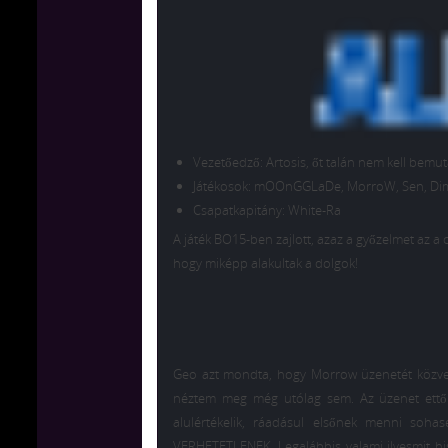
Vezetőedző: Artosis, őt talán nem kell bem
Játékosok: mOOnGGLaDe, MorroW, Sen, Dima
Csapatkapitány: White-Ra
A játék BO15-ben zajlott, azaz a győzelmet az a 
hogy miképp alakultak a dolgok!
Geo azt mondta, hogy Morrow üzenetét közvetí
néztem meg még utólag sem. Az üzenet ettől 
alulértékelik, ráadásul elsőnek menni soha
VERHETETLENEK. Legalábbis valami ilyesmit his