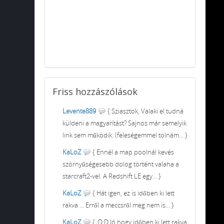
Friss
hozzászólások
Levente889
{ Sziasztok, Valaki el tudná
küldeni a magyarítást? Sajnos már semelyik
link sem működik. (feleségemmel tolnám... }
KaLoZ
{ Ennél a map poolnál kevés
szörnyűségesebb dolog történt valaha a
starcraft2-vel. A Redshift LE egy... }
KaLoZ
{ Hát igen, ez is időben ki lett
rakva ... Erről a meccsről meg nem is... }
KaLoZ
{ :D:D Jó hogy időben ki lett rakva