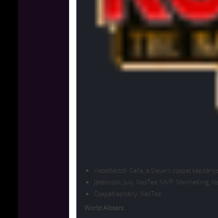
Vezetőedző: Cella, a Slayers csapat kapitány
Játékosok: July, NesTea, MVP, MarineKing, 
Csapatkapitány: NesTea
World Allstars