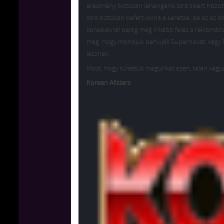
eredmény biztosan lehengerlő Idra sikert hozott
Idra biztosan befért volna a keretbe, de az az 
koreaiaknál pedig még inkább feles a reklamáci
meg, hogy mondjuk behívják Supernovát, vagy M
lesznek.
Most, hogy túltettük magunkat ezen, talán vágjun
Korean Allstars