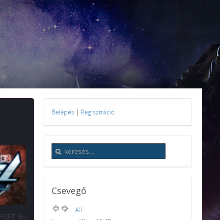
Belépés
|
Regisztráció
Csevegő
All
SPORT. Én