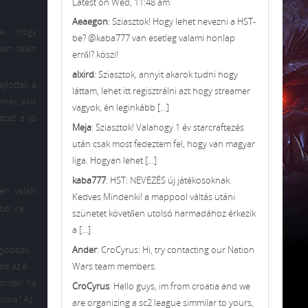
Latest on Wed, 11:48 am
Aeaegon
: Sziasztok! Hogy lehet nevezni a HST-
ne, hogy
be? @kaba777 van esetleg valami honlap
ban talán
erről? köszi!
alxird
: Sziasztok, annyit akarok tudni hogy
jlottak a
láttam, lehet itt regisztrálni azt hogy streamer
nak, akik
vagyok, én leginkább [...]
azaz a jó
Meja
: Sziasztok! Valahogy 1 év starcraftezés
után csak most fedeztem fel, hogy van magyar
liga. Hogyan lehet [...]
kaba777
: HST: NEVEZÉS új játékosoknak.
en valaki
Kedves Mindenki! a mappool váltás utáni
bb”-ra.
szünetet követően utolsó harmadához érkezik
a [...]
Ander
: CroCyrus: Hi, try contacting our Nation
egjobbak
Wars team members.
 de az ő
zinték: ha
CroCyrus
: Hello guys, im from croatia and we
volna? Az
are organizing a sc2 league simmilar to yours,