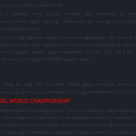
év szerint a címben szereplő tornát.
em a kilétemre, mert biztosan mindenki első kommentje az len
ztázzam, Volband vagyok. Azt, hogy „mitakarokitt”, azt majd egy másik poszt
 felemésszen titeket.:)
 ahol a világ legjobbjai csaptak össze korea legjobbjaival. Két napon át za
erezni (a chaten úgyis megtette már mindenki) az eredményeket, így hát azok
 Nem kell aggódni, teljesen ingyen megnézhető az összes VOD, még a HQ, 
gy senkinek sincs kifogás, KÖTELEZŐ megnézni őket.:)
b” mögé, akik még nem, azok előbb nézzék végig a meccseket. Amennyib
olvas (vagy nem bánja a spoilereket), akkor nyugodtan kattinthat az is a „Tová
GSL WORLD CHAMPIONSHIP
y megmérkőzzenek Korea legjobbjaival. Kár is azon vitatkozni, hogy tényleg a l
n kapott meghívást. Kivéve azok, akiknek meg kellett küzdeniük a részvételért,
 az egyetlen, akit én a torna előtt hiányoltam, az Idra volt, de legyünk most ős
 Dimaga vagy Idra erősítse a világválogatott csapatát, akkor kire szavaztatok 