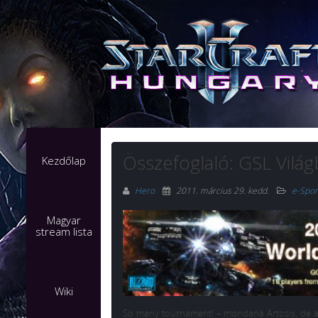
Összefoglaló: GSL Világ
Kezdőlap
Hero
2011. március 29. kedd
.
e-Spor
Magyar
stream lista
Wiki
So many tournament! – mondaná Artosis, de ami