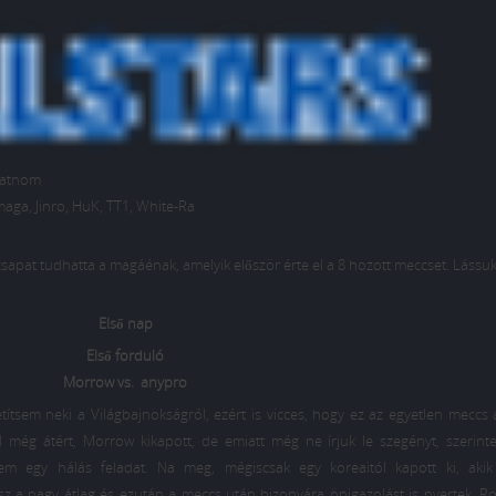
utatnom
ga, Jinro, HuK, TT1, White-Ra
csapat tudhatta a magáénak, amelyik először érte el a 8 hozott meccset. Lássuk
Első nap
Első forduló
Morrow vs. anypro
tsem neki a Világbajnokságról, ezért is vicces, hogy ez az egyetlen meccs
még átért, Morrow kikapott, de emiatt még ne írjuk le szegényt, szerin
sem egy hálás feladat. Na meg, mégiscsak egy koreaitól kapott ki, aki
z a nagy átlag és ezután a meccs után bizonyára önigazolást is nyertek. R