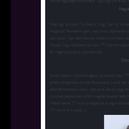
összes egységét elvesztette, úgyhogy jött a GG.
Negyed
Még egy protoss. Tudtátok, hogy Sen az koreai
magatok? Remélem igen, mert most lejtmenet köv
corruptor. San azt mondja váltás blink mass sta
hozzá, hogy kötélélen táncolt. TT1 azt mondja Ar
és megbosszulja a csapattársát.
Ötödi
Scrap Station, kötelező 4gate, és mit ad isten, T
pikáns dolgokkal vannak fűszerezve. Lehet van e
ellenfél soraiban valaki, csak arra várva, hog
mindkét játékosnak voltak megkérdőjelezhető moz
Kifelé menet TT1-t picit meglepte az egyik tűzoká
TT1 akkor ki is esett…:(