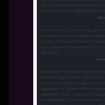
nem is indulhatna a VB, de lehet csak nem voltu
Vajon anypro all-killeli a világválogatottat? Sen 
Másod
Anypro bizonyára úgy volt vele, hogy nem szenve
de pechére a tajvani zerg csodaszépen levédeke
de hiába, mert darabokra szedte Sen! Fellélegez
megkockáztatták, hogy esetleg nem ez volt az u
szép volt Sen!
Harmad
MarineKing
már láthatóan komolyan vette a dolg
FXOpenen, itt úgy microzhat, ahogy csak akar,
ellen, de Foxer Starcraft 2 súgójában a ban
tárgyalóasztalhoz is ültette MKP-t, a zerglin
megbeszélést. Miután a banelingek becsapódt
counterablakban. Gyártotta is őket rendesen,