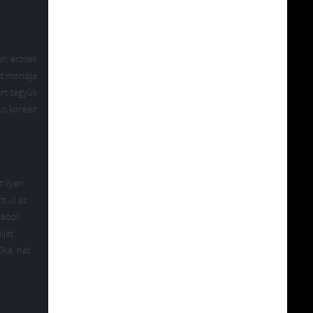
n érzitek
zt mondja
ért tegyük
is koreait
t ilyen
t ül az
zából
ját.
Oké, hát