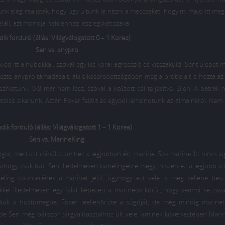
nk elég realisták, hogy úgy ültünk le nézni a meccseket, hogy mi majd itt me
feláll, azt mondja neki ehhez lesz egykét szava.
ik forduló (állás: Világválogatott 0 – 1 Korea)
Sen vs. anypro
d itt a nubokkal, szóval egy kis korai agresszió és visszaküldi Sent ülepet m
zte anypro támadásait, aki elkeseredettségében még a probejait is hozta az a
hettünk, 0-8 már nem lesz, szóval a kitűzött cél teljesítve. Éljen! A bátrak 
tolsó sikerünk. Aztán Foxer felállt és egyből lemondtunk az álmainkról. Nem 
ik forduló (állás: Világválogatott 1 – 1 Korea)
Sen vs. MarineKing
ot, mert azt csinálta amihez a legjobban ért: marine. Sok marine. Itt nincs la
 ahogy csak tud. Sen illedelmesen banelingekre megy, hiszen ez a legjobb a
eling counterének a marinet jelzi, úgyhogy ezt vele is meg kellene besz
gekkel illedelmesen egy falat képezett a marineok körül, hogy semmi se zav
ak a hústömegbe, Foxer leellenőrizte a súgóját, de még mindig marinet 
 de Sen még párszor tárgyalóasztalhoz ült vele, aminek következtében Mari