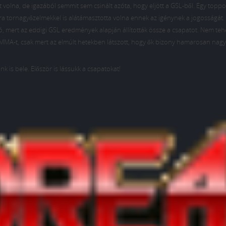
 volna, de igazából semmit sem csinált azóta, hogy eljött a GSL-ből. Egy toppo
Idra tornagyőzelmekkel is alátámasztotta volna ennek az igénynek a jogosságát.
ó, mert az eddigi GSL eredmények alapján állították össze a csapatot. Nem teh
MA-t, csak mert az elmúlt hetekben látszott, hogy ők bizony hamarosan nag
k is bele. Először is lássukk a csapatokat!