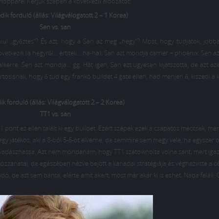
 Hoppáré! Kérjük szépen a következő áldozatot!
ik forduló (állás: Világválogatott 2 – 1 Korea)
Sen vs. san
ul „győztes”? És azt, hogy a San az meg „hegy”? Most, hogy tudjátok, jobba
etkezik (a hegyről… értitek… ha-ha). San azt mondja carrier + phoenix. Sen a
lkerre. Sen azt mondja… gg. Hát igen, San ezt ügyesen kijátszotta, de azt az
tosisnak, hogy ő tud egy frankó buildet 4 gate ellen, had menjen ő, kiszedi a k
k forduló (állás: Világválogatott 2 – 2 Korea)
TT1 vs. san
T1 pont ez ellen talált ki egy buildet. Ezért szépek ezek a csapatos meccsek, mer
gy játékos, aki a 8-ból 5-6-ot elverne, de semmire sem megy vele, ha egyszer ot
y levadászhassa. Azt nem mondanám, hogy TT1 szétownolta volna sant, mert iga
zanatai, de egészében nézve bejött a kanadai stratégiája és véghezvitte a cél
dó, de azt sem bánta, elérte amit akart, most már akár ki is eshet. Nada feláll. 