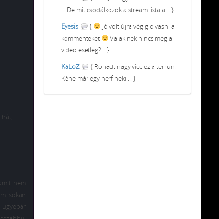
... De mit csodálkozok a stream lista a... }
Eyesis
{
Jó volt újra végig olvasni a
kommenteket
Valakinek nincs meg a
video esetleg?... }
KaLoZ
{ Rohadt nagy vicc ez a terrun.
Kéne már egy nerf neki ... }
 hát,
 amit nem
tem sokan
k ugyebár
osszabbul