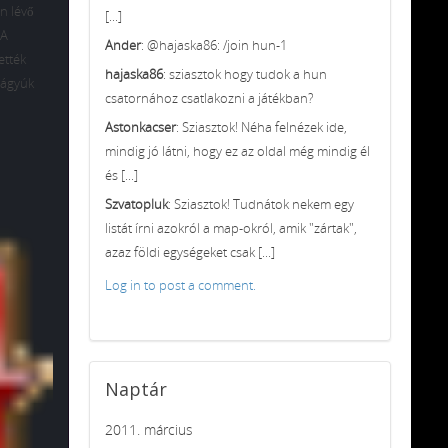
n lévő
[...]
 A
Ander
: @hajaska86: /join hun-1
ették
hajaska86
: sziasztok hogy tudok a hun
yágyúk
csatornához csatlakozni a játékban?
Astonkacser
: Sziasztok! Néha felnézek ide,
mindig jó látni, hogy ez az oldal még mindig él
és [...]
Szvatopluk
: Sziasztok! Tudnátok nekem egy
listát írni azokról a map-okról, amik "zártak",
azaz földi egységeket csak [...]
Log in to post a comment.
Naptár
2011. március