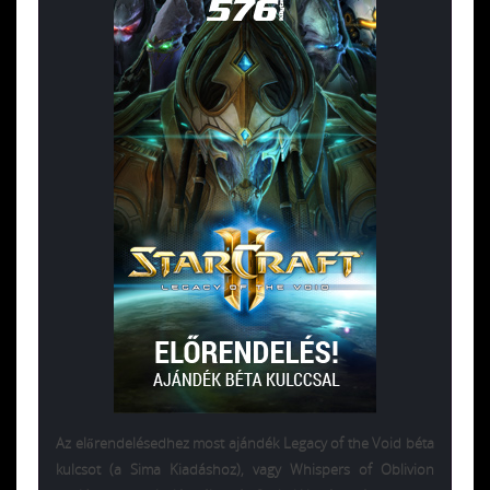
Az előrendelésedhez most ajándék Legacy of the Void béta
kulcsot (a Sima Kiadáshoz), vagy Whispers of Oblivion