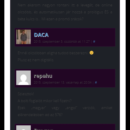
Nem akarom nagyon rontani itt a levegőt, de online
olcsóbb, és automatikusan jár hozzá a prológus ÉS a
béta kulcs is… Mi ezen a promó srácok?
DACA
2015. szeptember 3. csütörtök at 11:27
|
#
Ennél olcsóbban aligha tudod beszerezni.
Plusz ez nem digitális.
repahu
2015. szeptember 13. vasárnap at 20:04
|
#
Sziasztok!
A bolti foglalót mikor kell fizetni?
Ezek „magyar” vagy „angol” verziók, amiket
előrendelésben ad az 576?