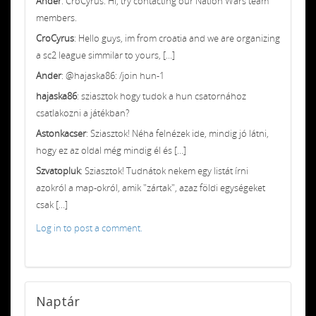
Ander
: CroCyrus: Hi, try contacting our Nation Wars team
members.
CroCyrus
: Hello guys, im from croatia and we are organizing
a sc2 league simmilar to yours, [...]
Ander
: @hajaska86: /join hun-1
hajaska86
: sziasztok hogy tudok a hun csatornához
csatlakozni a játékban?
Astonkacser
: Sziasztok! Néha felnézek ide, mindig jó látni,
hogy ez az oldal még mindig él és [...]
Szvatopluk
: Sziasztok! Tudnátok nekem egy listát írni
azokról a map-okról, amik "zártak", azaz földi egységeket
csak [...]
Log in to post a comment.
Naptár