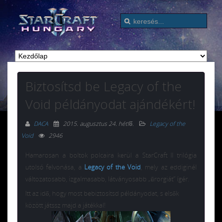
Biztosítsd be Legacy of the
Void példányodat ajándékért!
DACA
2015. augusztus 24. hétfő
.
Legacy of the
Void
2946
Hamarosan a boltok polcaira kerül a StarCraft II trilógia
utolsó felvonása, a
Legacy of the Void
, mely az eddiginél
változatosabb, izgalmasabb, látványosabb „űrorgiát” ígér.
Itt az idő, hogy most bebiztosítsd példányodat, s elsők
között játssz majd a játékkal!