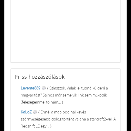
Friss
hozzászólások
Levente889
{ Sziasztok, Valaki el tudná küldeni a
magyarítást? Sajnos már semelyik link sem működik.
(feleségemmel tolnám... }
KaLoZ
{ Ennél a map poolnál kevés
szörnyűségesebb dolog történt valaha a starcraft2-vel. A
Redshift LE egy... }