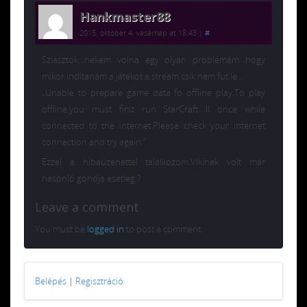
Hankmaster88
2015. október 4. vasárnap at 18:43
|
#
Sziasztok…nekem volna egy olyan problémám hogy
mikor indítanám a játékot a stream csík nem fut le ..
„Unable to prepare game data fo offline play.To play
offline,you must first run StarCraft II once while
connected to the internet.Please check your internet
connection and try again.”
Ezzel a hibaüzenettel találkozom.Vlkinek volt már
hasonló gondja esetleg ?
Leave a comment
You must be
logged in
to post a comment.
Belépés
|
Regisztráció