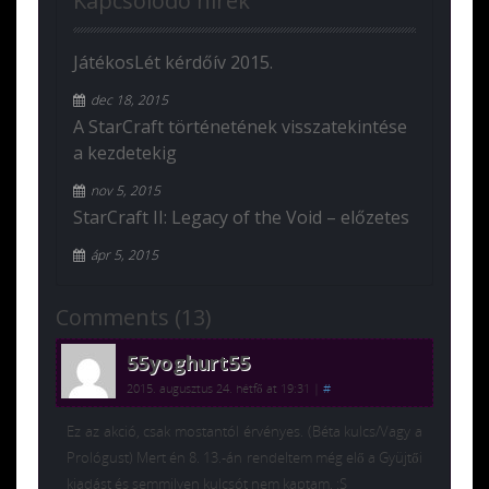
Kapcsolódó hírek
JátékosLét kérdőív 2015.
dec 18, 2015
A StarCraft történetének visszatekintése
a kezdetekig
nov 5, 2015
StarCraft II: Legacy of the Void – előzetes
ápr 5, 2015
Comments (13)
55yoghurt55
2015. augusztus 24. hétfő at 19:31
|
#
Ez az akció, csak mostantól érvényes. (Béta kulcs/Vagy a
Prológust) Mert én 8. 13.-án rendeltem még elő a Gyüjtői
kiadást és semmilyen kulcsót nem kaptam. :S