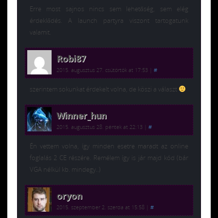
Erre most sajnos nincs sem lehetőség, sem elég
érdeklődés. A launch partyra viszont tartogatunk
valamit.
Robi87
2015. augusztus 27. csütörtök at 17:53
|
#
szerintem sokunkat érdekelt volna, de köszi a választ
Winner_hun
2015. augusztus 28. péntek at 22:13
|
#
Én vettem volna, így minden esetre maradt az online
foglalás 2 CE részére. Remélem így is jár majd kód (bár
VGA nélkül kb. mindegy..)
oryon
2015. szeptember 2. szerda at 15:58
|
#