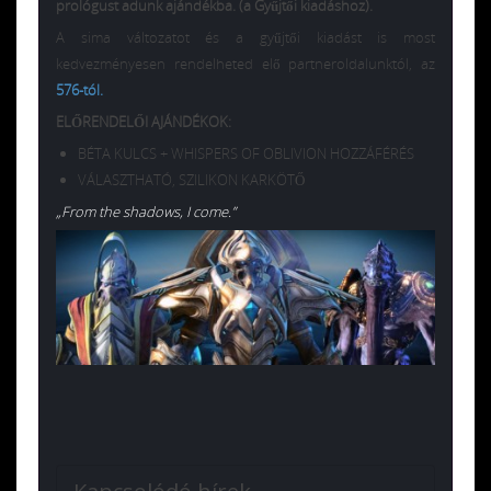
prológust adunk ajándékba. (a Gyűjtői kiadáshoz).
A sima változatot és a gyűjtői kiadást is most
kedvezményesen rendelheted elő partneroldalunktól, az
576-tól.
ELŐRENDELŐI AJÁNDÉKOK:
BÉTA KULCS + WHISPERS OF OBLIVION HOZZÁFÉRÉS
VÁLASZTHATÓ, SZILIKON KARKÖTŐ
„From the shadows, I come.”