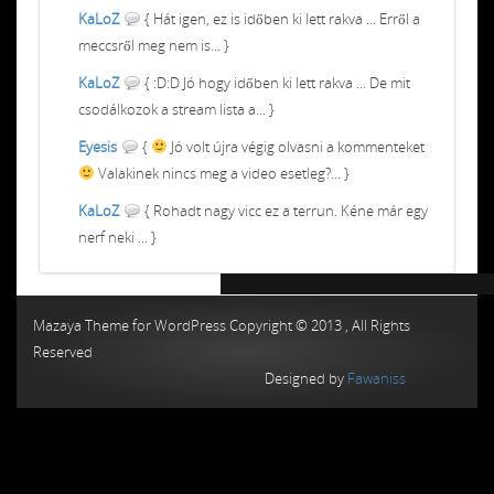
KaLoZ
{ Hát igen, ez is időben ki lett rakva ... Erről a
meccsről meg nem is... }
KaLoZ
{ :D:D Jó hogy időben ki lett rakva ... De mit
csodálkozok a stream lista a... }
Eyesis
{
Jó volt újra végig olvasni a kommenteket
Valakinek nincs meg a video esetleg?... }
KaLoZ
{ Rohadt nagy vicc ez a terrun. Kéne már egy
nerf neki ... }
Chiptuning MMC Autochip
Chiptunin
Mazaya Theme for WordPress Copyright © 2013 , All Rights
Reserved
Designed by
Fawaniss