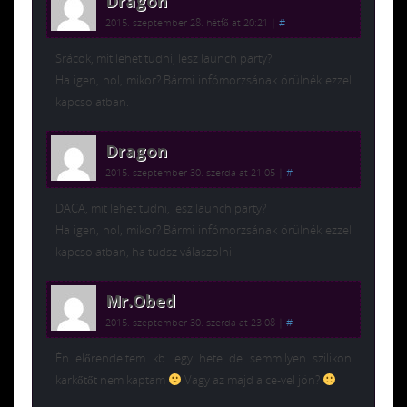
Dragon
2015. szeptember 28. hétfő at 20:21
|
#
Srácok, mit lehet tudni, lesz launch party?
Ha igen, hol, mikor? Bármi infómorzsának örülnék ezzel
kapcsolatban.
Dragon
2015. szeptember 30. szerda at 21:05
|
#
DACA, mit lehet tudni, lesz launch party?
Ha igen, hol, mikor? Bármi infómorzsának örülnék ezzel
kapcsolatban, ha tudsz válaszolni
Mr.Obed
2015. szeptember 30. szerda at 23:08
|
#
Én előrendeltem kb. egy hete de semmilyen szilikon
karkőtőt nem kaptam
Vagy az majd a ce-vel jön?