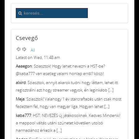
Csevegő
All
Latest on Wed, 11:48 am
Aeaegon
: Sziasztok! Hogy lehet nevezni a HST-be?
@kaba777 van esetleg valami honlap erről? köszi!
alxird
: Sziasztok, annyit akarok tudni hogy láttam, lehet itt
regisztrálni azt hogy streamer vagyok, én leginkább [...]
Meja
: Sziasztok! Valahogy 1 év starcraftezés után csak most
fedeztem fel, hogy van magyar liga. Hogyan lehet [...]
kaba777
: HST: NEVEZÉS új játékosoknak. Kedves Mindenki!
a mappool váltás utáni szünetet követően utolsó
harmadához érkezik a [...]