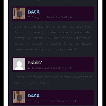
DACA
2015. augusztus 24. hétfő at 19:47
|
#
Úgyis rendben lesz, annyit kell tenned, hogy Sima
Kiadáshoz 2 ezer Ft, CE-hez 5 ezer Ft előrendelési
összeget kell valamelyik 576-ban leadnod. Ezt követően
kapod a kulcsod, s vásárlásnál ez az összeg
természetesen le fog vonódni a végösszegből.
Robi87
2015. augusztus 25. kedd at 16:07
|
#
Daca ne lesz megint ilyen akcios-előrendelős dolog itt az
sc2.hu-n, úgy mint régen?
DACA
2015. augusztus 27. csütörtök at 08:18
|
#