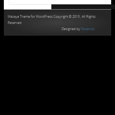
Chiptuning MMC Autochip
Chiptunin
Mazaya Theme for WordPress Copyright © 2013 , All Rights
Reserved
Designed by
Fawaniss