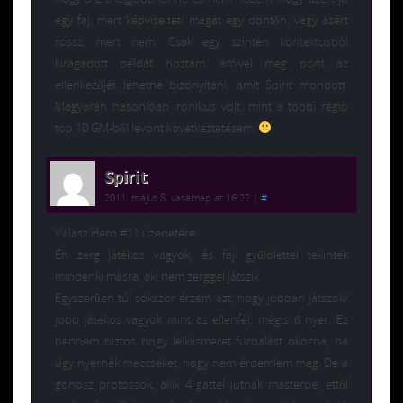
egy faj, mert képviselteti magát egy döntőn, vagy azért
rossz, mert nem. Csak egy szintén kontextusból
kiragadott példát hoztam, amivel meg pont az
ellenkezőjét lehetne bizonyítani, amit Spirit mondott.
Magyarán hasonlóan ironikus volt, mint a többi régió
top 10 GM-ből levont következtetésem.
Spirit
2011. május 8. vasárnap at 16:22
|
#
Válasz Hero #11 üzenetére:
Én zerg játékos vagyok, és faji gyűlölettel tekintek
mindenki másra, aki nem zerggel játszik.
Egyszerűen túl sokszor érzem azt, hogy jobban játszok/
jobb játékos vagyok mint az ellenfél, mégis ő nyer. Ez
bennem biztos hogy lelkiismeret furdalást okozna, ha
úgy nyernék meccseket, hogy nem érdemlem meg. De a
gonosz protossok, akik 4 gattel jutnak masterbe, ettől