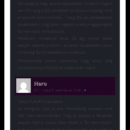
Ne haragudj meg, de a te kijelentésed, miszerint megint
van EGY zerg a GSL döntőben kb akkora hülyeség, mint
amekkorát Spirit mondott… 1 zerg GSL-es szerepléséből
következtetni, hogy talán mégsem a zerg a leggyengébb
faj, nem több, mint abszurd..
Példálozni mindennel lehet. De egy ember játéka
alapján véleményt alkotni, és abból következtetni akkor
is blődség. Ez mindkettőtökre vonatkozik…
Mindazonáltal pozitív számomra, hogy ennyi zerg
sorakozik a top10-top20-as mezőnyben. Hajrá!
Hero
2011. május 8. vasárnap at 15:45
|
#
Válasz Rufa #14 üzenetére:
Ne haragudj, csak az első mondatodig olvastam amit
írtál, mert valószínűsítem, hogy az alapján a félreértés
alapján írtad a hsz-ed többi részét is: Én nem hiszem,
hogy a Z a legjobb lenne és nem hiszem, hogy azért jó