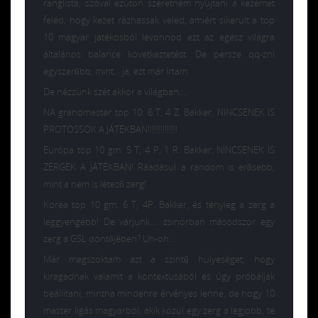
ranglista, szóval ezúton szeretném nyújtani a kezemet
feléd, hogy kezet rázhassak veled, amiért sikerült a top
10 magyar játékosból levonnod ezt az egész világra
általános balance következtetést. De persze qq-zni
egyszerűbb, mint… ja, ezt már írtam.
De nézzünk szét akkor a világban….
NA grandmaster top 10: 6 T, 4 Z. Bakker, NINCSENEK IS
PROTOSSOK A JÁTÉKBAN!!!!!!!!!!!!!!
Európa top 10 gm: 5 T, 4 P, 1 R. Bakker, NINCSENEK IS
ZERGEK A JÁTÉKBAN! Ráadásul a random is erősebb,
mint a nem is létező zerg!
Korea top 10 gm: 6 T, 4P. Bakker, és tényleg a zerg a
leggyengébb! De várjunk…. zsinórban másodszor egy
zerg a GSL döntőjében? Uh-oh…
Már megszoktam azt a szintű hülyeséget, hogy
kiragadnak valamit a kontextusából és úgy próbálják
beállítani, mintha mindenre érvényes lenne, de hogy 10
master ligás magyarból, akik közül egy zerg a legjobb, te