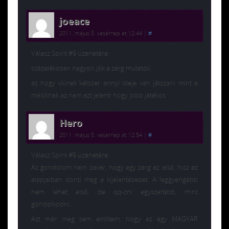
joeace
2011. május 8. vasárnap at 12:44
|
#
Válasz Spirit #9 üzenetére:
százalékosan nagyon jók a zerg mutatók
az hogy vkinek kétszer annyi ideje van játszani mint a
másiknak az nem azt jelenti hogy jobb játékos
Hero
2011. május 8. vasárnap at 12:54
|
#
Válasz Spirit #9 üzenetére:
Az gondolom nem zavar, hogy egy zerg az első, hisz ez
alapjaiban dönti meg a kijelentésedet. A leggyengébb
nem lehet első, de qq-zni egyszerűbb, mint
gondolkodni.
Azt már meg sem említem, hogy ez egy MAGYAR