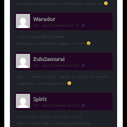
többet lesz időm jtászani és akkor biztos helyem lesz
Warador
2011. május 8. vasárnap at 11:18
|
#
Válasz Madeye #6 üzenetére:
Addigra én is felküzdöm magam, muhaha
ZuluSamurai
2011. május 8. vasárnap at 12:04
|
#
Dejó, 2 heteket inatkiv vagyok és sikerül itt lennem..
meglepett..viszont örülök neki
Spirit
2011. május 8. vasárnap at 12:19
|
#
A top 10-ben 5 terran, 4 protoss, 1 zerg.
Ebből is látszik hogy a zerg a leggyengébb faj.