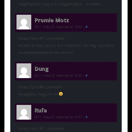
megállapítod, hogy a Z a leggyengébb… priceless.
Promie Motz
2011. május 8. vasárnap at 13:02
|
#
Válasz Hero #11 üzenetére:
ne ítéld el őket, ez jön le a médiából, ott még csúnyább
következtetéseket bírnak levonni.
Dung
2011. május 8. vasárnap at 14:24
|
#
Válasz Spirit #9 üzenetére:
Ne aggódj, megyünk fel
Rufa
2011. május 8. vasárnap at 15:07
|
#
Válasz Hero #11 üzenetére: