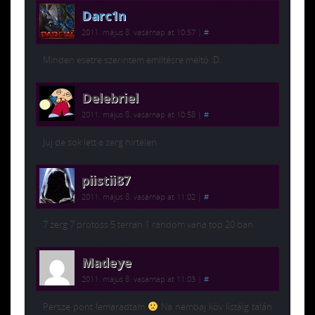
Darc1n
2011. május 8. vasárnap at 10:57
|
#
Minden esetre szerintem említésre méltó :D.
Delebriel
2011. május 8. vasárnap at 10:58
|
#
Juj de sok lett a zerg hirtelen.
piistii87
2011. május 8. vasárnap at 11:02
|
#
7 zerg 7 protoss 5 terran 1 random vana top 20 ban
Madeye
2011. május 8. vasárnap at 11:03
|
#
Persze pont lemaradtam
Na nembaj köv listáig talán