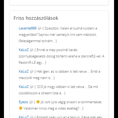
Friss
hozzászólások
Levente889
{ Sziasztok, Valaki el tudná küldeni a
magyarítást? Sajnos már semelyik link sem működik.
(feleségemmel tolnám... }
KaLoZ
{ Ennél a map poolnál kevés
szörnyűségesebb dolog történt valaha a starcraft2-vel. A
Redshift LE egy... }
KaLoZ
{ Hát igen, ez is időben ki lett rakva ... Erről a
meccsről meg nem is... }
KaLoZ
{ :D:D Jó hogy időben ki lett rakva ... De mit
csodálkozok a stream lista a... }
Eyesis
{
Jó volt újra végig olvasni a kommenteket
Valakinek nincs meg a video esetleg?... }
KaLoZ
{ Rohadt nagy vicc ez a terrun. Kéne már egy