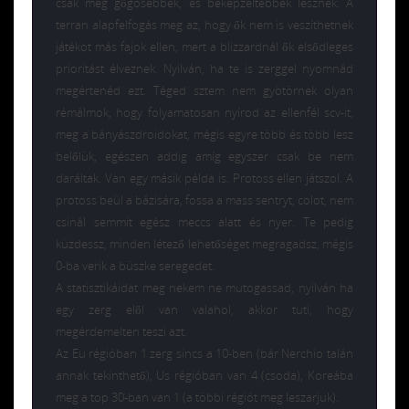
csak még gőgösebbek, és beképzeltebbek lesznek. A
terran alapfelfogás meg az, hogy ők nem is veszíthetnek
játékot más fajok ellen, mert a blizzardnál ők elsődleges
prioritást élveznek. Nyilván, ha te is zerggel nyomnád
megértenéd ezt. Téged sztem nem gyötörnek olyan
rémálmok, hogy folyamatosan nyírod az ellenfél scv-it,
meg a bányászdroidokat, mégis egyre több és több lesz
belőlük, egészen addig amíg egyszer csak be nem
daráltak. Van egy másik példa is. Protoss ellen játszol. A
protoss beül a bázisára, fossa a mass sentryt, colot, nem
csinál semmit egész meccs alatt és nyer. Te pedig
küzdessz, minden létező lehetőséget megragadsz, mégis
0-ba verik a büszke seregedet.
A statisztikáidat meg nekem ne mutogassad, nyilván ha
egy zerg elől van valahol, akkor tuti, hogy
megérdemelten teszi azt.
Az Eu régióban 1 zerg sincs a 10-ben (bár Nerchio talán
annak tekinthető), Us régióban van 4 (csoda), Koreába
meg a top 30-ban van 1 (a többi régiót meg leszarjuk).