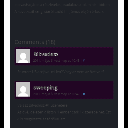
elolvashatjátok a részleteket, csatlakozzatok minél többen.
A következő ranglistáról szóló hír Június elején érkezik.
Comments (18)
Bitvadasz
2011. május 8. vasárnap at 10:45
|
#
Stunterr US accjával mi lett? Vagy az nem az övé volt?
sweeping
2011. május 8. vasárnap at 10:47
|
#
Válasz Bitvadasz #1 üzenetére:
Az övé, de ezen a listán 1 ember csak 1x szerepelhet. Ezt
ő is megértette és törölve lett