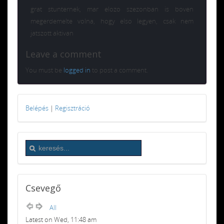
grat stunternek, mar elozo szezonban is boven
megerdemelte volna, hogy elso legyen, csak nem
jatszott aktivan
Leave a comment
You must be
logged in
to post a comment.
Belépés
|
Regisztráció
Csevegő
All
Latest on Wed, 11:48 am