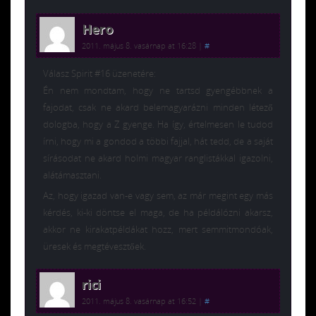
Hero
2011. május 8. vasárnap at 16:28
|
#
Válasz Spirit #16 üzenetére:
Én nem mondtam, hogy ne tartsd gyengébbnek a
fajodat, csak ne akard belemagyarázni minden létező
dologba, hogy a Z gyenge. Ha így, értelmesen le tudod
írni, hogy mi a gondod a többi fajjal, hát tedd, de a saját
sírásodat ne akard holmi magyar ranglistákkal igazolni,
alátámasztani.
Az, hogy igazad van-e vagy sem, az már megint egy más
kérdés, ki-ki döntse el maga, de ha példálózni akarsz,
akkor ne kirakatpéldákat hozz, mert semmitmondóak,
üresek és megtévesztőek.
rici
2011. május 8. vasárnap at 16:52
|
#