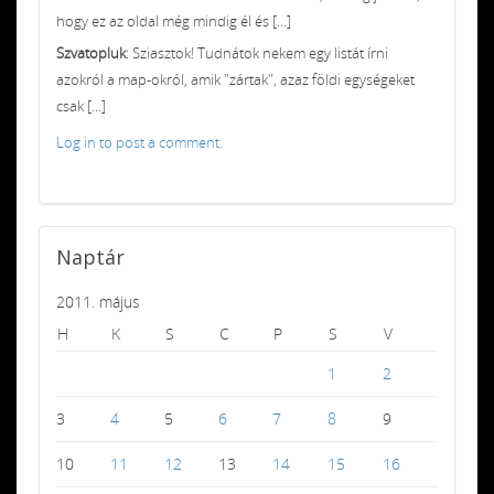
hogy ez az oldal még mindig él és [...]
Szvatopluk
: Sziasztok! Tudnátok nekem egy listát írni
azokról a map-okról, amik "zártak", azaz földi egységeket
csak [...]
Log in to post a comment.
Naptár
2011. május
H
K
S
C
P
S
V
1
2
3
4
5
6
7
8
9
10
11
12
13
14
15
16