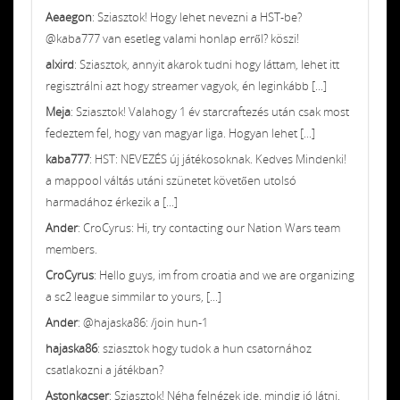
Aeaegon
: Sziasztok! Hogy lehet nevezni a HST-be?
@kaba777 van esetleg valami honlap erről? köszi!
alxird
: Sziasztok, annyit akarok tudni hogy láttam, lehet itt
regisztrálni azt hogy streamer vagyok, én leginkább [...]
Meja
: Sziasztok! Valahogy 1 év starcraftezés után csak most
fedeztem fel, hogy van magyar liga. Hogyan lehet [...]
kaba777
: HST: NEVEZÉS új játékosoknak. Kedves Mindenki!
a mappool váltás utáni szünetet követően utolsó
harmadához érkezik a [...]
Ander
: CroCyrus: Hi, try contacting our Nation Wars team
members.
CroCyrus
: Hello guys, im from croatia and we are organizing
a sc2 league simmilar to yours, [...]
Ander
: @hajaska86: /join hun-1
hajaska86
: sziasztok hogy tudok a hun csatornához
csatlakozni a játékban?
Astonkacser
: Sziasztok! Néha felnézek ide, mindig jó látni,