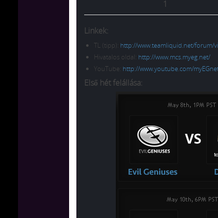
1
Linkek:
TL (tipp):
http://www.teamliquid.net/forum/
Hivatalos oldal:
http://www.mcs.myeg.net/
YouTube:
http://www.youtube.com/myEGne
Első hét felállása: