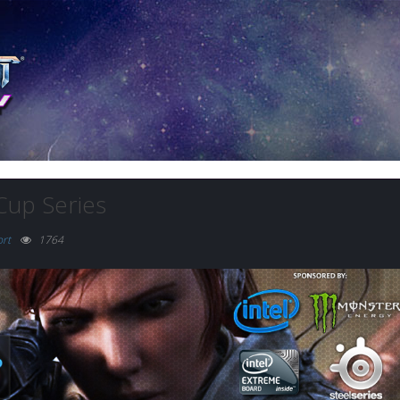
Cup Series
ort
1764