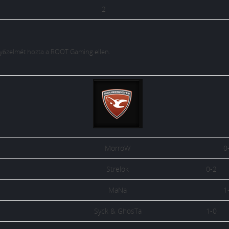
2
győzelmét hozta a ROOT Gaming ellen.
MorroW
0
Strelok
0-2
MaNa
1
Syck & GhosTa
1-0