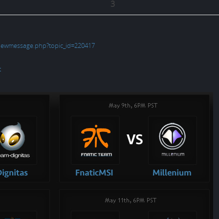
3
viewmessage.php?topic_id=220417
t