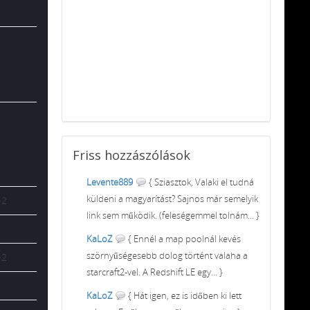
Friss
hozzászólások
Levente889
{ Sziasztok, Valaki el tudná
küldeni a magyarítást? Sajnos már semelyik
-2
link sem működik. (feleségemmel tolnám... }
KaLoZ
{ Ennél a map poolnál kevés
szörnyűségesebb dolog történt valaha a
-2
starcraft2-vel. A Redshift LE egy... }
KaLoZ
{ Hát igen, ez is időben ki lett