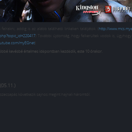
rakni, addig is az alább található linkeken találjátok. (
http://www.mcs.mye
.php?topic_id=220417
) További újdonság, hogy felkerültek vodok is, úgyhogy 
outube.com/myEGnet
)
többé kevésbé értelmes időpontban kezdődik, este 10 órakor.
(05.11.)
szecsapás következik sajnos megint hajnali háromtól.