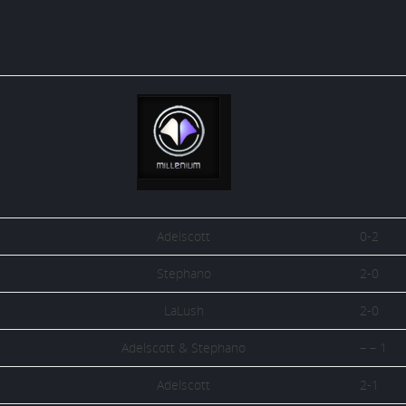
Adelscott
0-2
Stephano
2-0
LaLush
2-0
Adelscott & Stephano
– – 1
Adelscott
2-1