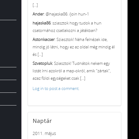
[...]
Ander
: @hajaska86: /join hun-1
hajaska86
: sziasztok hogy tudok a hun
csatornához csatlakozni a játékban?
Astonkacser
: Sziasztok! Néha felnézek ide,
mindig jó látni, hogy ez az oldal még mindig él
és [...]
Szvatopluk
: Sziasztok! Tudnátok nekem egy
listát írni azokról a map-okról, amik "zártak",
azaz földi egységeket csak [...]
Log in to post a comment.
Naptár
2011. május