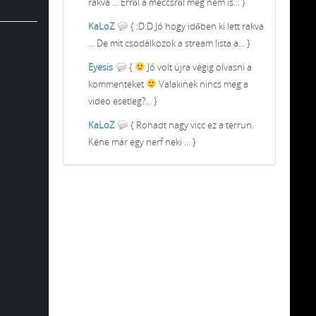
rakva ... Erről a meccsről meg nem is... }
KaLoZ
{ :D:D Jó hogy időben ki lett rakva
... De mit csodálkozok a stream lista a... }
Eyesis
{
Jó volt újra végig olvasni a
kommenteket
Valakinek nincs meg a
video esetleg?... }
KaLoZ
{ Rohadt nagy vicc ez a terrun.
Kéne már egy nerf neki ... }