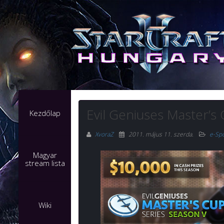
Evil Geniuses Master’s 
Kezdőlap
XvoraZ
2011. május 11. szerda
.
e-Sp
Magyar
stream lista
Wiki