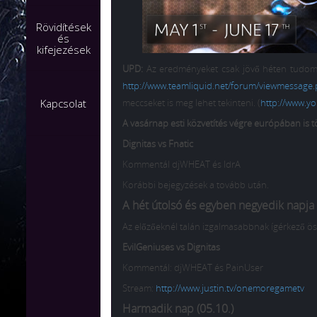
Rövidítések
és
kifejezések
UPD:
Az eredményeket csak jövő héten tudom fel
http://www.teamliquid.net/forum/viewmessage
Kapcsolat
meccseket is meg lehet tekinteni. (
http://www.y
A vasárnap esti közvetítés végre európában is 
Dignitas vs Fnatic
Kommentál djWHEAT és IdrA
Korábbi bejegyzések a tovább után.
A hét útolsó és egyben negyedik napja 
Az előzőeknél talán izgalmasabbnak ígérkező ös
EvilGeniuses vs Dignitas
Kommentál: djWHEAT és PainUser
Stream:
http://www.justin.tv/onemoregametv
Harmadik nap (05.10.)