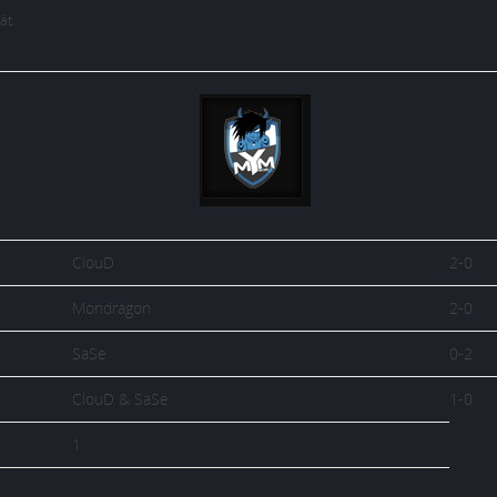
át.
ClouD
2-0
Mondragon
2-0
SaSe
0-2
ClouD & SaSe
1-0
1