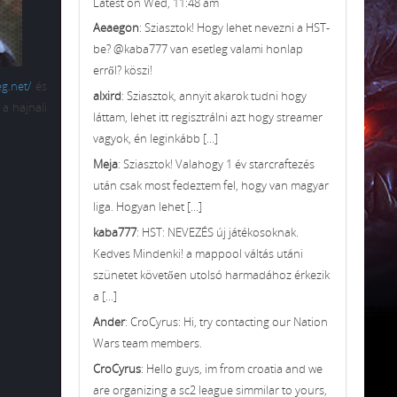
Latest on Wed, 11:48 am
Aeaegon
: Sziasztok! Hogy lehet nevezni a HST-
be? @kaba777 van esetleg valami honlap
erről? köszi!
g.net/
és
alxird
: Sziasztok, annyit akarok tudni hogy
a hajnali
láttam, lehet itt regisztrálni azt hogy streamer
vagyok, én leginkább [...]
Meja
: Sziasztok! Valahogy 1 év starcraftezés
után csak most fedeztem fel, hogy van magyar
liga. Hogyan lehet [...]
kaba777
: HST: NEVEZÉS új játékosoknak.
Kedves Mindenki! a mappool váltás utáni
szünetet követően utolsó harmadához érkezik
a [...]
Ander
: CroCyrus: Hi, try contacting our Nation
Wars team members.
CroCyrus
: Hello guys, im from croatia and we
are organizing a sc2 league simmilar to yours,