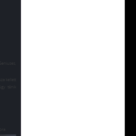
 Geniuses,
za kellett
úgy tűnik
ora.