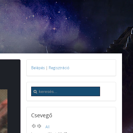
Belépés
|
Regisztráció
Csevegő
All