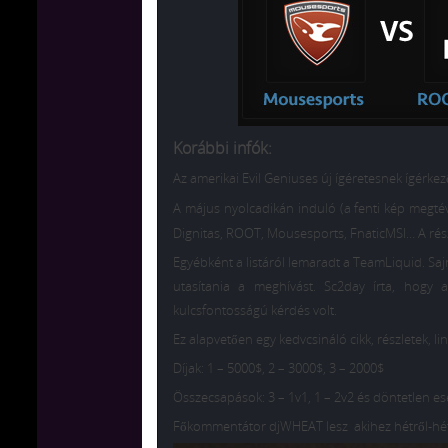
Korábbi infók:
Az amerikai Evil Geniuses új ígéretesnek ígérkező
A május nyolcadikán induló (a fenti kép megtéve
Dignitas, ROOT, Mousesports, FnaticMSI… A részle
Egyébként a listáról lemaradt a TeamLiquid. Sajno
utasítania a meghívást. Sc2day írta, hogy 
kulcsfontosságú kérdés volt.
Ez alapvetően egy kedvcsináló cikk, részletek, lin
Díjak: 1 – 5000$, 2 – 3000$, 3 – 2000$
Összecsapások: 3 – 1v1, 1 – 2v2 és döntetlen e
Főkommentátor djWHEAT lesz akihez hétről-hétr