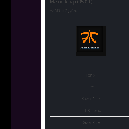
Második nap (05.09.)
Az MSI 3-2 győzött.
Fenix
Sen
KawaiiRice
TT1 & Fenix
KawaiiRice