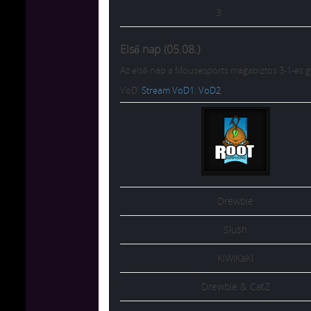
3
Első nap (05.08.)
Az első nap a Mousesports magabiztos 3-1-es 
VoD:
Stream VoD1
;
VoD2
Drewbie
Slush
KiWiKaKi
Drewbie & CatZ