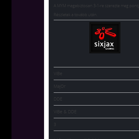
A MYM magabiztosan 3-1-re szerezte meg pontj
Részletek a tovább után.
ViBe
MajOr
DDE
ViBe & DDE
3