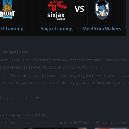
 klánligát hirdet.
sztő lehet) kupa minőségét a résztvevő csapatok biztosítják. Ízelítőnek: Evil
tes felállást és egy-két infót tovább után láthatjátok majd.
s erről csak annyit sikerült kiderítenem, hogy meg lett hívva, de valamiért viss
a TL-nek a szerverekről nem sikerült megegyeznie, a latencia ugyanis 
kek, majd, ha aktuális lesz!
setén még egy 1v1 dönt majd
e új vendégek csatlakoznak, mint iNcontrol ÉSSS IdrA, az EG házi kommentát