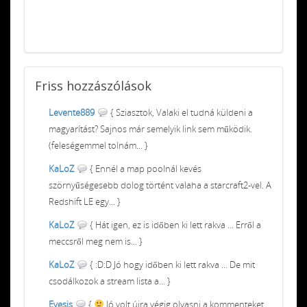
Friss
hozzászólások
Levente889
{ Sziasztok, Valaki el tudná küldeni a
magyarítást? Sajnos már semelyik link sem működik.
(feleségemmel tolnám... }
KaLoZ
{ Ennél a map poolnál kevés
szörnyűségesebb dolog történt valaha a starcraft2-vel. A
Redshift LE egy... }
KaLoZ
{ Hát igen, ez is időben ki lett rakva ... Erről a
meccsről meg nem is... }
KaLoZ
{ :D:D Jó hogy időben ki lett rakva ... De mit
csodálkozok a stream lista a... }
Eyesis
{
Jó volt újra végig olvasni a kommenteket