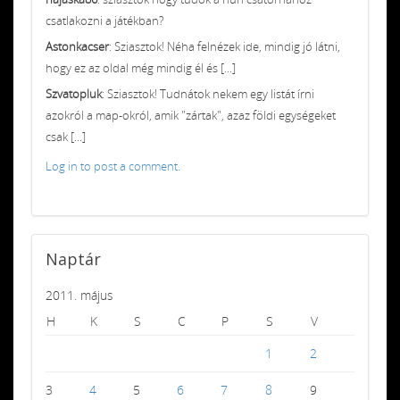
csatlakozni a játékban?
Astonkacser
: Sziasztok! Néha felnézek ide, mindig jó látni,
hogy ez az oldal még mindig él és [...]
Szvatopluk
: Sziasztok! Tudnátok nekem egy listát írni
azokról a map-okról, amik "zártak", azaz földi egységeket
csak [...]
Log in to post a comment.
Naptár
2011. május
H
K
S
C
P
S
V
1
2
3
4
5
6
7
8
9