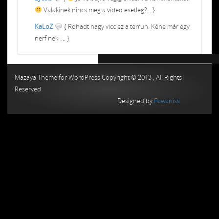
Valakinek nincs meg a video esetleg?... }
KaLoZ
{ Rohadt nagy vicc ez a terrun. Kéne már egy
nerf neki ... }
Chiptuning MMC Autochip
Chiptunin
Mazaya Theme for WordPress Copyright © 2013 , All Rights
Reserved
Designed by
Fawaniss