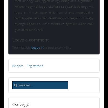
mert az hogy van jegyed az egy dolog arra is gondolni
kellene hogy hol fogod eltölteni az éjszakát és hogy mit
fogsz enni mert ugye kaját nem vihetsz magaddal a
repülő gépen ezért kénytelen vagy ott megvenni. Ha egy
rajongó képes az utcán tölteni az éjszakát akkor csak
gratulálni tudok neki.
Leave a comment
You must be
logged in
to post a comment.
Belépés
|
Regisztráció
Csevegő