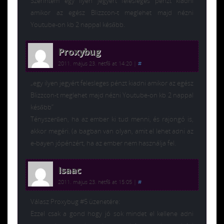
Szerintem egy ilyen jegyért felesleges pénzt kiadni
amikor az egész Blizzcon-t meglehet majd nézni
Youtube-on kb 2 nappal később.
Proxybug
2011. május 23. hétfő at 14:20
|
#
„egy ilyen jegyért felesleges pénzt kiadni amikor az egész
Blizzcon-t meglehet majd nézni Youtube-on kb 2 nappal
később”
Tényszerűen, ha az ember ki tud menni, és rajongó is,
akkor megéri. (a bagban van olyan, amit el lehet adni az
e-bayen jópénzért, ha az ember nem használja fel.
Isaac
2011. május 23. hétfő at 15:05
|
#
Válasz Proxybug #5 üzenetére:
Ezzel csak a gond hogy jó sok mindet el kellene adni