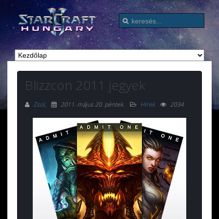
Blizzcon 2011 jegyek
ZsoL
2011. május 20. péntek
.
Hírek
2034