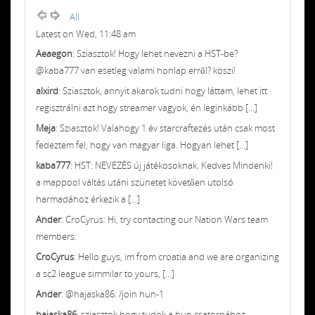
All
Latest on Wed, 11:48 am
Aeaegon
: Sziasztok! Hogy lehet nevezni a HST-be?
@kaba777 van esetleg valami honlap erről? köszi!
alxird
: Sziasztok, annyit akarok tudni hogy láttam, lehet itt
regisztrálni azt hogy streamer vagyok, én leginkább [...]
Meja
: Sziasztok! Valahogy 1 év starcraftezés után csak most
fedeztem fel, hogy van magyar liga. Hogyan lehet [...]
kaba777
: HST: NEVEZÉS új játékosoknak. Kedves Mindenki!
a mappool váltás utáni szünetet követően utolsó
harmadához érkezik a [...]
Ander
: CroCyrus: Hi, try contacting our Nation Wars team
members.
CroCyrus
: Hello guys, im from croatia and we are organizing
a sc2 league simmilar to yours, [...]
Ander
: @hajaska86: /join hun-1
hajaska86
: sziasztok hogy tudok a hun csatornához