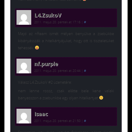
L4.ZsukoV
2011. május 20. péntek at 17:16
|
#
Majd az nfteam ismét mélyen benyúlva a zsebükbe
kibányásszák a hitelkártyájukat, hogy ott is tiszteletüket
tehessék.
nf.purple
2011. május 20. péntek at 20:44
|
#
Válasz L4.ZsukoV #2 üzenetére:
nem lenne rossz, csak előtte bele kene valaki
banyasszon a zsebunkbe egy olyan hitelkartyat
Isaac
2011. május 20. péntek at 21:50
|
#