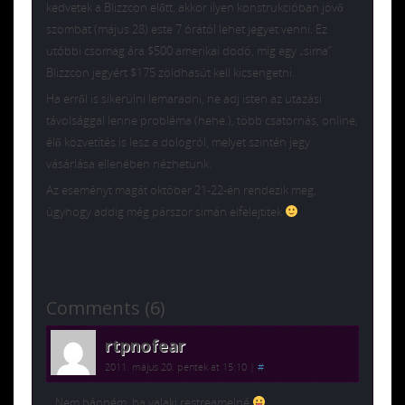
kedvetek a Blizzcon előtt, akkor ilyen konstrukcióban jövő
szombat (május 28) este 7 órától lehet jegyet venni. Ez
utóbbi csomag ára $500 amerikai dodó, míg egy „sima”
Blizzcon jegyért $175 zöldhasút kell kicsengetni.
Ha erről is sikerülni lemaradni, ne adj isten az utazási
távolsággal lenne probléma (hehe.), több csatornás, online,
élő közvetítés is lesz a dologról, melyet szintén jegy
vásárlása ellenében nézhetünk.
Az eseményt magát október 21-22-én rendezik meg,
úgyhogy addig még párszor simán elfelejtitek
Comments (6)
rtpnofear
2011. május 20. péntek at 15:10
|
#
Nem bánném, ha valaki restreamelné