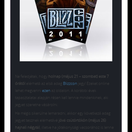
Ne feledjétek, hogy
holnap (május 21 – szombat) este 7
órától
elérhető az első adag
Blizzcon
jegy! Ezeket online
lehet megvenni
ezen
az oldalon. A korábbi évek
tapasztalatai alapján résen kell lennie mindenkinek, aki
jegyet szeretne vásárolni.
Ha mégis sikerülne lemaradni, akkor egy következő adag
jegyet tesznek elérhetővé
jövő csütörtökön (május 26)
hajnali négytől
, illetve ha jótékonysági vacsorához is lenne