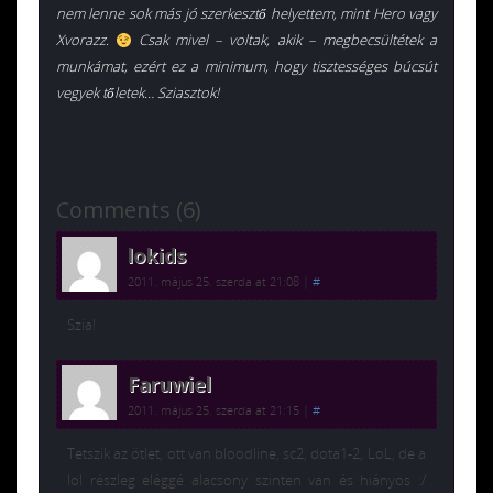
nem lenne sok más jó szerkesztő helyettem, mint Hero vagy
Xvorazz.
Csak mivel – voltak, akik – megbecsültétek a
munkámat, ezért ez a minimum, hogy tisztességes búcsút
vegyek tőletek… Sziasztok!
Comments (6)
lokids
2011. május 25. szerda at 21:08
|
#
Szia!
Faruwiel
2011. május 25. szerda at 21:15
|
#
Tetszik az ötlet, ott van bloodline, sc2, dota1-2, LoL, de a
lol részleg eléggé alacsony szinten van és hiányos :/