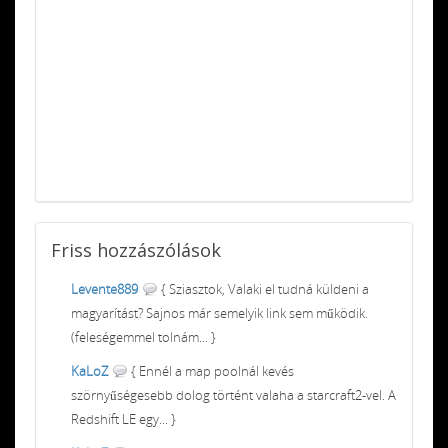
Friss
hozzászólások
Levente889
{ Sziasztok, Valaki el tudná küldeni a
magyarítást? Sajnos már semelyik link sem működik.
(feleségemmel tolnám... }
KaLoZ
{ Ennél a map poolnál kevés
szörnyűségesebb dolog történt valaha a starcraft2-vel. A
Redshift LE egy... }