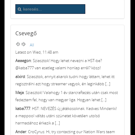
Csevegő
All
Latest on Wed, 11:48 am
Aeaegon
: Sziasztok! Hogy lehet nevezni a HST-be?
@kaba777 van esetleg valami honlap erről? köszi!
alxird
: Sziasztok, annyit akarok tudni hogy láttam, lehet itt
regisztrálni azt hogy streamer vagyok, én leginkább [...]
Meja
: Sziasztok! Valahogy 1 év starcraftezés után csak most
fedeztem fel, hogy van magyar liga. Hogyan lehet [...]
kaba777
: HST: NEVEZÉS új játékosoknak. Kedves Mindenki!
a mappool váltás utáni szünetet követően utolsó
harmadához érkezik a [...]
Ander
: CroCyrus: Hi, try contacting our Nation Wars team