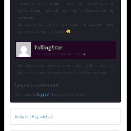
Továbbra sem értem miért kell reklámozni a
konkurenciát, mondjuk ezt még konkurenciának se
nevezném.
BB zsukov és örihari mert aszem te osztottál beta
keyeket és nekem nem adtál
FallingStar
2011. május 27. péntek at 15:17
|
#
Mondjuk csak minden tekintetben jobb ennél az
oldalnál, de nem, én sem nevezném konkurenciának.
Leave a comment
You must be
logged in
to post a comment.
Belépés
|
Regisztráció