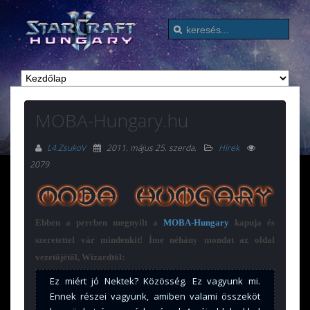
MOBA-Hungary.hu
L4.ZsukoV
2011. május 25. szerda
.
Hírek
2079
Ebben a percben megnyílt a
MOBA-Hungary
kapuja és
szeretettel vár mindenkit! Íme néhány mondat az oldal
vezetőjétől, Wizardtól:
Ez miért jó Nektek? Közösség. Ez vagyunk mi.
Ennek részei vagyunk, amiben valami összeköt