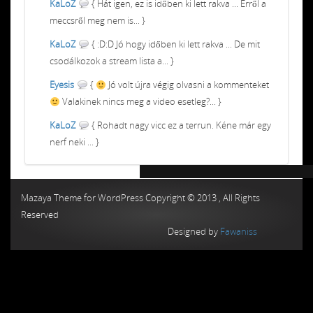
KaLoZ
{ Hát igen, ez is időben ki lett rakva ... Erről a
meccsről meg nem is... }
KaLoZ
{ :D:D Jó hogy időben ki lett rakva ... De mit
csodálkozok a stream lista a... }
Eyesis
{
Jó volt újra végig olvasni a kommenteket
Valakinek nincs meg a video esetleg?... }
KaLoZ
{ Rohadt nagy vicc ez a terrun. Kéne már egy
nerf neki ... }
Chiptuning MMC Autochip
Chiptunin
Mazaya Theme for WordPress Copyright © 2013 , All Rights
Reserved
Designed by
Fawaniss