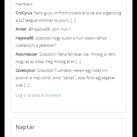
members.
CroCyrus
: Hello guys, im from croatia and we are organizing
a sc2 league simmilar to yours, [...]
Ander
: @hajaska86: /join hun-1
hajaska86
: sziasztok hogy tudok a hun csatornához
csatlakozni a játékban?
Astonkacser
: Sziasztok! Néha felnézek ide, mindig jó látni,
hogy ez az oldal még mindig él és [...]
Szvatopluk
: Sziasztok! Tudnátok nekem egy listát írni
azokról a map-okról, amik "zártak", azaz földi egységeket
csak [...]
Log in to post a comment.
Naptár