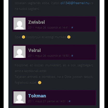
szívesen segítenék ebbe, írjatok
oli1348@freemail.hu
-ra
ha tudok segíteni.
Zwiebel
2011. május 26. csütörtök at 14:41
|
#
Szia!
Köszönjük az eddigi munkád
Velral
2011. május 26. csütörtök at 19:50
|
#
Köszönet az összes munkádért, és a sok segítségért,
amit a kezdőknek adtál.
Teljesen érthető a döntésed, ha a Dota jobban tetszik,
foglalkozz azzal.
Tokman
2011. május 27. péntek at 14:01
|
#