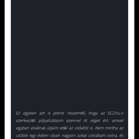
Ez egyben azt is jelenti részemről, hogy az SC2.hu-s
szerkesztői pályafutásom ezennel itt véget ért, amivel
egyben elválnak útjaim ettől az oldaltól is. Nem mintha az
utóbbi egy évben olyan nagyon sokat csináltam volna, és