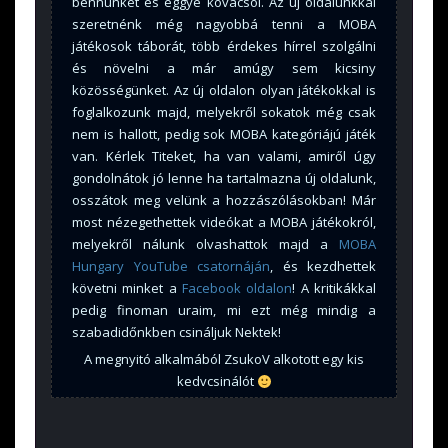
bennünket és eggyé kovácsol. Az új oldalunkkal
szeretnénk még nagyobbá tenni a MOBA
játékosok táborát, több érdekes hírrel szolgálni
és növelni a már amúgy sem kicsiny
közösségünket. Az új oldalon olyan játékokkal is
foglalkozunk majd, melyekről sokatok még csak
nem is hallott, pedig sok MOBA kategóriájú játék
van. Kérlek Titeket, ha van valami, amiről úgy
gondolnátok jó lenne ha tartalmazna új oldalunk,
osszátok meg velünk a hozzászólásokban! Már
most nézegethettek videókat a MOBA játékokról,
melyekről nálunk olvashattok majd a
MOBA
Hungary YouTube csatornáján
, és kezdhettek
követni minket a
Facebook oldalon
! A kritikákkal
pedig finoman uraim, mi ezt még mindig a
szabadidőnkben csináljuk Nektek!
A megnyitó alkalmából ZsukoV alkotott egy kis
kedvcsinálót