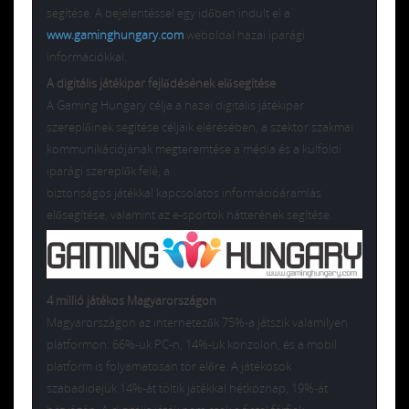
segítése. A bejelentéssel egy időben indult el a
www.gaminghungary.com
weboldal hazai iparági
információkkal.
A digitális játékipar fejlődésének elősegítése
A Gaming Hungary célja a hazai digitális játékipar
szereplőinek segítése céljaik elérésében, a szektor szakmai
kommunikációjának megteremtése a média és a külföldi
iparági szereplők felé, a
biztonságos játékkal kapcsolatos információáramlás
elősegítése, valamint az e-sportok hátterének segítése.
4 millió játékos Magyarországon
Magyarországon az internetezők 75%-a játszik valamilyen
platformon: 66%-uk PC-n, 14%-uk konzolon, és a mobil
platform is folyamatosan tör előre. A játékosok
szabadidejük 14%-át töltik játékkal hétköznap, 19%-át