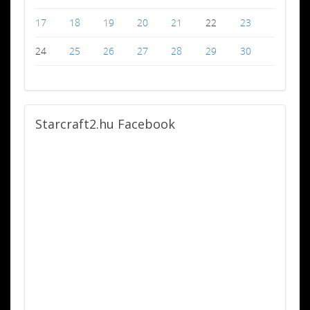
17
18
19
20
21
22
23
24
25
26
27
28
29
30
Starcraft2.hu
Facebook