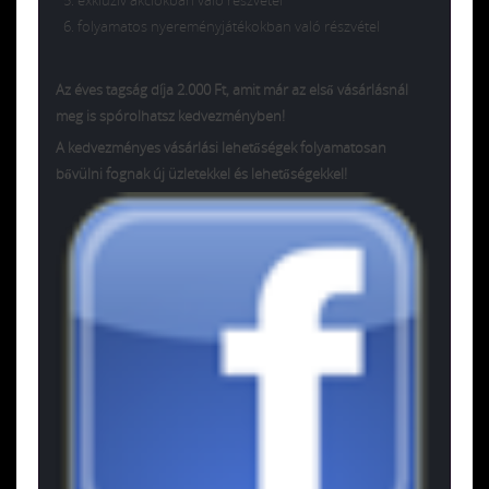
exkluzív akciókban való részvétel
folyamatos nyereményjátékokban való részvétel
Az éves tagság díja 2.000 Ft, amit már az első vásárlásnál
meg is spórolhatsz kedvezményben!
A kedvezményes vásárlási lehetőségek folyamatosan
bővülni fognak új üzletekkel és lehetőségekkel!