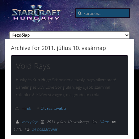
Archive for 2011. július 10. vasárnap
Void Rays
Husky és Kurt Hugo Schneider a tavalyi nagy sikert arató
Baneling és SCV Love Song után, egy újabb számmal
rukkolt elő. Kíváncsi vagyok, mit gondoltok róla
Hírek
Olvass tovább
sweeping
2011. július 10. vasárnap
.
Hírek
1710
24 hozzászólás