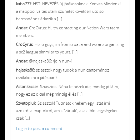
kaba777
: HST: NEVEZÉS új játékosoknak. Kedves Mindenki!
a mappool váltás utáni szünetet követően utolsó
harmadához érkezik a [...]
Ander
: CroCyrus: Hi, try contacting our Nation Wars team
members.
CroCyrus
: Hello guys, im from croatia and we are organizing
a sc2 league simmilar to yours, [...]
Ander
: @hajaska86: /join hun-1
hajaska86
: sziasztok hogy tudok a hun csatornához
csatlakozni a játékban?
Astonkacser
: Sziasztok! Néha felnézek ide, mindig jó látni,
hogy ez az oldal még mindig él és [...]
Szvatopluk
: Sziasztok! Tudnátok nekem egy listát írni
azokról a map-okról, amik "zártak", azaz földi egységeket
csak [...]
Log in to post a comment.