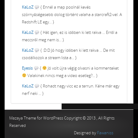
KaLoZ
{ Ennél a map poolnál kevés
szörnyűségesebb dolog történt valaha a starcraft2-vel. A
Redshift LE egy... }
KaLoZ
{ Hát igen, ez is időben ki lett rakva ... Erről a
meccsről meg nem is... }
KaLoZ
{ :D:D Jó hogy időben ki lett rakva ... De mit
csodálkozok a stream lista a... }
Eyesis
{
Jó volt újra végig olvasni a kommenteket
Valakinek nincs meg a video esetleg?... }
KaLoZ
{ Rohadt nagy vicc ez a terrun. Kéne már egy
nerf neki ... }
Chiptuning MMC Autochip
Chiptunin
Mazaya Theme for WordPress Copyright © 2013 , All Rights
Reserved
Designed by
Fawaniss