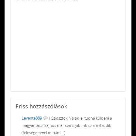
Friss
hozzászólások
Levente889
{ Sziasztok, Valaki el tudná küldeni a
magyarítást? Sajnos már semelyik link sem működik.
(feleségemmel tolnám... }