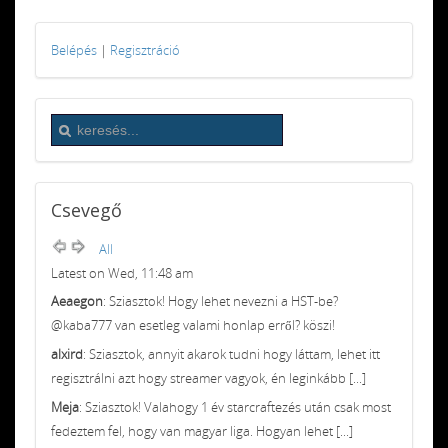
Belépés
|
Regisztráció
Csevegő
All
Latest on Wed, 11:48 am
Aeaegon
: Sziasztok! Hogy lehet nevezni a HST-be?
@kaba777 van esetleg valami honlap erről? köszi!
alxird
: Sziasztok, annyit akarok tudni hogy láttam, lehet itt
regisztrálni azt hogy streamer vagyok, én leginkább [...]
Meja
: Sziasztok! Valahogy 1 év starcraftezés után csak most
fedeztem fel, hogy van magyar liga. Hogyan lehet [...]