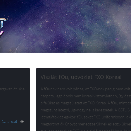
Viszlát fOu, üdvözlet FXO Korea!
rgeket látjuk el
A fOunak nem volt pénze, az FXO-nak pedig nem volt
csapata, legalábbis nem koreai viszonylatban, így ös
a fejüket és megszületett az FXO Korea. A fOu, mint c
megszűnt létezni, úgyhogy ne is keressétek. A GSTL 6.
láthatjátok az egykori fOusokat FXO uniformisban, ak
,
Ismertető
megtarthatják Choyát menedzserüknek és edzőjüknek