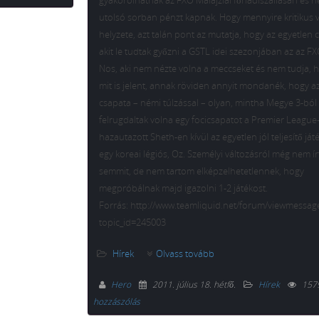
gyakorolhatnak az FXO Malajziai főhadiszállásán és 
utolsó sorban pénzt kapnak. Hogy mennyire kritikus v
helyzete, azt talán pont az mutatja, hogy az egyetlen 
akit le tudtak győzni a GSTL idei szezonjában az az FX
Nos, aki nem nézte volna a meccseket és nem tudja, 
mit is jelent, annak röviden annyit mondanék, hogy a
csapata – némi túlzással – olyan, mintha Megye 3-ból
felrugdaltak volna egy focicsapatot a Premier League
hazautazott Sheth-en kívül az egyetlen jól teljesítő já
egy koreai légiós, Oz. Személyi változásról még nem ír
semmit, de nem tartom elképzelhetetlennek, hogy
megpróbálnak majd igazolni 1-2 játékost.
Forrás: http://www.teamliquid.net/forum/viewmessag
topic_id=245003
Hírek
Olvass tovább
Hero
2011. július 18. hétfő
.
Hírek
157
hozzászólás