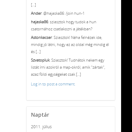
[...]
Ander
: @hajaska86: /join hun-1
hajaska86
: sziasztok hogy tudok a hun
csatornához csatlakozni a játékban?
Astonkacser
: Sziasztok! Néha felnézek ide,
mindig jó látni, hogy ez az oldal még mindig él
és [...]
Szvatopluk
: Sziasztok! Tudnátok nekem egy
listát írni azokról a map-okról, amik "zártak",
azaz földi egységeket csak [...]
Log in to post a comment.
Naptár
2011. július