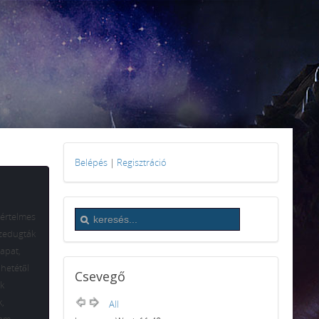
Belépés
|
Regisztráció
 értelmes
szedugták
sapat,
 hetétől
Csevegő
ik
,
All