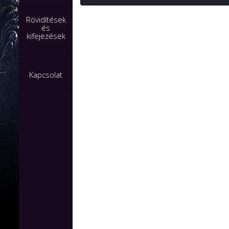
Rövidítések
és
kifejezések
Kapcsolat