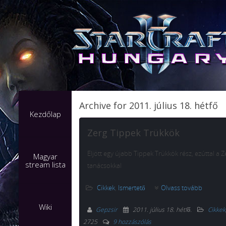
Archive for 2011. július 18. hétfő
Kezdőlap
Zerg Tippek Trükkök
Eljött egy újabb Tippek Trükkök rész, ezúttal a Ze
Magyar
stream lista
tanácsokkal
Cikkek
,
Ismertető
Olvass tovább
Wiki
Gepzsir
2011. július 18. hétfő
.
Cikkek
2725
9 hozzászólás