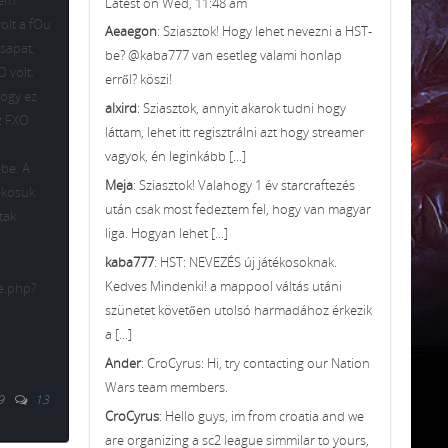
nem
Latest on Wed, 11:48 am
olt a fOu
Aeaegon
: Sziasztok! Hogy lehet nevezni a HST-
csapat,
be? @kaba777 van esetleg valami honlap
O volt.
erről? köszi!
hogy ez
alxird
: Sziasztok, annyit akarok tudni hogy
z FXO
láttam, lehet itt regisztrálni azt hogy streamer
vagyok, én leginkább [...]
-be. A
Meja
: Sziasztok! Valahogy 1 év starcraftezés
tékosuk
után csak most fedeztem fel, hogy van magyar
tak
liga. Hogyan lehet [...]
kaba777
: HST: NEVEZÉS új játékosoknak.
Kedves Mindenki! a mappool váltás utáni
e.php?
szünetet követően utolsó harmadához érkezik
a [...]
Ander
: CroCyrus: Hi, try contacting our Nation
Wars team members.
9
13
CroCyrus
: Hello guys, im from croatia and we
are organizing a sc2 league simmilar to yours,