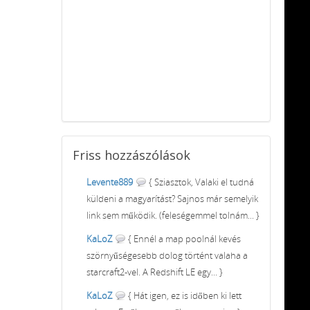
Friss
hozzászólások
Levente889
{ Sziasztok, Valaki el tudná
küldeni a magyarítást? Sajnos már semelyik
link sem működik. (feleségemmel tolnám... }
KaLoZ
{ Ennél a map poolnál kevés
szörnyűségesebb dolog történt valaha a
starcraft2-vel. A Redshift LE egy... }
KaLoZ
{ Hát igen, ez is időben ki lett