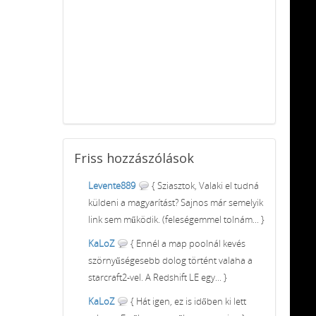
Friss
hozzászólások
Levente889
{ Sziasztok, Valaki el tudná
küldeni a magyarítást? Sajnos már semelyik
link sem működik. (feleségemmel tolnám... }
KaLoZ
{ Ennél a map poolnál kevés
szörnyűségesebb dolog történt valaha a
starcraft2-vel. A Redshift LE egy... }
KaLoZ
{ Hát igen, ez is időben ki lett