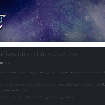
ókásabb chat beszélgetései
1353
el ezen a héten már volt egy sweeping tollából, ezért úgy gondolom, most ez i
bb chat beszélgetéseit gyűjtötték össze ebben a videóban. A főszerepben
TL
or, Naniwa és Morrow.
ris indulni fog a videó. Az idő nagy kincs, vagy mifene.