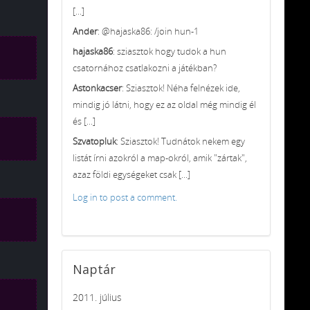
[...]
Ander
: @hajaska86: /join hun-1
hajaska86
: sziasztok hogy tudok a hun
csatornához csatlakozni a játékban?
Astonkacser
: Sziasztok! Néha felnézek ide,
mindig jó látni, hogy ez az oldal még mindig él
és [...]
Szvatopluk
: Sziasztok! Tudnátok nekem egy
listát írni azokról a map-okról, amik "zártak",
azaz földi egységeket csak [...]
Log in to post a comment.
Naptár
2011. július