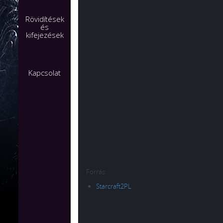
Rövidítések
és
kifejezések
Kapcsolat
Forrás:
Starcraft2PL