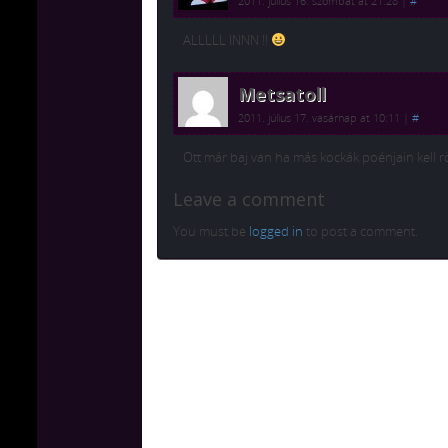
2011. július 16. szombat at 21:28
|
#
ALLLLL INNN !!
Metsatoll
2011. július 17. vasárnap at 10:11
|
#
Ott már baj van ha más kockák poénjain kell 
Leave a comment
You must be
logged in
to post a comment.