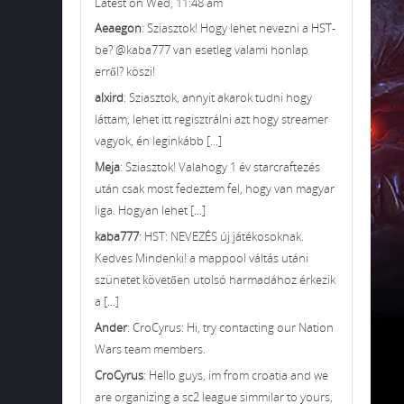
Latest on Wed, 11:48 am
Aeaegon
: Sziasztok! Hogy lehet nevezni a HST-
be? @kaba777 van esetleg valami honlap
erről? köszi!
alxird
: Sziasztok, annyit akarok tudni hogy
láttam, lehet itt regisztrálni azt hogy streamer
vagyok, én leginkább [...]
Meja
: Sziasztok! Valahogy 1 év starcraftezés
után csak most fedeztem fel, hogy van magyar
liga. Hogyan lehet [...]
kaba777
: HST: NEVEZÉS új játékosoknak.
Kedves Mindenki! a mappool váltás utáni
szünetet követően utolsó harmadához érkezik
a [...]
Ander
: CroCyrus: Hi, try contacting our Nation
Wars team members.
CroCyrus
: Hello guys, im from croatia and we
are organizing a sc2 league simmilar to yours,