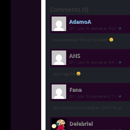
Comments (5)
AdamoA
2011. július 16. szombat at 18:22
|
#
Nox-é abszolút 10-s az 5-s skálán
ANS
2011. július 16. szombat at 18:51
|
#
jaja a legjobb
Fana
2011. július 16. szombat at 21:11
|
#
Mit mondd a toss a zergnek :DAS:D:SA (y)
Delebriel