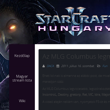
Az MLG Columbus legm
Kezdőlap
DACA
2011. július 16. szombat
.
Fun
Eheti lol-nak is elmenne az alábbi post, de miv
Magyar
stream lista
maradjon szűz.
Az MLG Columbus legviccesebb, legszórakoztató
IncontroL, Destiny, gretorp, Ret, MC, Idra, Maj
Wiki
A videó elején reklám van, nyomjatok F5-öt és má