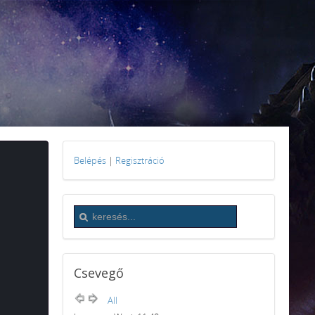
Belépés
|
Regisztráció
Csevegő
All