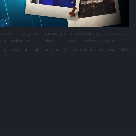
tational lesz, ingyenes HD stream, profi játékosokkal, nagy nyereménnyel, emi
rd napvilágra hozta a játékosok teljes listáját, emellett a map poolt is.
ge nyílik a legjobbaknak kijutni az idei BlizzConra, ahol szintén megmérkőznek