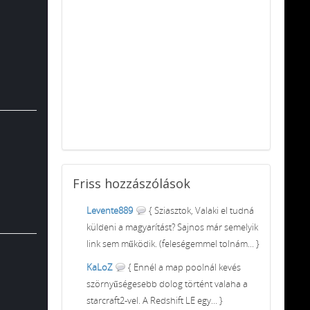
Friss
hozzászólások
Levente889
{ Sziasztok, Valaki el tudná
küldeni a magyarítást? Sajnos már semelyik
link sem működik. (feleségemmel tolnám... }
KaLoZ
{ Ennél a map poolnál kevés
szörnyűségesebb dolog történt valaha a
starcraft2-vel. A Redshift LE egy... }