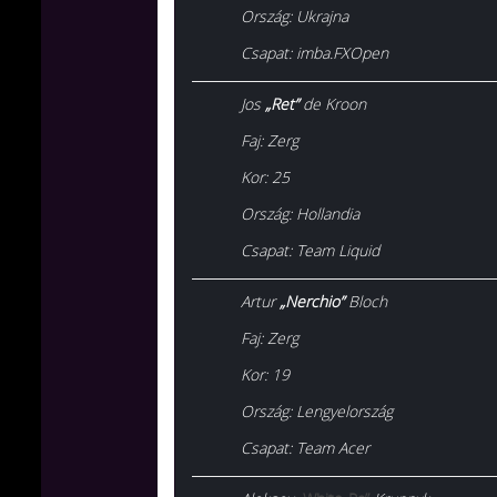
Ország
: Ukrajna
Csapat
: imba.FXOpen
Jos
„Ret
”
de Kroon
Faj
: Zerg
Kor
: 25
Ország:
Hollandia
Csapat
: Team Liquid
Artur
„Nerchio”
Bloch
Faj
: Zerg
Kor
: 19
Ország
: Lengyelország
Csapat
: Team Acer