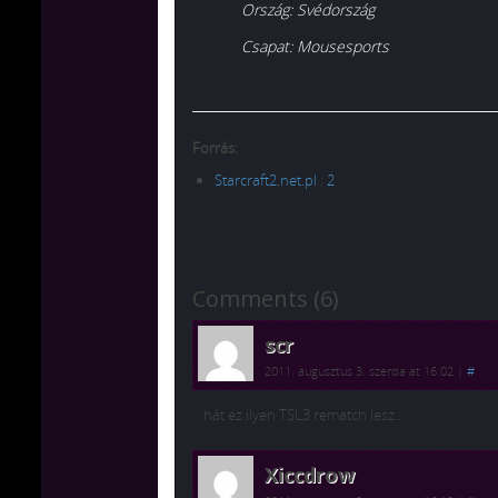
Ország
: Svédország
Csapat
: Mousesports
Forrás:
Starcraft2.net.pl
;
2
Comments (6)
scr
2011. augusztus 3. szerda at 16:02
|
#
hát ez ilyen TSL3 rematch lesz..
Xiccdrow