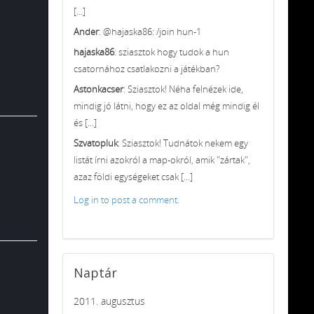
[...]
Ander
: @hajaska86: /join hun-1
hajaska86
: sziasztok hogy tudok a hun
csatornához csatlakozni a játékban?
Astonkacser
: Sziasztok! Néha felnézek ide,
mindig jó látni, hogy ez az oldal még mindig él
és [...]
Szvatopluk
: Sziasztok! Tudnátok nekem egy
listát írni azokról a map-okról, amik "zártak",
azaz földi egységeket csak [...]
Log in to post a comment.
Naptár
2011. augusztus