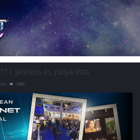
011 játékos és pálya lista
port
1382