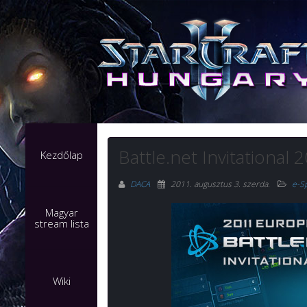
Battle.net Invitational 2
Kezdőlap
DACA
2011. augusztus 3. szerda
.
e-S
Magyar
stream lista
Wiki