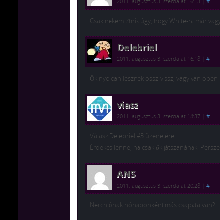
2011. augusztus 3. szerda at 16:13
|
#
Csak nekem tűnik úgy, hogy White-ra már vagy
Delebriel
2011. augusztus 3. szerda at 16:18
|
#
Ők nyolcan lesznek össz-vissz, vagy van open 
viasz
2011. augusztus 3. szerda at 18:37
|
#
Válasz Delebriel #3 üzenetére:
Érdekes lenne, ha csak ők játszanának. Persze
ANS
2011. augusztus 3. szerda at 20:28
|
#
Nerchiónak hónaponként más csapata van?