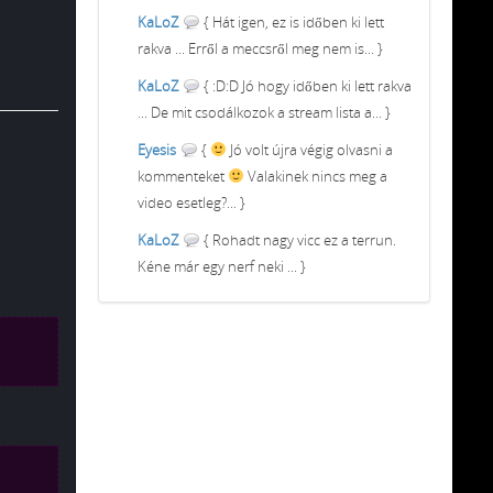
KaLoZ
{ Hát igen, ez is időben ki lett
rakva ... Erről a meccsről meg nem is... }
KaLoZ
{ :D:D Jó hogy időben ki lett rakva
... De mit csodálkozok a stream lista a... }
Eyesis
{
Jó volt újra végig olvasni a
kommenteket
Valakinek nincs meg a
video esetleg?... }
KaLoZ
{ Rohadt nagy vicc ez a terrun.
Kéne már egy nerf neki ... }