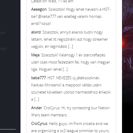
Latest on Wed, 11:48 am
Aeaegon
: Sziasztok! Hogy lehet nevezni a HST-
be? @kaba777 van esetleg valami honlap
erről? köszi!
alxird
: Sziasztok, annyit akarok tudni hogy
att
láttam, lehet itt regisztrálni azt hogy streamer
vagyok, én leginkább [...]
 majd
Meja
: Sziasztok! Valahogy 1 év starcraftezés
után csak most fedeztem fel, hogy van magyar
liga. Hogyan lehet [...]
kaba777
: HST: NEVEZÉS új játékosoknak.
Kedves Mindenki! a mappool váltás utáni
szünetet követően utolsó harmadához érkezik
a [...]
Ander
: CroCyrus: Hi, try contacting our Nation
Wars team members.
CroCyrus
: Hello guys, im from croatia and we
are organizing a sc2 league simmilar to yours,