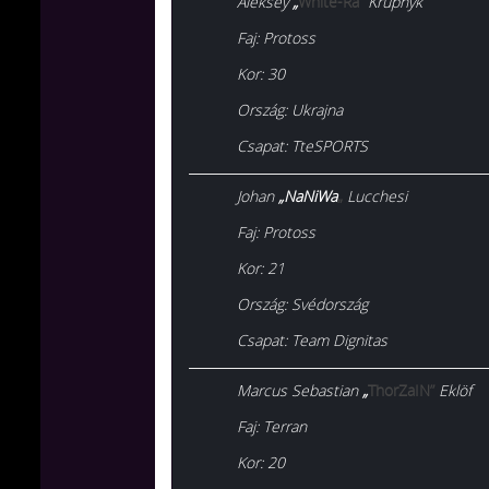
Aleksey
„
White-Ra”
Krupnyk
Faj
: Protoss
Kor
: 30
Ország
: Ukrajna
Csapat
: TteSPORTS
Johan
„NaNiWa
„
Lucchesi
Faj
: Protoss
Kor
: 21
Ország
: Svédország
Csapat
: Team Dignitas
Marcus Sebastian
„
ThorZaIN”
Eklöf
Faj
: Terran
Kor
: 20