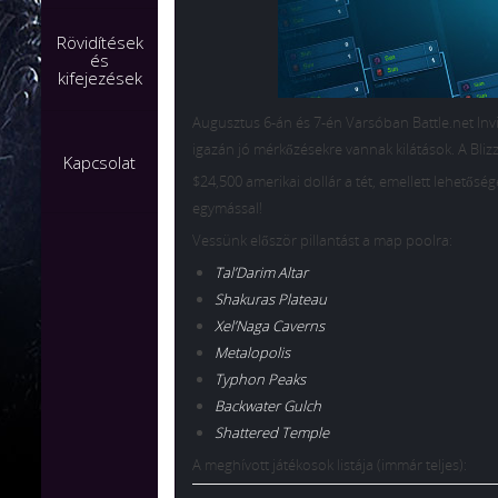
Rövidítések
és
kifejezések
Augusztus 6-án és 7-én Varsóban Battle.net Invi
igazán jó mérkőzésekre vannak kilátások. A Blizza
Kapcsolat
$24,500 amerikai dollár a tét, emellett lehetősé
egymással!
Vessünk először pillantást a map poolra:
Tal’Darim Altar
Shakuras Plateau
Xel’Naga Caverns
Metalopolis
Typhon Peaks
Backwater Gulch
Shattered Temple
A meghívott játékosok listája (immár teljes):