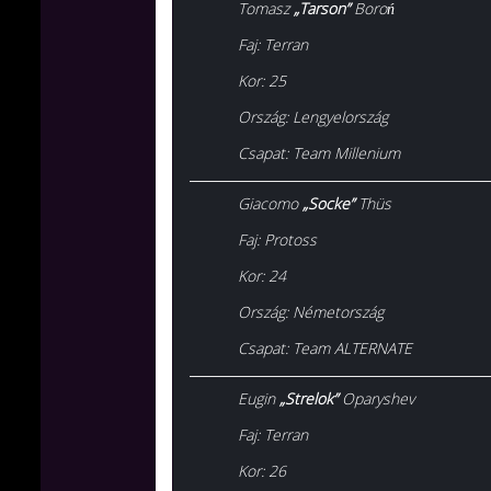
Tomasz
„Tarson”
Boroń
Faj: Terran
Kor: 25
Ország: Lengyelország
Csapat: Team Millenium
Giacomo
„Socke”
Thüs
Faj
: Protoss
Kor
: 24
Ország
: Németország
Csapat
: Team ALTERNATE
Eugin
„Strelok”
Oparyshev
Faj
: Terran
Kor
: 26