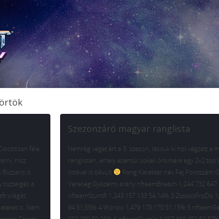
törtök
Szezonzáró magyar ranglista
iocotisan féle
Nemrég véget ért a 3. szezon, lássuk ki hol végzett a 
árni, hisz
ranglistán, amely ezentúl sokak örömére egy 2v2 top
 Blizzard is
listával is bővült
Rang Karakter név Faj Pontszám 
 tisztelgés a
Vereség Győzelmi arány nfteamBreach 1,244 732 647
ft világát,
nfteamStuntR 1,243 157 133 54,14% 3 ZsakosFroDo 1
eteket is. Nem
94 51,55% 4 Wordix 1,479 178 170 51,15% 5 nfteamG