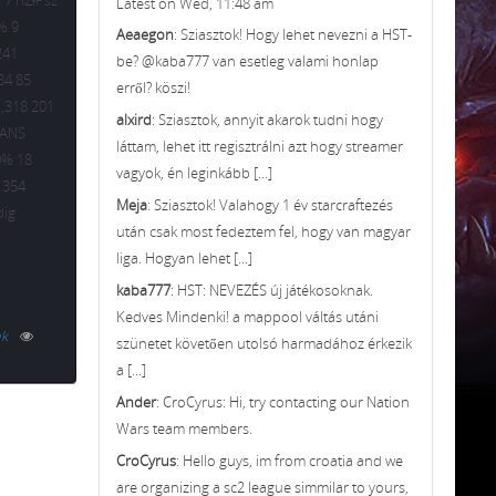
 7 nZǂPsz
Latest on Wed, 11:48 am
% 9
Aeaegon
: Sziasztok! Hogy lehet nevezni a HST-
241
be? @kaba777 van esetleg valami honlap
84 85
erről? köszi!
1,318 201
alxird
: Sziasztok, annyit akarok tudni hogy
ǂANS
láttam, lehet itt regisztrálni azt hogy streamer
0% 18
vagyok, én leginkább [...]
 354
Meja
: Sziasztok! Valahogy 1 év starcraftezés
dig
után csak most fedeztem fel, hogy van magyar
liga. Hogyan lehet [...]
kaba777
: HST: NEVEZÉS új játékosoknak.
Kedves Mindenki! a mappool váltás utáni
ek
szünetet követően utolsó harmadához érkezik
a [...]
Ander
: CroCyrus: Hi, try contacting our Nation
Wars team members.
CroCyrus
: Hello guys, im from croatia and we
are organizing a sc2 league simmilar to yours,