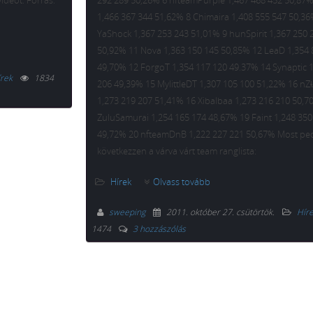
ideót: Forrás:
292 289 50,26% 6 nfteamPurple 1,467 468 452 50,87%
1,466 367 344 51,62% 8 Chimaira 1,408 555 547 50,36
YaShock 1,367 253 243 51,01% 9 hunSpirit 1,367 250 
50,92% 11 Nova 1,363 150 145 50,85% 12 LeaD 1,354 
49,70% 12 ForgoT 1,354 117 120 49.37% 14 Synaptic 
rek
1834
206 49,39% 15 MylittleDT 1,307 105 100 51,22% 16 nZ
1,273 219 207 51,41% 16 Xibalbaa 1,273 216 210 50,7
ZuluSamurai 1,254 165 174 48,67% 19 Faint 1,248 350
49,72% 20 nfteamDnB 1,222 227 221 50,67% Most pe
következzen a várva várt team ranglista:
Hírek
Olvass tovább
sweeping
2011. október 27. csütörtök
.
Hír
1474
3 hozzászólás