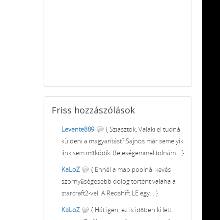
Friss
hozzászólások
Levente889
{ Sziasztok, Valaki el tudná
küldeni a magyarítást? Sajnos már semelyik
link sem működik. (feleségemmel tolnám... }
KaLoZ
{ Ennél a map poolnál kevés
szörnyűségesebb dolog történt valaha a
starcraft2-vel. A Redshift LE egy... }
KaLoZ
{ Hát igen, ez is időben ki lett