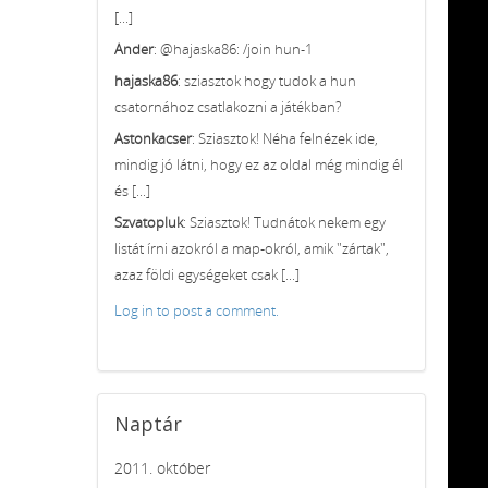
[...]
Ander
: @hajaska86: /join hun-1
hajaska86
: sziasztok hogy tudok a hun
csatornához csatlakozni a játékban?
Astonkacser
: Sziasztok! Néha felnézek ide,
mindig jó látni, hogy ez az oldal még mindig él
és [...]
Szvatopluk
: Sziasztok! Tudnátok nekem egy
listát írni azokról a map-okról, amik "zártak",
azaz földi egységeket csak [...]
Log in to post a comment.
Naptár
2011. október