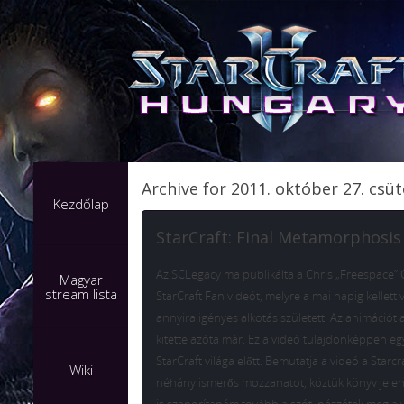
Archive for 2011. október 27. csü
Kezdőlap
StarCraft: Final Metamorphosis
Az SCLegacy ma publikálta a Chris „Freespace” C
Magyar
stream lista
StarCraft Fan videót, melyre a mai napig kellett v
annyira igényes alkotás született. Az animációt a
kitette azóta már. Ez a videó tulajdonképpen egy
StarCraft világa előtt. Bemutatja a videó a Starcra
Wiki
néhány ismerős mozzanatot, köztük könyv jelen