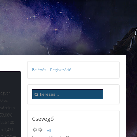
Belépés
|
Regisztráció
magyar
10-es
Győzelem
 53,08%
Csevegő
,526 100
eo 1,471
All