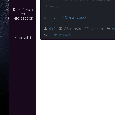
is szaporítanám tovább a szót, nézzétek meg a v
SCLegacy
Rövidítések
és
Hírek
Olvass tovább
kifejezések
DACA
2011. október 27. csütörtök
.
Hí
28 hozzászólás
Kapcsolat