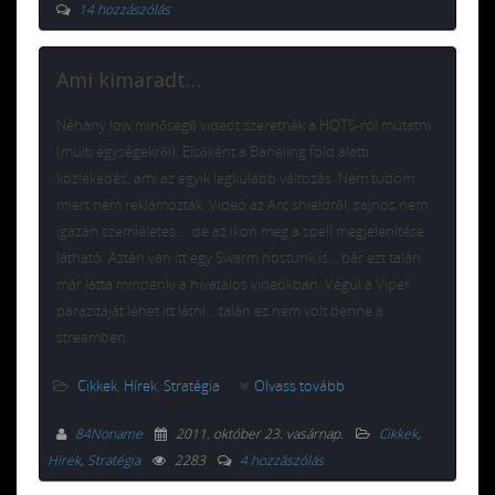
14 hozzászólás
Ami kimaradt…
Néhány low minőségű videót szeretnék a HOTS-ról mutatni
(multi egységekről). Elsőként a Baneling föld alatti
közlekedés, ami az egyik legkúlabb változás. Nem tudom
miért nem reklámozták. Videó az Arc shieldről, sajnos nem
igazán szemléletes… de az ikon meg a spell megjelenítése
látható. Aztán van itt egy Swarm hostunk is… bár ezt talán
már látta mindenki a hivatalos videókban. Végül a Viper
parazitáját lehet itt látni… talán ez nem volt benne a
streamben.
Cikkek
,
Hírek
,
Stratégia
Olvass tovább
84Noname
2011. október 23. vasárnap
.
Cikkek
,
Hírek
,
Stratégia
2283
4 hozzászólás