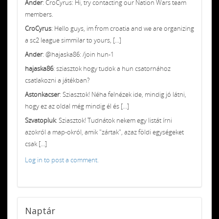
Ander
: CroCyrus: Hi, try contacting our Nation Wars team
members.
CroCyrus
: Hello guys, im from croatia and we are organizing
a sc2 league simmilar to yours, [...]
Ander
: @hajaska86: /join hun-1
hajaska86
: sziasztok hogy tudok a hun csatornához
csatlakozni a játékban?
Astonkacser
: Sziasztok! Néha felnézek ide, mindig jó látni,
hogy ez az oldal még mindig él és [...]
Szvatopluk
: Sziasztok! Tudnátok nekem egy listát írni
azokról a map-okról, amik "zártak", azaz földi egységeket
csak [...]
Log in to post a comment.
Naptár