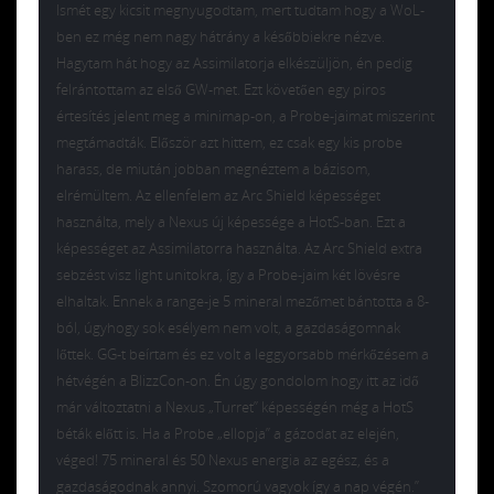
Ismét egy kicsit megnyugodtam, mert tudtam hogy a WoL-
ben ez még nem nagy hátrány a későbbiekre nézve.
Hagytam hát hogy az Assimilatorja elkészüljön, én pedig
felrántottam az első GW-met. Ezt követően egy piros
értesítés jelent meg a minimap-on, a Probe-jaimat miszerint
megtámadták. Először azt hittem, ez csak egy kis probe
harass, de miután jobban megnéztem a bázisom,
elrémültem. Az ellenfelem az Arc Shield képességet
használta, mely a Nexus új képessége a HotS-ban. Ezt a
képességet az Assimilatorra használta. Az Arc Shield extra
sebzést visz light unitokra, így a Probe-jaim két lövésre
elhaltak. Ennek a range-je 5 mineral mezőmet bántotta a 8-
ból, úgyhogy sok esélyem nem volt, a gazdaságomnak
lőttek. GG-t beírtam és ez volt a leggyorsabb mérkőzésem a
hétvégén a BlizzCon-on. Én úgy gondolom hogy itt az idő
már változtatni a Nexus „Turret” képességén még a HotS
béták előtt is. Ha a Probe „ellopja” a gázodat az elején,
véged! 75 mineral és 50 Nexus energia az egész, és a
gazdaságodnak annyi. Szomorú vagyok így a nap végén.”