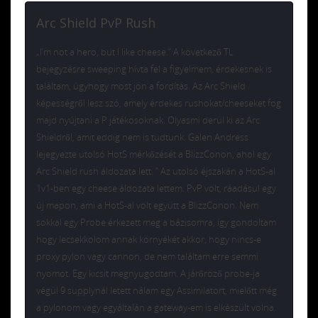
Arc Shield PvP Rush
„I’m not a hero, but I like cheese.” A következő TL
bejegyzésre sweeping hívta fel a figyelmem, érdekesnek is
találtam, úgyhogy most jön a fordítás. Az Arc Shield
képességről lesz szó, amely érdekes rushokat/cheeseket fog
majd nyújtani a P játékosoknak. Olyasmi derül ki az Arc
Shieldről, amit eddig nem is tudtunk. Galen Andress
lejegyezte utolsó HotS mérkőzését a BlizzConon, ahol egy
Arc Shield rush áldozata lett: ” Az utolsó éjszakán a HotS-al
1v1-ben egy cheese áldozata lettem. PvP volt, ráadásul egy
új mapon, ami a HotS-al volt együtt a BlizzConon. Nem
sokkal egy Probe érkezett meg a bázisomra, így gondoltam
hogy lecsekkolom annak környékét akkor, hogy nincs-e
proxy pylon vagy cannon, de nem találtam erre semmi
nyomot. Egy kicsit megnyugodtam. A járőröző probe-ja
végül 9 supplynál letett nálam egy Assimilatort, mielőtt még
a pylonom vagy egyáltalán a gateway-em is elkészült volna.