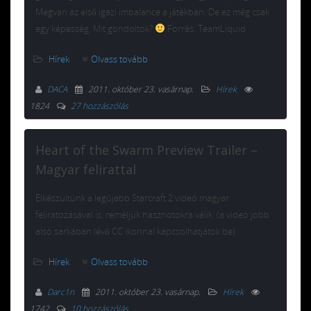
Megvan az első igazi imbalance a játékban. De ez még csak
egy képesség. Mit gondoltok?
Forrás: TeamLiquid
Hírek
Olvass tovább
DACA
2011. október 23. vasárnap
.
Hírek
1824
27 hozzászólás
Heart of the Swarm Preview Trailer –
Magyar felirattal
Elkészültünk a legújabb Starcraft 2 videó magyar
feliratozásával is, reméljük hasznotokra válik. (a videó jobb
alsó sarkában lévő CC ikonnal kapcsolhatjátok be)
Hírek
Olvass tovább
Darc1n
2011. október 23. vasárnap
.
Hírek
1742
10 hozzászólás