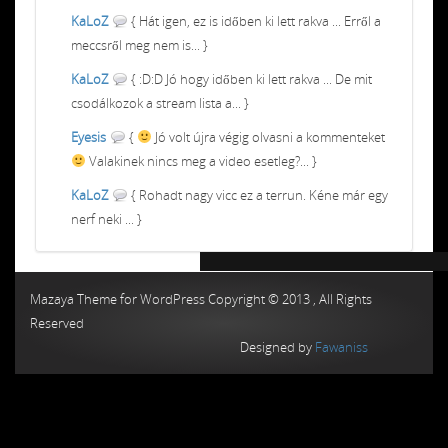
KaLoZ
{ Hát igen, ez is időben ki lett rakva ... Erről a
meccsről meg nem is... }
KaLoZ
{ :D:D Jó hogy időben ki lett rakva ... De mit
csodálkozok a stream lista a... }
Eyesis
{
Jó volt újra végig olvasni a kommenteket
Valakinek nincs meg a video esetleg?... }
KaLoZ
{ Rohadt nagy vicc ez a terrun. Kéne már egy
nerf neki ... }
Chiptuning MMC Autochip
Chiptunin
Mazaya Theme for WordPress Copyright © 2013 , All Rights
Reserved
Designed by
Fawaniss