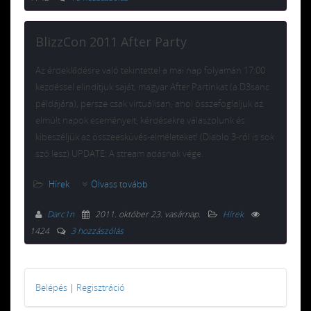
BlizzCon 2011 After Party
Az érdeklődésre való tekintettel a mai nap folyamán 17:00
kezdéssel elindítjuk saját, magyar After Partinkat (a D3sanc
példájára), persze csak virtuálisan, ahol összefoglaljuk az
elmúlt napok eseményeit, kérdésekre válaszolunk és
kibeszéljük az összeesküvés-elméleteket! (Diablo 3-ról is sok
szó lesz) UPDATE: A stream adásnak vége.
Hírek
Olvass tovább
Darc1n
2011. október 23. vasárnap
.
Hírek
1424
3 hozzászólás
Belépés
|
Regisztráció