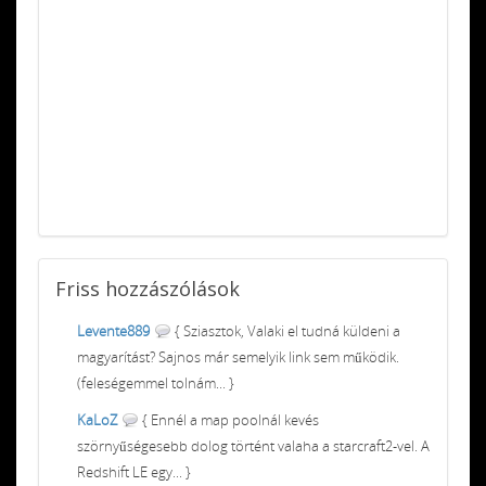
Friss
hozzászólások
Levente889
{ Sziasztok, Valaki el tudná küldeni a
magyarítást? Sajnos már semelyik link sem működik.
(feleségemmel tolnám... }
KaLoZ
{ Ennél a map poolnál kevés
szörnyűségesebb dolog történt valaha a starcraft2-vel. A
Redshift LE egy... }