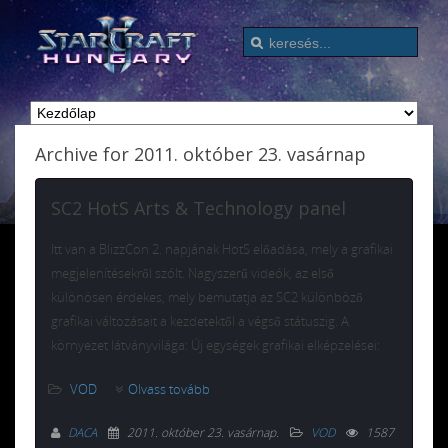
Archive for 2011. október 23. vasárnap
SC2 HotS Arts & Technology panel
Itt van a BlizzCon 2. napjának HotS előadása, mely a grafikai
megjelenítésekről szólt. Nagyszerű videók, az első
különösen érdekes, mely bemutatja az SC2 különböző
grafikai változásait a kezdetektől a végső státuszig. A
környezet látványvilága: Új egységek grafikai elképzelései:
VOD
Olvass tovább
DACA
2011. október 23. vasárnap
.
VOD
1587