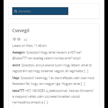
Csevegő
All
Latest on Wed, 11:48 am
Aeaegon
: Sziasztok! Hogy lehet nevezni a HST-be?
@kaba777 van esetleg valami honlap erről? köszi!
alxird
: Sziasztok, annyit akarok tudni hogy láttam, lehet itt
regisztrálni azt hogy streamer vagyok, én leginkább [...]
Meja
: Sziasztok! Valahogy 1 év starcraftezés után csak most
fedeztem fel, hogy van magyar liga. Hogyan lehet [...]
kaba777
: HST: NEVEZÉS új játékosoknak. Kedves Mindenki!
a mappool váltás utáni szünetet követően utolsó
harmadához érkezik a [...]