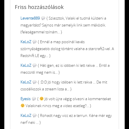
Friss
hozzászólások
Levente889
{ Sziasztok, Valaki el tudná küldeni a
magyarítást? Sajnos már semelyik link sem működik.
(feleségemmel tolnám... }
KaLoZ
{ Ennél a map poolnál kevés
szörnyűségesebb dolog történt valaha a starcraft2-vel. A
Redshift LE egy... }
KaLoZ
{ Hát igen, ez is időben ki lett rakva ... Erről a
meccsről meg nem is... }
KaLoZ
{ :D:D Jó hogy időben ki lett rakva ... De mit
csodálkozok a stream lista a... }
Eyesis
{
Jó volt újra végig olvasni a kommenteket
Valakinek nincs meg a video esetleg?... }
KaLoZ
{ Rohadt nagy vicc ez a terrun. Kéne már egy
nerf neki ... }