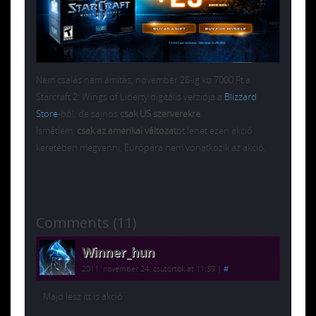
Nem csalás nem ámítás, november 28-ig kb 7000 Ft a
Starcraft 2: Wings of Liberty digitális verziója a
Blizzard
Store
-ból, de sajnos
csak US szerverekre
.
Ismétlem,
csak az amerikai változat
ot lehet ezen akció
keretében megvenni, Európára nem vonatkozik az akció.
Comments (11)
Winner_hun
2011. november 24. csütörtök at 11:39
|
#
Majd lesz itt is akció