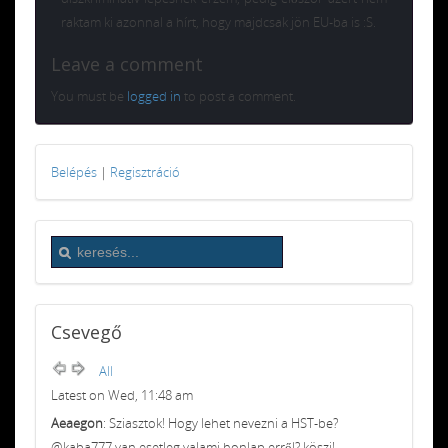
raktam ki azonnal a hírt, hogy majdcsak jön EU-ba is :S.
Leave a comment
You must be
logged in
to post a comment.
Belépés
|
Regisztráció
Csevegő
All
Latest on Wed, 11:48 am
Aeaegon
: Sziasztok! Hogy lehet nevezni a HST-be?
@kaba777 van esetleg valami honlap erről? köszi!