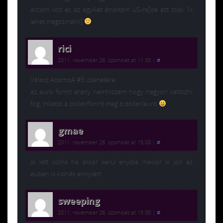
accom volt és az egyiket átraktam US-re[de ezt csak 1x
lehet megcsinálni]
rici
2011. november 26. szombat at 11:35
|
#
Válasz AdamoA #3 üzenetére:
az euro forint arany nemhiszem hogy nagyon valtozni
fog, inkabb a dollar/forint meg a dollar/euro
gmae
2011. november 26. szombat at 15:08
|
#
Jó lett volna ha akkor kerül enyibe maikor ki jön és
euban is kidnák ennyiért
sweeping
2011. november 26. szombat at 15:38
|
#