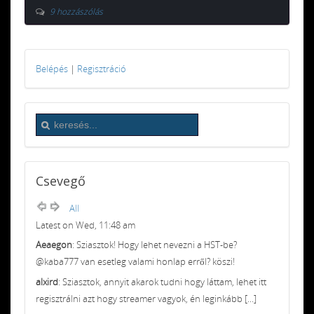
9 hozzászólás
Belépés
|
Regisztráció
Csevegő
All
Latest on Wed, 11:48 am
Aeaegon
: Sziasztok! Hogy lehet nevezni a HST-be?
@kaba777 van esetleg valami honlap erről? köszi!
alxird
: Sziasztok, annyit akarok tudni hogy láttam, lehet itt
regisztrálni azt hogy streamer vagyok, én leginkább [...]