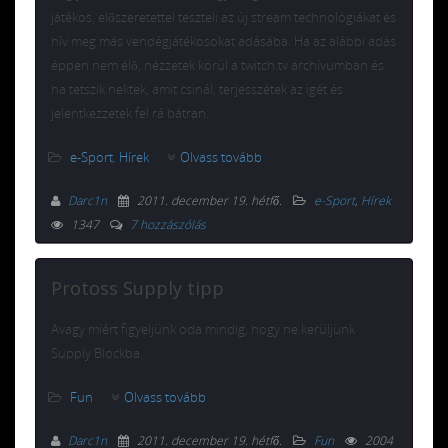
játékos, előszeretettel teszteli az új stream technológiákat és
hív meg más vendégjátékosokat adásába. Ha az alábbi adás
éppen nem élő, nézzetek körül a twitch.tv archívumban és
ha tetszik nektek, amit csinál, terjesszétek az igét és
jelentkezzetek fel rá bátran.
e-Sport
,
Hírek
Olvass tovább
Darc1n
2011. december 19. hétfő
.
e-Sport
,
Hírek
1347
7 hozzászólás
Protoss Supply tipp
Avagy miért figyeljünk oda mindig, hogy ne kerüljünk
Supply Blockba.
Fun
Olvass tovább
Darc1n
2011. december 19. hétfő
.
Fun
2004