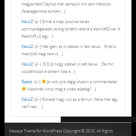
magyarítást? Sajnos már semelyik link sem működik.
(feleségemmel tolnám... }
KaLoZ
{ Ennél a map poolnál kevés
szörnyűségesebb dolog történt valaha a starcraft2-vel. A
Redshift LE egy... }
KaLoZ
{ Hát igen, ez is időben ki lett rakva ... Erről a
meccsről meg nem is... }
KaLoZ
{ :D:D Jó hogy időben ki lett rakva ... De mit
csodálkozok a stream lista a... }
Eyesis
{
Jó volt újra végig olvasni a kommenteket
Valakinek nincs meg a video esetleg?... }
KaLoZ
{ Rohadt nagy vicc ez a terrun. Kéne már egy
nerf neki ... }
Chiptuning MMC Autochip
Chiptunin
Mazaya Theme for WordPress Copyright © 2013 , All Rights