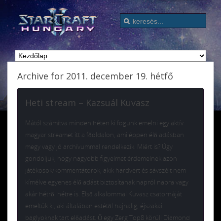
Archive for 2011. december 19. hétfő
Heti stream – Kazsuál Kuvasz
Mától számítva minden héten ki fogunk emelni egy aktív
magyar streamet itt a főoldalon, ami éppen élő adásban
megy vagy jó archívummal rendelkezik. Miért is? Úgy
gondoljuk, hogy nagyobb figyelmet érdemelnek azon
játékosok/kommentátorok, akik hardvert és sávszélt nem
kímélve egyenes élő adást biztosítanak napról napra vagy
akár hétről hétre is. Első alkalommal Kuvasz csatornáját
emeltük ki, aki általában estétől hajnalig, éjszakai
baglyoknak tart előadást. Ő egy Zerg Top8 körüli Diamond