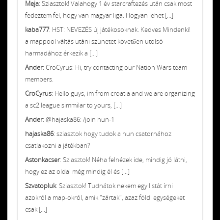
Meja
: Sziasztok! Valahogy 1 év starcraftezés után csak most
fedeztem fel, hogy van magyar liga. Hogyan lehet [...]
kaba777
: HST: NEVEZÉS új játékosoknak. Kedves Mindenki!
a mappool váltás utáni szünetet követően utolsó
harmadához érkezik a [...]
Ander
: CroCyrus: Hi, try contacting our Nation Wars team
members.
CroCyrus
: Hello guys, im from croatia and we are organizing
a sc2 league simmilar to yours, [...]
Ander
: @hajaska86: /join hun-1
hajaska86
: sziasztok hogy tudok a hun csatornához
csatlakozni a játékban?
Astonkacser
: Sziasztok! Néha felnézek ide, mindig jó látni,
hogy ez az oldal még mindig él és [...]
Szvatopluk
: Sziasztok! Tudnátok nekem egy listát írni
azokról a map-okról, amik "zártak", azaz földi egységeket
csak [...]