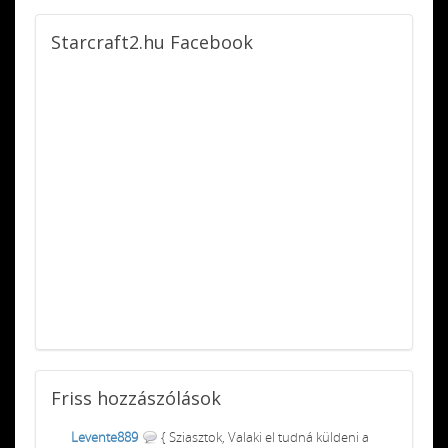
Starcraft2.hu
Facebook
Friss
hozzászólások
Levente889
{ Sziasztok, Valaki el tudná küldeni a