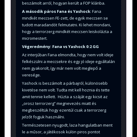
beszámolt arról, hogyan került a FOP klánba.
A második páros Fana és Yashock
:
Fana
mindkét meccsen FE-zett, de egyik meccsen se
tudott maradandót felmutatni. Ki lehet mondani,
hogy a terrorzerg mindkét meccsen leiskolázta a
micromestert.
Végeredmény: Fana vs Yashock 0:2 GG
Az interjúban Fana elmondta, hogy nem volt ideje
felkészülni a meccsekre és egy jó ideje egyáltalán
nem gyakorolt, így már nem volt meglepő a
veresége.
Yashock is beszámolt a párbajról, különösebb
kivetése nem volt. Tudta mit kell hoznia és tette
amit tennie kellett. Húzta a száját egy kicsit az
„orosz terrorzerg” megnevezés miatt és
megbeszéltük hogy ezentúl csak a terrorzerg
jelzőt fogjuk használni.
Természetesen nyugodt, laza hangulatban ment
le a műsor, a játékosok külön piros pontot