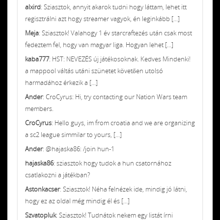
alxird
: Sziasztok, annyit akarok tudni hogy láttam, lehet itt
regisztrálni azt hogy streamer vagyok, én leginkább [...]
Meja
: Sziasztok! Valahogy 1 év starcraftezés után csak most
fedeztem fel, hogy van magyar liga. Hogyan lehet [...]
kaba777
: HST: NEVEZÉS új játékosoknak. Kedves Mindenki!
a mappool váltás utáni szünetet követően utolsó
harmadához érkezik a [...]
Ander
: CroCyrus: Hi, try contacting our Nation Wars team
members.
CroCyrus
: Hello guys, im from croatia and we are organizing
a sc2 league simmilar to yours, [...]
Ander
: @hajaska86: /join hun-1
hajaska86
: sziasztok hogy tudok a hun csatornához
csatlakozni a játékban?
Astonkacser
: Sziasztok! Néha felnézek ide, mindig jó látni,
hogy ez az oldal még mindig él és [...]
Szvatopluk
: Sziasztok! Tudnátok nekem egy listát írni