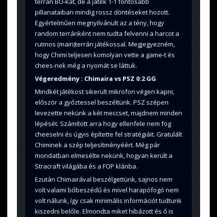
terran BO-kat, de a játék 1-1 fontosabb
pillanataiban mindig rossz döntéseket hozott.
Egyértelműen megnyilvánult az a tény, hogy
random terránként nem tudta felvenni a harcot a
rutinos (main)terrán játékossal. Megjegyezném,
hogy Chimi teljesen komolyan vette a game-t és
chees-nek még a nyomát se láttuk.
Végeredmény : Chimaira vs PSZ 0:2 GG
Mindkét játékost sikerült mikrofon végen kapni,
először a győztessel beszéltünk. PSZ szépen
levezette nekünk a két meccset, majdnem minden
lépését. Számított arra hogy ellenfele nem fog
cheeselni és úgyis építette fel stratégiáit. Gratulált
Chiminek a szép teljesítményéért. Még pár
mondatban elmesélte nekünk, hogyan került a
Stracraft világába és a FOP klánba.
Ezután Chimairával beszélgettünk, sajnos nem
volt valami bőbeszédű és mivel harapófogó nem
volt nálunk, így csak minimális információt tudtunk
kiszedni belőle. Elmondta miket hibázott és ő is