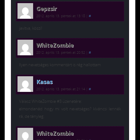
Gepzsir
2012. április 13. péntek at 13:18
|
#
javítva, köszi!
WhiteZombie
2012. április 13. péntek at 20:52
|
#
Ilyen nevetséges kommentárt is rég hallottam
Kasas
2012. április 13. péntek at 21:14
|
#
Válasz WhiteZombie #3 üzenetére:
elmondanád hogy mi volt nevetséges? kíváncsi lennék
rá, de tényleg.
WhiteZombie