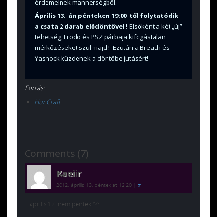
érdemelnek mannerségből.
Április 13.-án pénteken 19:00-től folytatódik
a csata 2 darab elődöntővel !
Elsőként a két „új”
tehetség, Frodo és PSZ párbaja kifogástalan
mérkőzéseket szül majd ! Ezután a Breach és
Yashock küzdenek a döntőbe jutásért!
Forrás:
HunCraft
Comments (7)
Kaeiir
2012. április 13. péntek at 12:20
|
#
április 12. nem péntek ^^