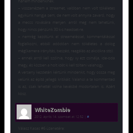
hanem mindenkinek.
– visszanéztem a streamet, valóban nem volt tökéletes
egyikünk hangja sem, de nem volt annyira zavaró, hogy
a meccs rovására menjen. arról meg nem tehetünk,
hogy nincs pénzünk 30 k-s headset-re.
– nemrég kezdtünk el streameléssel, kommentálással
foglalkozni, ebből adódóan nem tökéletes a dolog
még(kamera irányítás, beszéd, reagálás az akciókra stb).
– ennek arról kell szólnia, hogy xy ezt csinálja, ide-oda
megy, és közben a holt időt ki kell tölteni valahogy.
A verseny kezdetén kértünk mindenkit, hogy ossza meg
velünk az építő jellegű kritikáit. Valahol a te kommented
is az, csak lehettél volna kevésbé modortalan is. Azért
kösz.
WhiteZombie
2012. április 14. szombat at 12:52
|
#
Válasz Kasas #6 üzenetére: