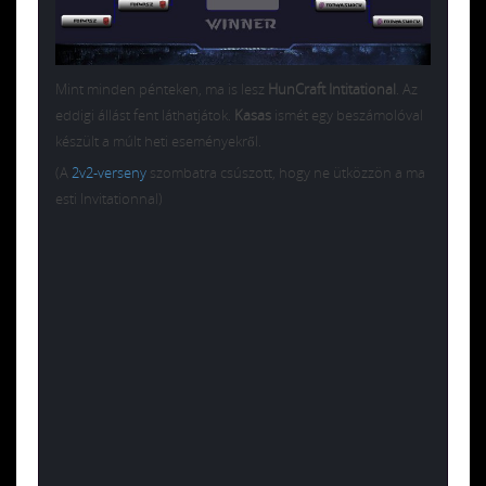
Mint minden pénteken, ma is lesz
HunCraft Intitational
. Az
eddigi állást fent láthatjátok.
Kasas
ismét egy beszámolóval
készült a múlt heti eseményekről.
(A
2v2-verseny
szombatra csúszott, hogy ne ütközzön a ma
esti Invitationnal)