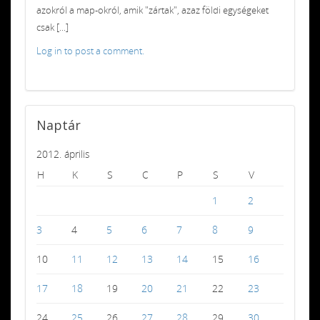
azokról a map-okról, amik "zártak", azaz földi egységeket
csak [...]
Log in to post a comment.
Naptár
2012. április
H
K
S
C
P
S
V
1
2
3
4
5
6
7
8
9
10
11
12
13
14
15
16
17
18
19
20
21
22
23
24
25
26
27
28
29
30