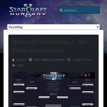
Huncraft Invitational 2. hét –
Élménybeszámoló
Gepzsir
2012. április 13. péntek
.
e-Sport
,
Hírek
2261