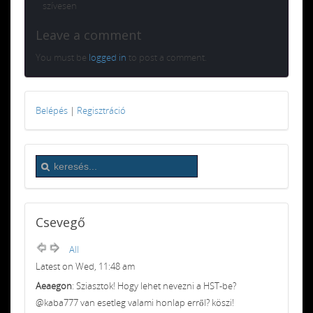
szívesen
Leave a comment
You must be
logged in
to post a comment.
Belépés
|
Regisztráció
Csevegő
All
Latest on Wed, 11:48 am
Aeaegon
: Sziasztok! Hogy lehet nevezni a HST-be?
@kaba777 van esetleg valami honlap erről? köszi!