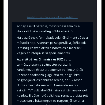
Watch live video from huncraft on www.twitch.tv
Ahogy a múlt héten is, most is beszámolok a
Huncraft Invitational legutóbbi adásáról.
Hála az égnek, fennakadások nélkül ment végig a
második nap. A stream jól szuperált, a játékosok
is mindig készen álltak a harcra és a meccsek
végén az interjúk is szépen lementek.
Az első páros Chimaira és PSZ volt:
természetesen a sajtmester barátunk
randomozott és az eredménye TvT lett. A játék
középső szakaszáig úgy látszott, hogy Chimi
nagyon jól áll és behúzza a win-t, de 1-2 rossz
döntés miatt alul maradt. A második meccs
szintén TvT volt, ahol Chimaira szintén nagyon jól
kezdett. Érzékelhető volt, hogy rengeteg lejátszott
meccs van a háta mögött és nagyon jól ismeri a