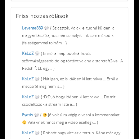
Friss
hozzászólások
Levente889
{ Sziasztok, Valaki el tudná küldeni a
magyarítást? Sajnos már semelyik link sem működik.
(feleségemmel tolnám... }
KaLoZ
{ Ennél a map poolnál kevés
szörnyűségesebb dolog történt valaha a starcraft2-vel. A
Redshift LE egy... }
KaLoZ
{ Hát igen, ez is időben ki lett rakva ... Erről a
meccsről meg nem is... }
KaLoZ
{ :D:D Jó hogy időben ki lett rakva ... De mit
csodálkozok a stream lista a... }
Eyesis
{
Jó volt újra végig olvasni a kommenteket
Valakinek nincs meg a video esetleg?... }
KaLoZ
{ Rohadt nagy vicc ez a terrun. Kéne már egy