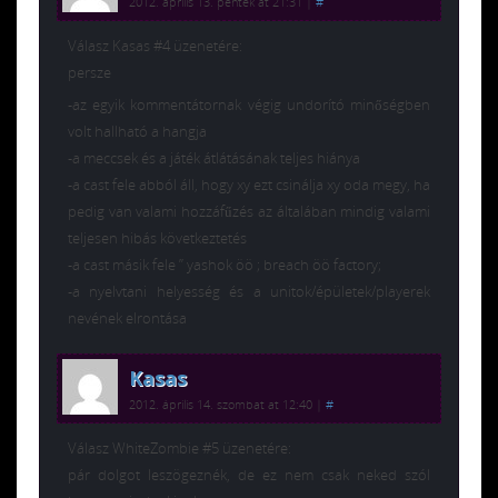
2012. április 13. péntek at 21:31
|
#
Válasz Kasas #4 üzenetére:
persze
-az egyik kommentátornak végig undorító minőségben
volt hallható a hangja
-a meccsek és a játék átlátásának teljes hiánya
-a cast fele abból áll, hogy xy ezt csinálja xy oda megy, ha
pedig van valami hozzáfűzés az általában mindig valami
teljesen hibás következtetés
-a cast másik fele ” yashok öö ; breach öö factory;
-a nyelvtani helyesség és a unitok/épületek/playerek
nevének elrontása
Kasas
2012. április 14. szombat at 12:40
|
#
Válasz WhiteZombie #5 üzenetére:
pár dolgot leszögeznék, de ez nem csak neked szól