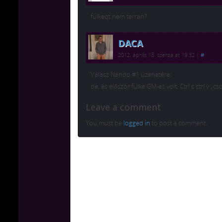
fülkeqt nem terran?
DACA
2012. április 18. szerda at 19:32
|
#
Válasz Nando #1 üzenetére:
de, és először fülke GM-es volt. Ctrl c ctrl v „c
Leave a comment
You must be
logged in
to post a comment.