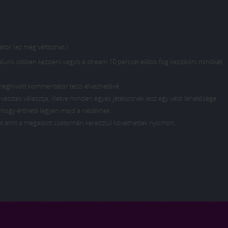
or (ez még változhat )
unk időben kezdeni vagyis a stream 10 perccel előbb fog kezdődni mindkét
meghivott kommentátor teszi élvezhetővé.
vesztes választja, illetve minden egyes játékosnak lesz egy vétó lehetősége.
 hogy érthető legyen majd a nézőknek.
t amit a megadott csatornán keresztül követhettek nyomon.