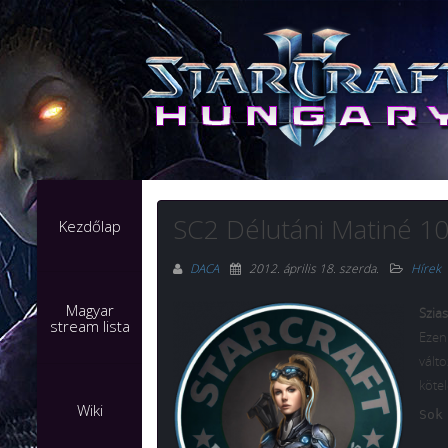
SC2 Délutáni Matiné 1
Kezdőlap
DACA
2012. április 18. szerda
.
Hírek
Magyar
Szias
stream lista
Ezen
vált
kötel
Wiki
Sok