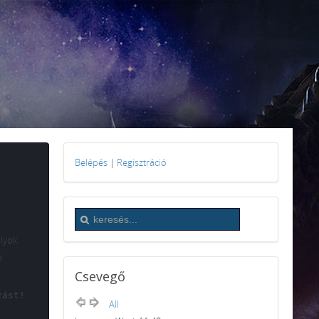
Belépés
|
Regisztráció
ályok
e
Csevegő
zást!
All