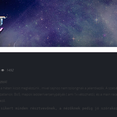
0
1492
ztok!
 a héten kicsit megkéstünk , mivel sajnos nem tolongnak a jelentkezők. A szab
ozatlanok: Bo5, mapok ladder/versenypályák ( ami 1x vétozható), és a main rac
ező.
 sikert minden résztvevőnek, a nézőknek pedig jó szórako