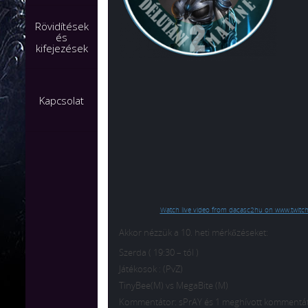
Rövidítések
és
kifejezések
Kapcsolat
Watch live video from dacasc2hu on www.twitch
Akkor nézzük a 10. heti mérkőzéseket:
Szerda ( 19:30 – tól )
Játékosok : (PvZ)
TinyBee(M) vs MegaBite (M)
Kommentátor: sPrAY és 1 meghívott kommentáto