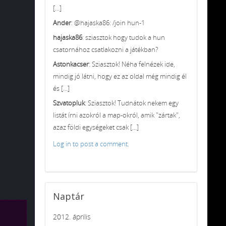
[...]
Ander
: @hajaska86: /join hun-1
hajaska86
: sziasztok hogy tudok a hun
csatornához csatlakozni a játékban?
Astonkacser
: Sziasztok! Néha felnézek ide,
mindig jó látni, hogy ez az oldal még mindig él
és [...]
Szvatopluk
: Sziasztok! Tudnátok nekem egy
listát írni azokról a map-okról, amik "zártak",
azaz földi egységeket csak [...]
Log in to post a comment.
Naptár
2012. április