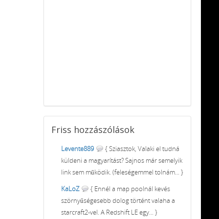
Friss
hozzászólások
Levente889
{ Sziasztok, Valaki el tudná
küldeni a magyarítást? Sajnos már semelyik
link sem működik. (feleségemmel tolnám... }
KaLoZ
{ Ennél a map poolnál kevés
szörnyűségesebb dolog történt valaha a
starcraft2-vel. A Redshift LE egy... }