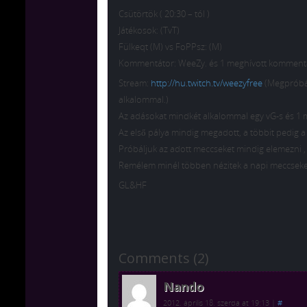
Csütörtök ( 20:30 – tól )
Játékosok: (TvT)
Fülkeqt (M) vs FoPPsz: (M)
Kommentátor: WeeZy. és 1 meghívott kommentát
Stream:
http://hu.twitch.tv/weezyfree
(Megpróbál
alkalommal.)
Az adásokat mindkét alkalommal egy vG-s és 1 
Az első pálya mindig megadott, a többit pedig a 
Próbáljuk az adott meccseket mindig elemezni ,
Remélem minél többen nézitek a napi meccseke
GL&HF
Comments (2)
Nando
2012. április 18. szerda at 19:13
|
#