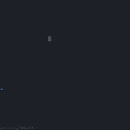
.tv
r (ez még változhat )