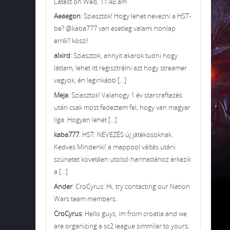
Latest on Wed, 11:48 am
Aeaegon
: Sziasztok! Hogy lehet nevezni a HST-
be? @kaba777 van esetleg valami honlap
erről? köszi!
alxird
: Sziasztok, annyit akarok tudni hogy
láttam, lehet itt regisztrálni azt hogy streamer
vagyok, én leginkább [...]
Meja
: Sziasztok! Valahogy 1 év starcraftezés
után csak most fedeztem fel, hogy van magyar
liga. Hogyan lehet [...]
kaba777
: HST: NEVEZÉS új játékosoknak.
Kedves Mindenki! a mappool váltás utáni
szünetet követően utolsó harmadához érkezik
a [...]
Ander
: CroCyrus: Hi, try contacting our Nation
Wars team members.
CroCyrus
: Hello guys, im from croatia and we
are organizing a sc2 league simmilar to yours,