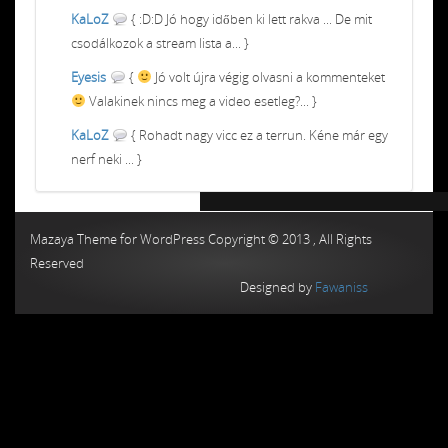
KaLoZ
{ :D:D Jó hogy időben ki lett rakva ... De mit
csodálkozok a stream lista a... }
Eyesis
{
Jó volt újra végig olvasni a kommenteket
Valakinek nincs meg a video esetleg?... }
KaLoZ
{ Rohadt nagy vicc ez a terrun. Kéne már egy
nerf neki ... }
Chiptuning MMC Autochip
Chiptunin
Mazaya Theme for WordPress Copyright © 2013 , All Rights
Reserved
Designed by
Fawaniss