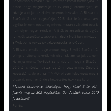
Az Activison-Blizzard a 2012-es évben immár harmadjára ült
össze, hogy megbeszélje az év eddigi eredményeit, és
közölje a céljait az elkövetkezendő időszakra. A Blizzard a
StarCraft 2 első kiegészítőjét 2013 első felére tette, ami
egyáltalán nem lepett meg minket, miután a zártkörű béta is
nem olyan régen indult el. A játék balanszolása és egyéb
funkciók tesztelése továbbra is halad a HotS-ban, miközben
a WoL-ben is terveznek változtatásokat a jövőben.
A Blizzard emellett bejelentette, hogy 6 millió StarCraft 2:
Wings of Libertyt sikerült már eladniuk, ami valljuk be, nem
kis teljesítmény. Továbbá az is kiderült, hogy a BlizzCon
2013-tól ismételten vissza fog térni. Lesz itt még Diablo 3
kiegészítő is, de a „Titan” MMO-ról sem feledkezett meg a
Blizzard, amit már jó ideje hétpecsétes titok vesz körül.
Mindent összevetve, lehetséges, hogy közel 3 év után
jelenik meg az SC2 kiegészítője. Gondoltátok volna 2010
júliusában?
Forrás: