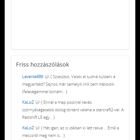
Friss
hozzászólások
Levente889
{ Sziasztok, Valaki el tudná küldeni a
magyarítást? Sajnos már semelyik link sem működik.
(feleségemmel tolnám... }
KaLoZ
{ Ennél a map poolnál kevés
szörnyűségesebb dolog történt valaha a starcraft2-vel. A
Redshift LE egy... }
KaLoZ
{ Hát igen, ez is időben ki lett rakva ... Erről a
meccsről meg nem is... }