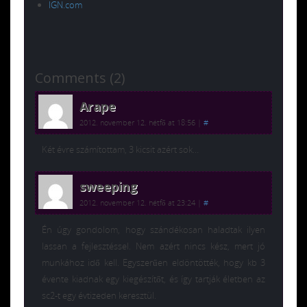
IGN.com
Comments (2)
Arape
2012. november 12. hétfő at 18:56
|
#
Két évre számítottam, 3 kicsit azért sok…
sweeping
2012. november 12. hétfő at 23:24
|
#
Én úgy gondolom, hogy szándékosan haladtak ilyen
lassan a fejlesztéssel. Nem azért nincs kész, mert jó
munkához idő kell. Egyszerűen eldöntötték, hogy kb 3
évente kiadnak egy kiegészítőt, és így tartják életben az
sc2-t egy évtizeden keresztül.