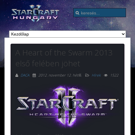
A Heart of the Swarm 2013
első felében jöhet
DACA
2012. november 12. hétfő
.
Hírek
1522