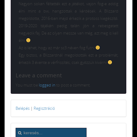
Nagyon sokan féltették ezt a játékot, vajon fog-e addig
élni mint a bw, hangzottak a kérdések. A Blizzard
megoldotta, 2016-ban majd érkezik a protoss kiegészítő.
2019-2020 tájékán pedig talán jön a rebesgetett
negyedik faj. De az olyan messze van még, azt meg is kell
élni
Az is lehet, hogy az már sc3 néven fog futni
Egy biztos, a Blizzardnál megoldották ezt a problémát,
érkezik 3 évente a vérfrissítés, csak győzzük kivárni
Leave a comment
You must be
logged in
to post a comment.
Belépés
|
Regisztráció