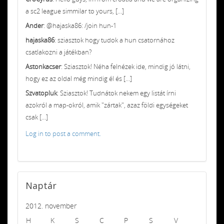
a sc2 league simmilar to yours, [...]
Ander
: @hajaska86: /join hun-1
hajaska86
: sziasztok hogy tudok a hun csatornához
csatlakozni a játékban?
Astonkacser
: Sziasztok! Néha felnézek ide, mindig jó látni,
hogy ez az oldal még mindig él és [...]
Szvatopluk
: Sziasztok! Tudnátok nekem egy listát írni
azokról a map-okról, amik "zártak", azaz földi egységeket
csak [...]
Log in to post a comment.
Naptár
2012. november
H
K
S
C
P
S
V