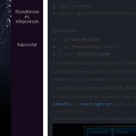
Tárgy: kacsa képek
Rövidítések
Csatolva vagy linkelve a képed, mindenki cs
és
kifejezések
Nyeremények:
1. hely:
StarCraft 2 póló
Kapcsolat
2. hely:
iPhone SCII tok
(4/4S-re jó)
3.-4. hely:
2013-as SC2 naptár
A nyereményeket a Blizzard küldte, a Jinx, PDP 
A nyerteseket többtagú zsűrink választja majd ki,
végeredményt. A nyertesekkel válasz e-mailben v
A képek beküldési határideje
2013.01.19., 23:59
Az alábbi példákban senkit ne zavarjon meg, ho
diablo3.hu
és a
wow-hungary.com
oldalon is, 
mivel külön futnak.
Tehát nekünk csak Starcraft 2-es képeket küldjet