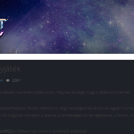
yjáték
ek
2261
övetkező nyereményjátékunkon, melynek lényege, hogy a játékból kimentett
ódosíthatjátok, fontos szempont, hogy valóságosnak tűnjön és legyen humor
illő dolgokat rakhattok a játékba, a lehetőségek szinte végtelenek, a fontos, h
craft2
[pont]
hu
e-mail címre, a következő adatokkal: