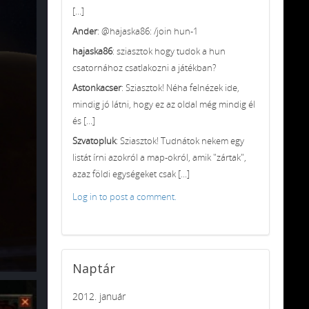
[...]
Ander
: @hajaska86: /join hun-1
hajaska86
: sziasztok hogy tudok a hun
csatornához csatlakozni a játékban?
Astonkacser
: Sziasztok! Néha felnézek ide,
mindig jó látni, hogy ez az oldal még mindig él
és [...]
Szvatopluk
: Sziasztok! Tudnátok nekem egy
listát írni azokról a map-okról, amik "zártak",
azaz földi egységeket csak [...]
Log in to post a comment.
Naptár
2012. január