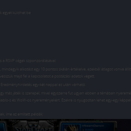
ak egyet küldhet be
és a RSVP cégek szponzorálásával.
 mindegyik alkotást egy 10 pontos skálán értékelve, ezekből átlagot vonva állítv
esszük majd fel a kapcsolatot a postázási adatok végett.
. Eredményhirdetés egy-két nappal ez után várható.
gy más játék is szerepel, mivel egyszerre fut ugyan ebben a témában nyeremé
Diablo-s és WoW-os nyereményekért. Ezekre is nyugodtan lehet egy-egy képpel
ek, íme az említett példák: