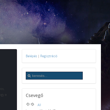
Belépés
|
Regisztráció
os,
ogy a
Csevegő
All