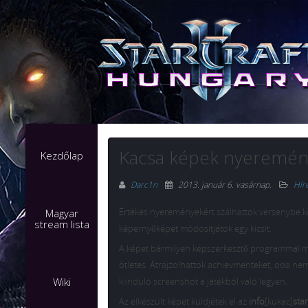
Kacsa képek nyeremén
Kezdőlap
Darc1n
2013. január 6. vasárnap
.
Hír
Értékes nyereményekért szálhattok versenybe k
Magyar
stream lista
képernyőképet módosítjátok egy kicsit.
A képet bármilyen képszerkesztő programmal m
ötletes. Átrajzolhattok achievmenteket, oda nem 
Wiki
kiinduló screenshot a játékból való legyen.
Az elkészült képet küldjétek el az
info
[kukac]
star