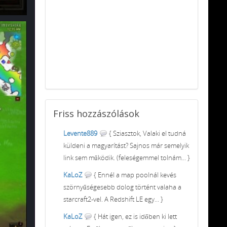
Friss
hozzászólások
Levente889
{ Sziasztok, Valaki el tudná
küldeni a magyarítást? Sajnos már semelyik
link sem működik. (feleségemmel tolnám... }
KaLoZ
{ Ennél a map poolnál kevés
szörnyűségesebb dolog történt valaha a
starcraft2-vel. A Redshift LE egy... }
KaLoZ
{ Hát igen, ez is időben ki lett