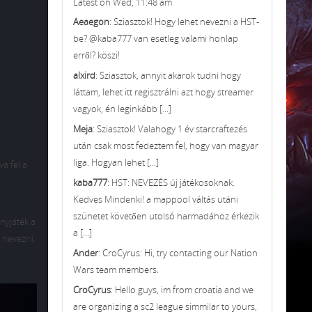
Latest on Wed, 11:48 am
Aeaegon
: Sziasztok! Hogy lehet nevezni a HST-
be? @kaba777 van esetleg valami honlap
erről? köszi!
alxird
: Sziasztok, annyit akarok tudni hogy
láttam, lehet itt regisztrálni azt hogy streamer
vagyok, én leginkább [...]
Meja
: Sziasztok! Valahogy 1 év starcraftezés
után csak most fedeztem fel, hogy van magyar
liga. Hogyan lehet [...]
a fel a
kaba777
: HST: NEVEZÉS új játékosoknak.
Kedves Mindenki! a mappool váltás utáni
szünetet követően utolsó harmadához érkezik
nyjáték a
a [...]
 nevezni,
Ander
: CroCyrus: Hi, try contacting our Nation
Wars team members.
CroCyrus
: Hello guys, im from croatia and we
are organizing a sc2 league simmilar to yours,