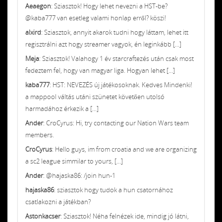
Aeaegon
: Sziasztok! Hogy lehet nevezni a HST-be?
@kaba777 van esetleg valami honlap erről? köszi!
alxird
: Sziasztok, annyit akarok tudni hogy láttam, lehet itt
regisztrálni azt hogy streamer vagyok, én leginkább [...]
Meja
: Sziasztok! Valahogy 1 év starcraftezés után csak most
fedeztem fel, hogy van magyar liga. Hogyan lehet [...]
kaba777
: HST: NEVEZÉS új játékosoknak. Kedves Mindenki!
a mappool váltás utáni szünetet követően utolsó
harmadához érkezik a [...]
Ander
: CroCyrus: Hi, try contacting our Nation Wars team
members.
CroCyrus
: Hello guys, im from croatia and we are organizing
a sc2 league simmilar to yours, [...]
Ander
: @hajaska86: /join hun-1
hajaska86
: sziasztok hogy tudok a hun csatornához
csatlakozni a játékban?
Astonkacser
: Sziasztok! Néha felnézek ide, mindig jó látni,