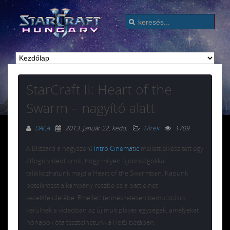
StarCraft II: Heart of the
Swarm – nagyító alatt
DACA
2013. január 22. kedd
.
Hírek
1709
A Blizzard a nagyszerű
Intro Cinematic
mellett elkészített egy
átfogó videót arról, hogy milyen újdonságokkal
találkozhatunk majd a Heart of the Swarmban. Kapunk
betekintést a kampány részbe és a battle.net
kezelőfelületébe. Emellett természetesen bemutatásra
kerülnek a videóban az új multiplayer egységek, amelyeket
hónapok óta tesztelhetünk a HotS bétában.