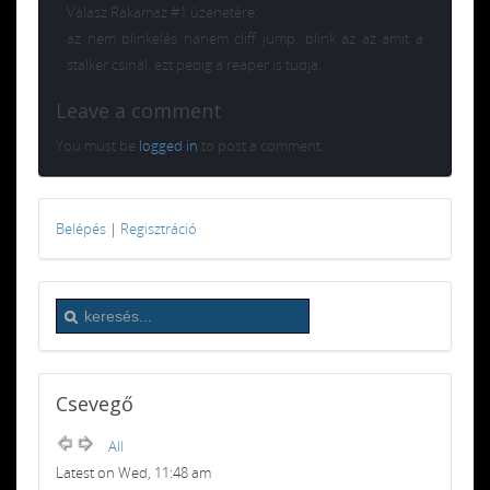
Válasz Rakamaz #1 üzenetére:
az nem blinkelés hanem cliff jump. blink az az amit a
stalker csinál, ezt pedig a reaper is tudja.
Leave a comment
You must be
logged in
to post a comment.
Belépés
|
Regisztráció
Csevegő
All
Latest on Wed, 11:48 am