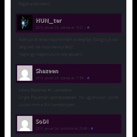
fogják-e ezt rakni)
HUN__ter
2013. január 23. szerda at 15:21
|
#
Azért jól át lehet majd formálni a zerg fajt. Eddig is jó sok
zerg volt, de most mennyi lesz?
Végre így megtanulunk vele játszani!
Shazeen
2013. január 23. szerda at 17:59
|
#
Válasz Rakamaz #1 üzenetére:
Single Playerben természetesen. Kb ugyanolyan szintű
cuccok mint a Wol kampányban.
SoDI
2013. január 24. csütörtök at 20:49
|
#