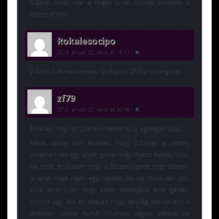
0:49-től most már a lingek is fel tudnak blinkelni a
dombra? Uhh
Rokalesocipo
2013. január 22. kedd at 19:31
|
#
2:40 és 2:45-nél érdekes. QoB proti DNS-el tuningolva.
zf79
2013. január 22. kedd at 20:06
|
#
Érdekes, hogy az Oracle kimaradt az új egységek közül.
Másik dolog ami érdekes hogy 2:22-nél a victory
screenen van egy olyan gomb hogy Watch Replay Solo.
Na most, én tudom hogy a Blizzard ígérte hogy többen
is lehet majd nézni egy replayt, de hát róluk van szó,
sose lehet tudni hogy aztán beváltják-e amit ígértek,
viszont úgy fest ez alapján hogy tényleg benne lesz a
játékban, szóval hurrá! (Kiváncsi vagyok bétába be