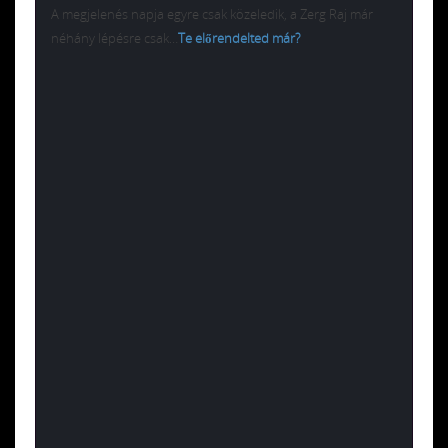
A megjelenés napja egyre csak közeledik, a Zerg Raj már
néhány lépésre csak…
Te előrendelted már?