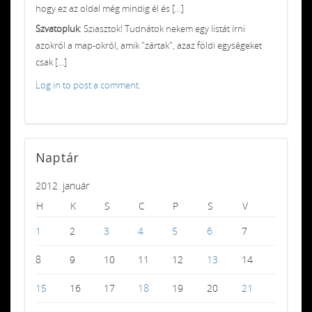
hogy ez az oldal még mindig él és [...]
Szvatopluk
: Sziasztok! Tudnátok nekem egy listát írni
azokról a map-okról, amik "zártak", azaz földi egységeket
csak [...]
Log in to post a comment.
Naptár
2012. január
H
K
S
C
P
S
V
1
2
3
4
5
6
7
8
9
10
11
12
13
14
15
16
17
18
19
20
21