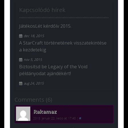
Kapcsolódó hírek
JátékosLét kérdőív 2015.
dec 18, 2015
A StarCraft történetének visszatekintése
a kezdetekig
nov 5, 2015
Biztosítsd be Legacy of the Void
példányodat ajándékért!
aug 24, 2015
Comments (6)
Rakamaz
2013. január 22. kedd at 17:40
|
#