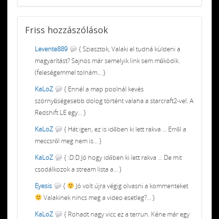
Friss
hozzászólások
Levente889
{ Sziasztok, Valaki el tudná küldeni a
magyarítást? Sajnos már semelyik link sem működik.
(feleségemmel tolnám... }
KaLoZ
{ Ennél a map poolnál kevés
szörnyűségesebb dolog történt valaha a starcraft2-vel. A
Redshift LE egy... }
KaLoZ
{ Hát igen, ez is időben ki lett rakva ... Erről a
meccsről meg nem is... }
KaLoZ
{ :D:D Jó hogy időben ki lett rakva ... De mit
csodálkozok a stream lista a... }
Eyesis
{
Jó volt újra végig olvasni a kommenteket
Valakinek nincs meg a video esetleg?... }
KaLoZ
{ Rohadt nagy vicc ez a terrun. Kéne már egy