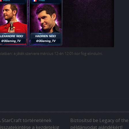
atban: a játék szervere március 12-én 12:01-kor fog elindulni.
A StarCraft történetének
Biztosítsd be Legacy of the
isszatekintése a kezdetekig
példányodat ajándékért!