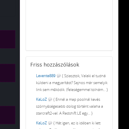
Friss
hozzászólások
Levente889
{ Sziasztok, Valaki el tudná
küldeni a magyarítást? Sajnos már semelyik
link sem működik. (feleségemmel tolnám... }
KaLoZ
{ Ennél a map poolnál kevés
szörnyűségesebb dolog történt valaha a
starcraft2-vel. A Redshift LE egy... }
KaLoZ
{ Hát igen, ez is időben ki lett