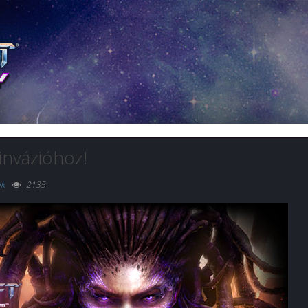
 invázióhoz!
ek
2135