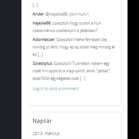
[...]
Ander
: @hajaska86: /join hun-1
hajaska86
: sziasztok hogy tudok a hun
csatornához csatlakozni a játékban?
Astonkacser
: Sziasztok! Néha felnézek ide,
mindig jó látni, hogy ez az oldal még mindig él
és [...]
Szvatopluk
: Sziasztok! Tudnátok nekem egy
listát írni azokról a map-okról, amik "zártak",
azaz földi egységeket csak [...]
Log in to post a comment.
Naptár
2013. március