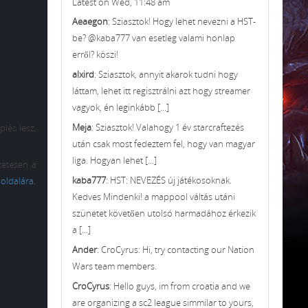
Latest on Wed, 11:48 am
Aeaegon
: Sziasztok! Hogy lehet nevezni a HST-
be? @kaba777 van esetleg valami honlap
erről? köszi!
alxird
: Sziasztok, annyit akarok tudni hogy
láttam, lehet itt regisztrálni azt hogy streamer
vagyok, én leginkább [...]
Meja
: Sziasztok! Valahogy 1 év starcraftezés
lés lesz,
után csak most fedeztem fel, hogy van magyar
liga. Hogyan lehet [...]
zetesen a
kaba777
: HST: NEVEZÉS új játékosoknak.
 oldalára.
Kedves Mindenki! a mappool váltás utáni
szünetet követően utolsó harmadához érkezik
a [...]
Ander
: CroCyrus: Hi, try contacting our Nation
Wars team members.
CroCyrus
: Hello guys, im from croatia and we
are organizing a sc2 league simmilar to yours,