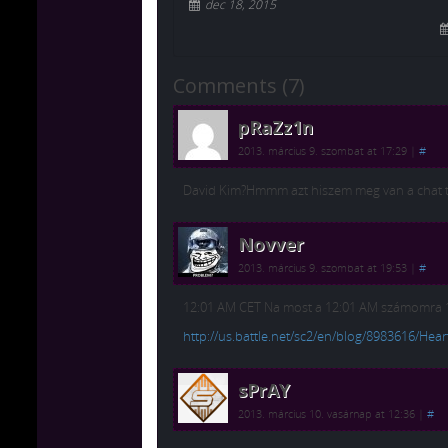
dec 18, 2015
Comments (7)
pRaZz1n
2013. március 9. szombat at 17:29
|
#
David Kim?Hmmm azt hiszem meg van a chat t
Novver
2013. március 9. szombat at 19:53
|
#
12:01 AM CET Na most a 12:01 AM számomra 12
http://us.battle.net/sc2/en/blog/8983616/He
sPrAY
2013. március 10. vasárnap at 12:36
|
#