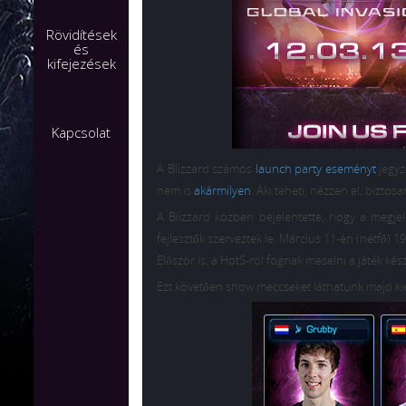
Rövidítések
és
kifejezések
Kapcsolat
A Blizzard számos
launch party eseményt
jegyz
nem is
akármilyen
. Aki teheti, nézzen el, bizto
A Blizzard közben bejelentette, hogy a megje
fejlesztők szerveztek le. Március 11-én (hétfő) 
Először is, a HotS-ról fognak mesélni a játék ké
Ezt követően show meccseket láthatunk majd k