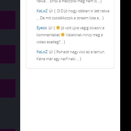
rakva ... Erről a meccsről meg nem is... }
KaLoZ
{ :D:D Jó hogy időben ki lett rakva
... De mit csodálkozok a stream lista a... }
Eyesis
{
Jó volt újra végig olvasni a
kommenteket
Valakinek nincs meg a
video esetleg?... }
KaLoZ
{ Rohadt nagy vicc ez a terrun.
Kéne már egy nerf neki ... }