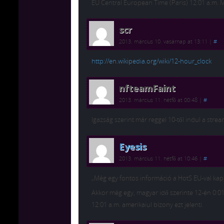
EU Central European Time (Paris) 12:01 a.m. 
scr
2013. március 10. vasárnap at 13:11
|
#
http://en.wikipedia.org/wiki/12-hour_clock
nfteamFaint
2013. március 11. hétfő at 00:48
|
#
Igazság szerint már reggel 10-től indul a stre
Eyesis
2013. március 11. hétfő at 10:46
|
#
„Még egy fontos információ a HotS EU-val kapc
Akkor még egy, magyar idő szerinte 12-én 0:0
12:01 a.m. amerikaiul bizony ezt jelenti.