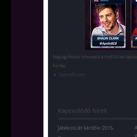
Még egy fontos információ a HotS EU-val kapcsol
Forrás:
Starcraft2.com
Kapcsolódó hírek
JátékosLét kérdőív 2015.
v