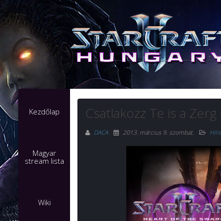
Csatlakozz Te is a Zerg
Kezdőlap
DACA
2013. március 9. szombat
.
Hír
Magyar
stream lista
Wiki