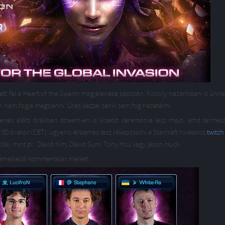
ett fel a Heart of the Swarm megjelenése kapcsán. Kicsiny hazánkban is ünnep
san nem fogja megbánni. Üres kézzel senki sem fog hazatérni.
lenés előtti órákban stream-en is kisebb ceremónia lesz majd, amit termés
19:00 órakor (CET), ugyanis érdemes lesz rákapcsolni a Starcraft hivatalos
twitch
szítői, mint pl.: David Kim, David Sum, Tony Hsu vagy Jason Huck.
iemelkedő kommentálás mellett: