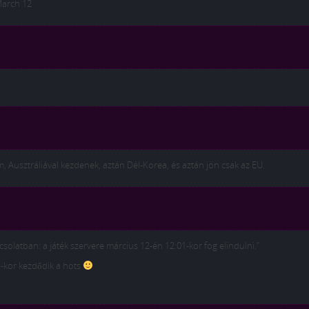
March 12
am, Ausztráliával kezdenek, aztán Dél-Korea, és aztán jön csak az EU.
solatban: a játék szervere március 12-én 12:01-kor fog elindulni.”
1-kor kezdődik a hots