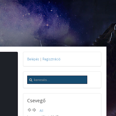
Belépés
|
Regisztráció
Csevegő
All