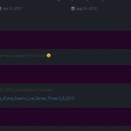
nov 5, 2015
aug 24, 2015
émája az egész műsor alatt
. 00:01 percet jelent. Tévedek?
art_of_the_Swarm_Live_Server_Times-3_8_2013