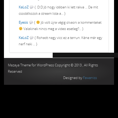
KaLoZ
{ :D:D Jó hogy időben ki lett rakva ... De mit
csodálkozok a stream lista a... }
Eyesis
{
Jó volt újra végig olvasni a kommenteket
Valakinek nincs meg a video esetleg?... }
KaLoZ
{ Rohadt nagy vicc ez a terrun. Kéne már egy
nerf neki ... }
Chiptuning MMC Autochip
Chiptunin
Mazaya Theme for WordPress Copyright © 2013 , All Rights
Reserved
Designed by
Fawaniss