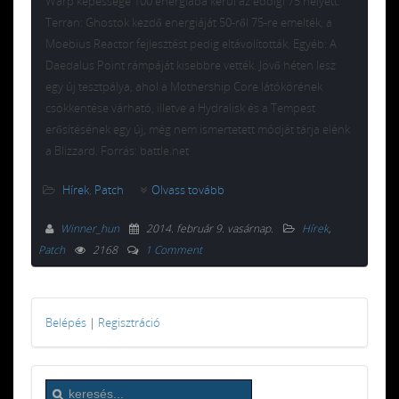
Warp képessége 100 energiába kerül az eddigi 75 helyett.
Terran: Ghostok kezdő energiáját 50-ről 75-re emelték, a
Moebius Reactor fejlesztést pedig eltávolították. Egyéb: A
Daedalus Point rámpáját kisebbre vették. Jövő héten lesz
egy új tesztpálya, ahol a Mothership Core látókörének
csökkentése várható, illetve a Hydralisk és a Tempest
erősítésének egy új, még nem ismertetett módját tárja elénk
a Blizzard. Forrás: battle.net
Hírek
,
Patch
Olvass tovább
Winner_hun
2014. február 9. vasárnap
.
Hírek
,
Patch
2168
1 Comment
Belépés
|
Regisztráció