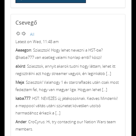
Csevegő
All
Latest on Wed, 11:48 am
Aeaegon
: Sziasztok! Hogy lehet nevezni a HST-be?
@kaba777 van esetleg valami honlap erről? köszi!
alxird
: Sziasztok, annyit akarok tudni hogy láttam, lehet itt
regisztrálni azt hogy streamer vagyok, én leginkább [...]
Meja
: Sziasztok! Valahogy 1 év starcraftezés után csak most
fedeztem fel, hogy van magyar liga. Hogyan lehet [...]
kaba777
: HST: NEVEZÉS új játékosoknak. Kedves Mindenki!
a mappool váltás utáni szünetet követően utolsó
harmadához érkezik a [...]
Ander
: CroCyrus: Hi, try contacting our Nation Wars team
members.