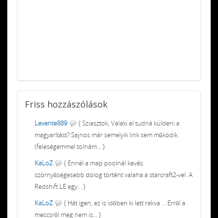
Friss
hozzászólások
Levente889
{ Sziasztok, Valaki el tudná küldeni a
magyarítást? Sajnos már semelyik link sem működik.
(feleségemmel tolnám... }
KaLoZ
{ Ennél a map poolnál kevés
szörnyűségesebb dolog történt valaha a starcraft2-vel. A
Redshift LE egy... }
KaLoZ
{ Hát igen, ez is időben ki lett rakva ... Erről a
meccsről meg nem is... }