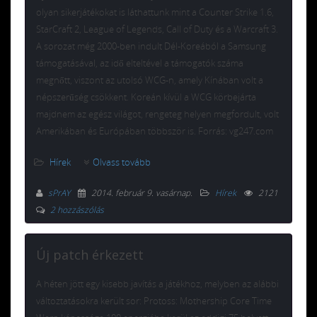
olyan sikerjátékokat is láthattunk mint a Counter Strike 1.6,
StarCraft 2, League of Legends, Call of Duty és a Warcraft 3.
A sorozat még 2000-ben indult Dél-Koreából a Samsung
támogatásával, az idő elteltével a támogatók száma
megnőtt, viszont az utolsó WCG-n, amely Kínában volt a
népszerűség csökkent. Koreán kívül a WCG körbejárta
majdnem az egész világot, rengeteg helyen megfordult, volt
Amerikában és Európában többször is. Forrás: vg247.com
Hírek
Olvass tovább
sPrAY
2014. február 9. vasárnap
.
Hírek
2121
2 hozzászólás
Új patch érkezett
A héten jött egy kisebb javítás a játékhoz, melyben az alábbi
változtatásokra került sor: Protoss: Mothership Core Time