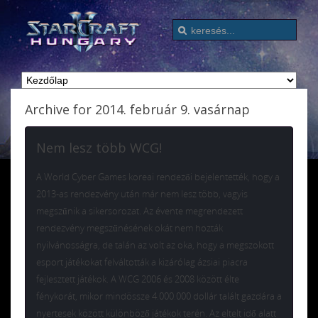
Archive for 2014. február 9. vasárnap
Nem lesz több WCG!
A World Cyber Games koreai rendezői bejelentették, hogy a
2013-as rendezvény után már nem lesz több, vagyis
megszűnik a sikersorozat. Az évente megrendezett
rendezvény megszűnésének okát nem hozták
nyilvánosságra, de talán az volt az oka, hogy a megszokott
esport játékokat felváltották a kizárólag ázsiai piacra
fejlesztett játékok. A WCG 2006 és 2008 között élte
fénykorát, mikor mindössze 4.000.000 dollár talált gazdára a
nyertesek között különböző játékok terén. Az eltelt idő alatt