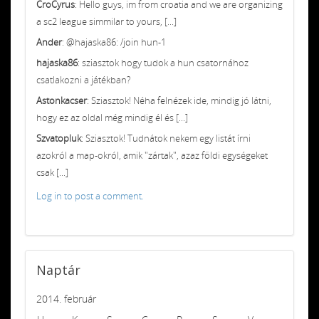
CroCyrus
: Hello guys, im from croatia and we are organizing
a sc2 league simmilar to yours, [...]
Ander
: @hajaska86: /join hun-1
hajaska86
: sziasztok hogy tudok a hun csatornához
csatlakozni a játékban?
Astonkacser
: Sziasztok! Néha felnézek ide, mindig jó látni,
hogy ez az oldal még mindig él és [...]
Szvatopluk
: Sziasztok! Tudnátok nekem egy listát írni
azokról a map-okról, amik "zártak", azaz földi egységeket
csak [...]
Log in to post a comment.
Naptár
2014. február