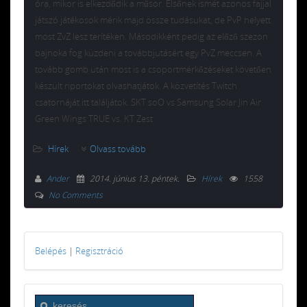
óra, mikor is elkezdődik a műsor. Elsőnek ismét azonos fajjal
játszó játékosok mérik majd össze tudásukat, de PvP helyett
most ZvZ lesz terítéken. Másodikként pedig az előző szezon
bajnoka fog küzdeni a továbbjutásért egy PvZ meccsen. A
tovább gomb után most is a csoportmérkőzéseket követően
készült riportokat olvashatjátok. A közvetítés Twitch
csatornáját itt találjátok. SKT soO vs Samsung Solar Jin Air
Green Wings TRUE vs. KT Zest
Hírek
Olvass tovább
Ander
2014. június 13. péntek
.
Hírek
1558
No Comments
Belépés
|
Regisztráció