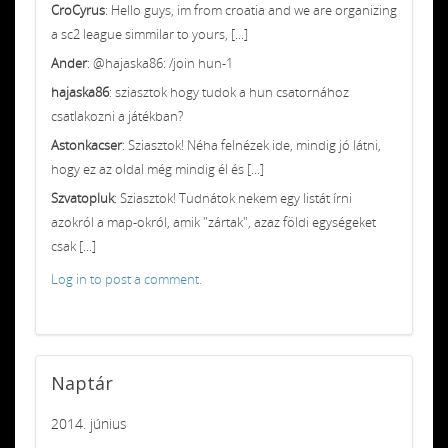
CroCyrus
: Hello guys, im from croatia and we are organizing
a sc2 league simmilar to yours, [...]
Ander
: @hajaska86: /join hun-1
hajaska86
: sziasztok hogy tudok a hun csatornához
csatlakozni a játékban?
Astonkacser
: Sziasztok! Néha felnézek ide, mindig jó látni,
hogy ez az oldal még mindig él és [...]
Szvatopluk
: Sziasztok! Tudnátok nekem egy listát írni
azokról a map-okról, amik "zártak", azaz földi egységeket
csak [...]
Log in to post a comment.
Naptár
2014. június