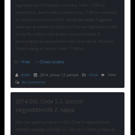
legjobbaknak. Pontosítás: a verseny 14-én 10:00-kor
elkezdődött, de a hivatalos stream csak 17:00-kor kezdődik,
a második csoport köröknél. Addig elérhetőek független
streamek, érdemes körülnézni a Twitchen (példának okáért
White-Ra is játszik már az első csoport körben). A
beharangozó és kedvcsináló videó itt érhető el. Hivatalos
Stream pedig itt, kezdés 14-én 17:00-kor.
Hírek
Olvass tovább
Ander
2014. június 13. péntek
.
Hírek
1944
No Comments
2014 GSL Code S 2. szezon
negyeddöntők 2. napja
Már csak egyet kell aludni a GSL Code S negyeddöntők
második napjáig (2014.06.12.). Nálunk 11:00-et üt majd az