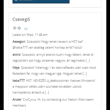
Csevegő
All
Latest on Wed, 11:48 am
Aeaegon
: Sziasztok! Hogy lehet nevezni a HST-be?
@kaba777 van esetleg valami honlap erről? köszi!
alxird
: Sziasztok, annyit akarok tudni hogy láttam, lehet itt
regisztrálni azt hogy streamer vagyok, én leginkább [...]
Meja
: Sziasztok! Valahogy 1 év starcraftezés után csak most
fedeztem fel, hogy van magyar liga. Hogyan lehet [...]
kaba777
: HST: NEVEZÉS új játékosoknak. Kedves Mindenki!
a mappool váltás utáni szünetet követően utolsó
harmadához érkezik a [...]
Ander
: CroCyrus: Hi, try contacting our Nation Wars team
members.