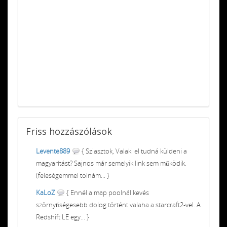
Friss
hozzászólások
Levente889
{ Sziasztok, Valaki el tudná küldeni a
magyarítást? Sajnos már semelyik link sem működik.
(feleségemmel tolnám... }
KaLoZ
{ Ennél a map poolnál kevés
szörnyűségesebb dolog történt valaha a starcraft2-vel. A
Redshift LE egy... }