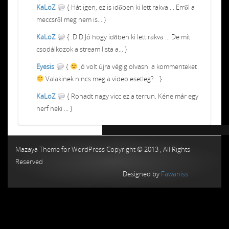
KaLoZ
{ Hát igen, ez is időben ki lett rakva ... Erről a
meccsről meg nem is... }
KaLoZ
{ :D:D Jó hogy időben ki lett rakva ... De mit
csodálkozok a stream lista a... }
Eyesis
{
Jó volt újra végig olvasni a kommenteket
Valakinek nincs meg a video esetleg?... }
KaLoZ
{ Rohadt nagy vicc ez a terrun. Kéne már egy
nerf neki ... }
Chiptuning MMC Autochip
Chiptunin
Mazaya Theme for WordPress Copyright © 2013 , All Rights
Reserved
Designed by
Fawaniss