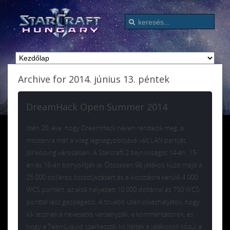
Archive for 2014. június 13. péntek
DreamHack Open Summer 2014
Idén 20. éve, hogy DreamHack néven rendezik meg, a
mostanra már a világ legnagyobbjává vált LAN partiját,
Jönköping városában. A Starcraft 2 bajnokságot 14-én, 15-
én és 16-án bonyolítják le. Összesen 96 játékos küzd majd a
25 000 dolláros összdíjazásért és a kiosztásra kerülő 4 000
WCS pontért, az első helyezett 10 000 dollárral és 750 WCS
ponttal lesz gazdagabb. A tovább után olvashatjátok, hogy
kik lesznek a nevesebb versenyzők, a kommentátorok, és
hogy a TeamLiquid szerkesztői kit ítéltek a játékosok közül a