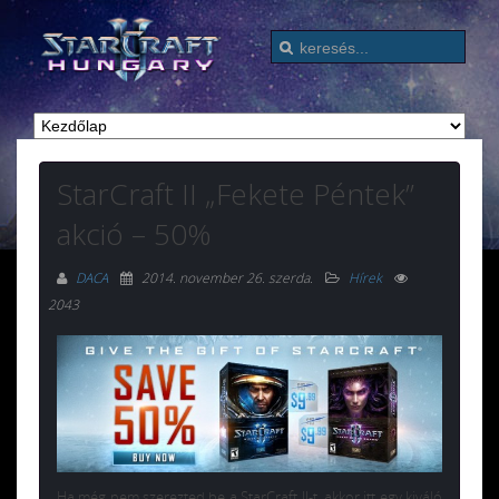
StarCraft II „Fekete Péntek”
akció – 50%
DACA
2014. november 26. szerda
.
Hírek
2043
Ha még nem szerezted be a StarCraft II-t, akkor itt egy kiváló