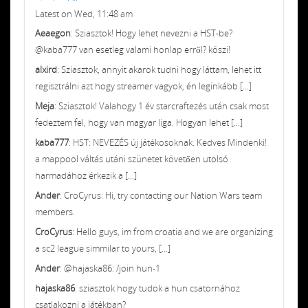
Latest on Wed, 11:48 am
Aeaegon
: Sziasztok! Hogy lehet nevezni a HST-be?
@kaba777 van esetleg valami honlap erről? köszi!
alxird
: Sziasztok, annyit akarok tudni hogy láttam, lehet itt
regisztrálni azt hogy streamer vagyok, én leginkább [...]
Meja
: Sziasztok! Valahogy 1 év starcraftezés után csak most
fedeztem fel, hogy van magyar liga. Hogyan lehet [...]
kaba777
: HST: NEVEZÉS új játékosoknak. Kedves Mindenki!
a mappool váltás utáni szünetet követően utolsó
harmadához érkezik a [...]
Ander
: CroCyrus: Hi, try contacting our Nation Wars team
members.
CroCyrus
: Hello guys, im from croatia and we are organizing
a sc2 league simmilar to yours, [...]
Ander
: @hajaska86: /join hun-1
hajaska86
: sziasztok hogy tudok a hun csatornához
csatlakozni a játékban?