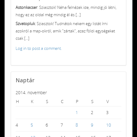
Astonkacser
: Sziasztok! Néha felnézek ide, mindig jó látni,
hogy ez az oldal még mindig él és [...]
Szvatopluk
: Sziasztok! Tudnátok nekem egy listát írni
azokról a map-okról, amik "zártak", azaz földi egységeket
csak [...]
Log in to post a comment.
Naptár
2014. november
H
K
S
C
P
S
V
1
2
3
4
5
6
7
8
9
10