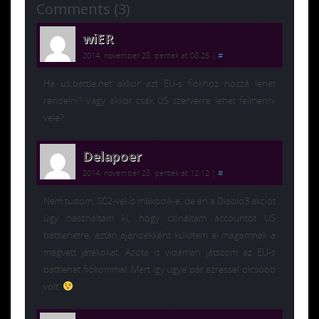
Comments (3)
wiER
2014. november 28. péntek at 08:25
|
#
Ha us.battle.net akkor azt EU-s fiókhoz hozzá lehet
rendelni? Vagy akkor csak US szerverre lehet felmenni
vele?
Delapoer
2014. november 28. péntek at 12:12
|
#
Nem tudom, SC2-vel is működik-e, de én a Diablo3 akciót
úgy használtam ki, hogy csináltam accountot US
battlenetre, aztán ajándékként küldtem el magamnak a
megvett játékokat. Azóta is vidáman játszom az EU-s
battlenet fiókommal. Mert így ugye pár ezressel olcsóbb
volt,