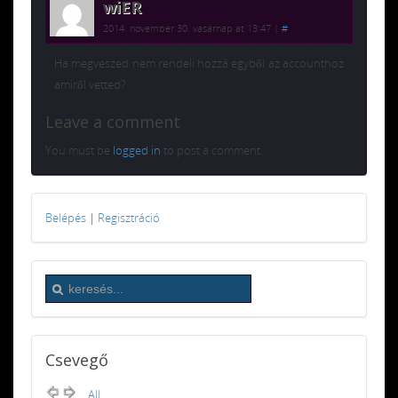
wiER
2014. november 30. vasárnap at 13:47
|
#
Ha megveszed nem rendeli hozzá egyből az accounthoz
amiről vetted?
Leave a comment
You must be
logged in
to post a comment.
Belépés
|
Regisztráció
Csevegő
All