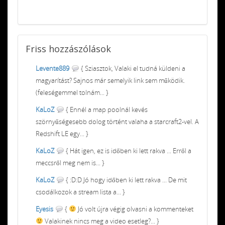
Friss
hozzászólások
Levente889
{ Sziasztok, Valaki el tudná küldeni a
magyarítást? Sajnos már semelyik link sem működik.
(feleségemmel tolnám... }
KaLoZ
{ Ennél a map poolnál kevés
szörnyűségesebb dolog történt valaha a starcraft2-vel. A
Redshift LE egy... }
KaLoZ
{ Hát igen, ez is időben ki lett rakva ... Erről a
meccsről meg nem is... }
KaLoZ
{ :D:D Jó hogy időben ki lett rakva ... De mit
csodálkozok a stream lista a... }
Eyesis
{
Jó volt újra végig olvasni a kommenteket
Valakinek nincs meg a video esetleg?... }