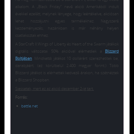
alkalom. A „Black Friday” nevű akció Amerikából indult
évekkel ezelőtt, melynek lényege, hogy leértékelve, akciósan
lehet hozzájutni egyes termékekhez. Nagyszerű
kezdeményezés, hazánkban is már néhány helyen
csatlakoztak ehhez.
A StarCraft II:Wings of Liberty és Heart of the Swarm játékok
digitális változatai 50% akcióval elérhetőek a
Blizzard
Boltjában
. Mindkettő játékot 10 dollárért szerezhetitek be,
darabjáért. (ez körülbelül 2.400 magyar forint.) Több
Blizzard játékot is elérhettek kedvező árakon, ha szétnéztek
a Blizzard Shopban.
Siessetek, mert ez az akció december 2-ig tart.
Forrás:
battle.net