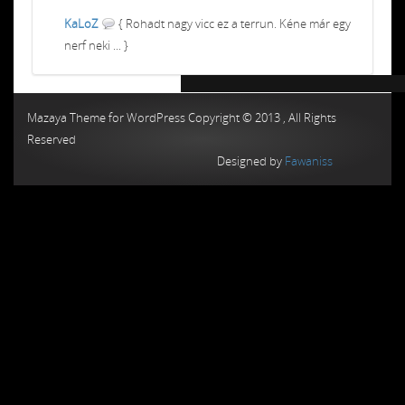
KaLoZ
{ Rohadt nagy vicc ez a terrun. Kéne már egy
nerf neki ... }
Chiptuning MMC Autochip
Chiptunin
Mazaya Theme for WordPress Copyright © 2013 , All Rights
Reserved
Designed by
Fawaniss