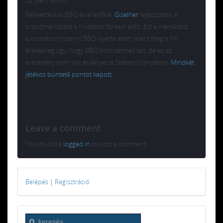
Félreértésből BBQ és ellenfele
Giselher
lejátszották a
bronzmérkőzést a hivatalos Stream előtt. Ezt a mérkőzést
tudomásom szerint BBQ nyerte ezért jelent meg a hír
eredetileg úgy, hogy BBQ bronzérmes lett, de ez az
eredmény nem volt érvényes a Stream hiányában.
Mindkét
játékos büntető pontot kapott
.
Leave a comment
You must be
logged in
to post a comment.
Belépés
|
Regisztráció