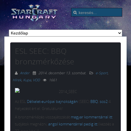
ESL SEEC: BBQ
bronzmérkőzése
Ander
2014. december 13. szombat
.
e-Sport
,
Hírek
,
Kupa
,
VOD
1661
Az ESL
Délkelet-európai bajnokságán
(SEEC)
BBQ. sco2
4.
helyezést ért el. Gratulálunk!
A bronzmérkőzés visszajátszását
magyar kommentárral itt
tudjátok megnézni,
angol kommentárral pedig itt
(kezdés a
22. perc körül).