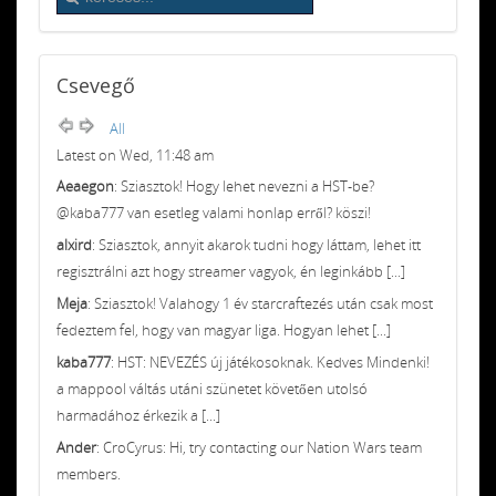
Csevegő
All
Latest on Wed, 11:48 am
Aeaegon
: Sziasztok! Hogy lehet nevezni a HST-be?
@kaba777 van esetleg valami honlap erről? köszi!
alxird
: Sziasztok, annyit akarok tudni hogy láttam, lehet itt
regisztrálni azt hogy streamer vagyok, én leginkább [...]
Meja
: Sziasztok! Valahogy 1 év starcraftezés után csak most
fedeztem fel, hogy van magyar liga. Hogyan lehet [...]
kaba777
: HST: NEVEZÉS új játékosoknak. Kedves Mindenki!
a mappool váltás utáni szünetet követően utolsó
harmadához érkezik a [...]
Ander
: CroCyrus: Hi, try contacting our Nation Wars team
members.