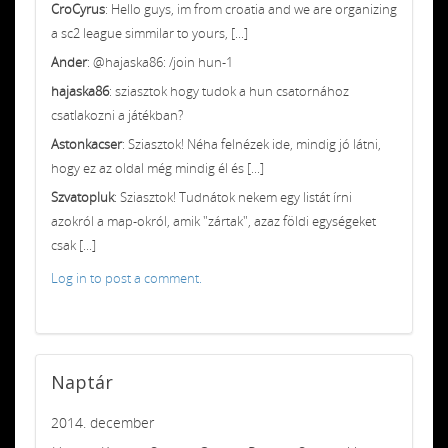
CroCyrus
: Hello guys, im from croatia and we are organizing
a sc2 league simmilar to yours, [...]
Ander
: @hajaska86: /join hun-1
hajaska86
: sziasztok hogy tudok a hun csatornához
csatlakozni a játékban?
Astonkacser
: Sziasztok! Néha felnézek ide, mindig jó látni,
hogy ez az oldal még mindig él és [...]
Szvatopluk
: Sziasztok! Tudnátok nekem egy listát írni
azokról a map-okról, amik "zártak", azaz földi egységeket
csak [...]
Log in to post a comment.
Naptár
2014. december