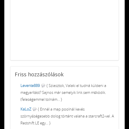
Friss
hozzászólások
Levente889
{ Sziasztok, Valaki el tudná küldeni a
magyarítást? Sajnos már semelyik link sem működik.
(feleségemmel tolnám... }
KaLoZ
{ Ennél a map poolnál kevés
szörnyűségesebb dolog történt valaha a starcraft2-vel. A
Redshift LE egy... }