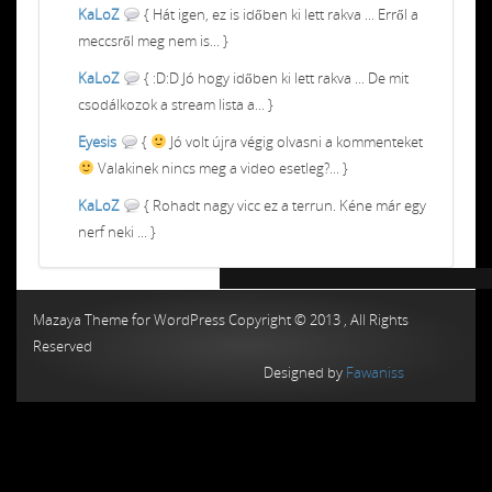
KaLoZ
{ Hát igen, ez is időben ki lett rakva ... Erről a
meccsről meg nem is... }
KaLoZ
{ :D:D Jó hogy időben ki lett rakva ... De mit
csodálkozok a stream lista a... }
Eyesis
{
Jó volt újra végig olvasni a kommenteket
Valakinek nincs meg a video esetleg?... }
KaLoZ
{ Rohadt nagy vicc ez a terrun. Kéne már egy
nerf neki ... }
Chiptuning MMC Autochip
Chiptunin
Mazaya Theme for WordPress Copyright © 2013 , All Rights
Reserved
Designed by
Fawaniss