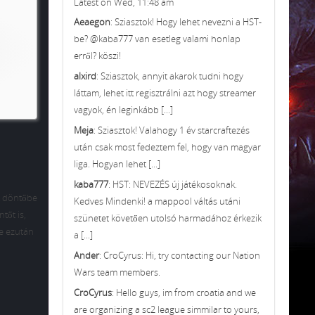
Latest on Wed, 11:48 am
Aeaegon
: Sziasztok! Hogy lehet nevezni a HST-
be? @kaba777 van esetleg valami honlap
erről? köszi!
alxird
: Sziasztok, annyit akarok tudni hogy
láttam, lehet itt regisztrálni azt hogy streamer
vagyok, én leginkább [...]
Meja
: Sziasztok! Valahogy 1 év starcraftezés
után csak most fedeztem fel, hogy van magyar
liga. Hogyan lehet [...]
kaba777
: HST: NEVEZÉS új játékosoknak.
ek döntőbe
Kedves Mindenki! a mappool váltás utáni
tőt is,
szünetet követően utolsó harmadához érkezik
de ezután
a [...]
Ander
: CroCyrus: Hi, try contacting our Nation
Wars team members.
CroCyrus
: Hello guys, im from croatia and we
are organizing a sc2 league simmilar to yours,