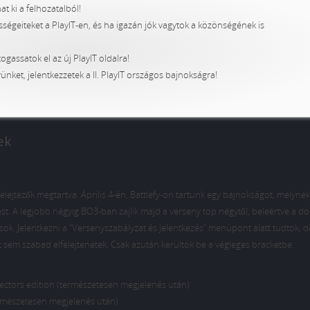
at ki a felhozatalból!
ségeiteket a PlayIT-en, és ha igazán jók vagytok a közönségének is
ogassatok el az új PlayIT oldalra!
ket, jelentkezzetek a II. PlayIT országos bajnokságra!
ek
elejtezők megtartva. Április 4-én, Battlefy-on tartunk egy bajnokságot, melyn
ést. A legjobb négyig BO3-ban zajlik majd a verseny top négytől, beleértve a dön
ok. Jelentkezni a “Versenyszabályzat és jelentkezés” menüpont alatt tudtok, 
t sem szabad elfelejtenetek. Csak azután kerültök be a végleges bracketbe.
ollectors edition (természetesen megjelenés után)
(természetesen megjelenés után)