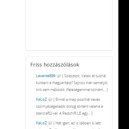
Friss
hozzászólások
Levente889
{ Sziasztok, Valaki el tudná
küldeni a magyarítást? Sajnos már semelyik
link sem működik. (feleségemmel tolnám... }
KaLoZ
{ Ennél a map poolnál kevés
szörnyűségesebb dolog történt valaha a
starcraft2-vel. A Redshift LE egy... }
KaLoZ
{ Hát igen, ez is időben ki lett