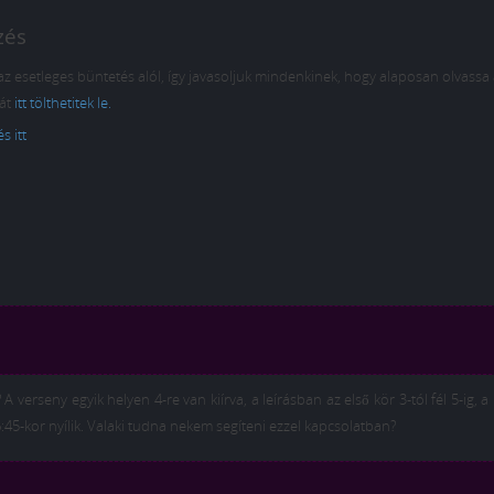
zés
z esetleges büntetés alól, így javasoljuk mindenkinek, hogy alaposan olvassa 
tát
itt tölthetitek le.
s itt
 verseny egyik helyen 4-re van kiírva, a leírásban az első kör 3-tól fél 5-ig, a 
:45-kor nyílik. Valaki tudna nekem segíteni ezzel kapcsolatban?