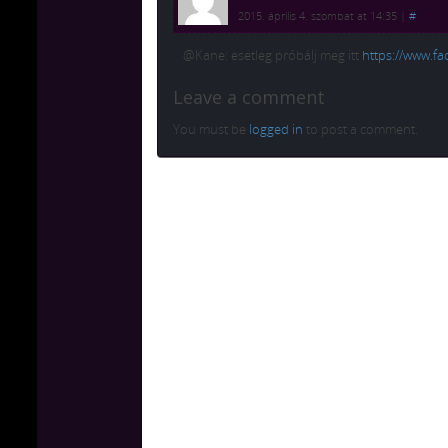
2015. április 4. szombat at 14:35
|
#
@Kane: esetleg próbálj meg itt
https://www.fa
Leave a comment
You must be
logged in
to post a comment.