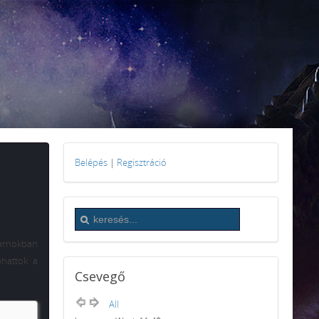
Belépés
|
Regisztráció
sarnokban
phattok a
Csevegő
All