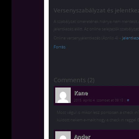
Versenyszabályzat és jelentke
A szabályzat ismeretének hiánya nem mentesít a
jelentkezés előtt. Az online selejtezők szabályza
Online versenyjelentkezés (Április 4) –
Jelentkezé
Forrás
Comments (2)
Kane
2015. április 4. szombat at 09:18
|
#
Most végül is mikor lesz pontosan a check in? A
küldött nekem e-mailt hogy a check in reggel 6
Ander