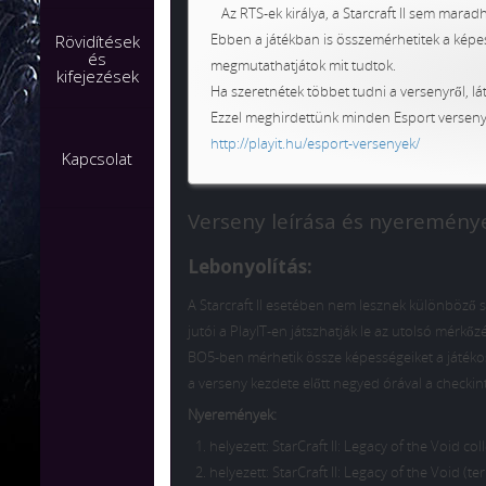
Az RTS-ek királya, a Starcraft II sem maradh
Ebben a játékban is összemérhetitek a képes
Rövidítések
és
megmutathatjátok mit tudtok.
kifejezések
Ha szeretnétek többet tudni a versenyről, lát
Ezzel meghirdettünk minden Esport versenyün
http://playit.hu/
esport-versenyek/
Kapcsolat
Verseny leírása és nyeremény
Lebonyolítás:
A Starcraft II esetében nem lesznek különböző s
jutói a PlayIT-en játszhatják le az utolsó mérkőz
BO5-ben mérhetik össze képességeiket a játékos
a verseny kezdete előtt negyed órával a checkin
Nyeremények:
helyezett: StarCraft II: Legacy of the Void c
helyezett: StarCraft II: Legacy of the Void 