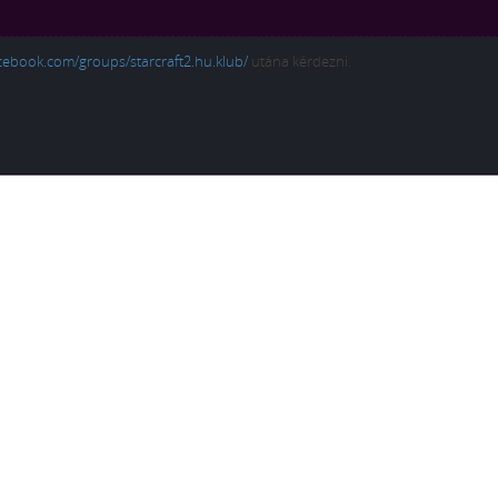
cebook.com/groups/starcraft2.hu.klub/
utána kérdezni.