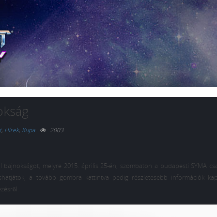
nokság
t
,
Hírek
,
Kupa
2003
 II bajnokságot, melyre 2015. április 25-én, szombaton a budapesti SYMA c
ashatjátok, a tovább gombra kattintva pedig részletesebb információk ka
zésről.