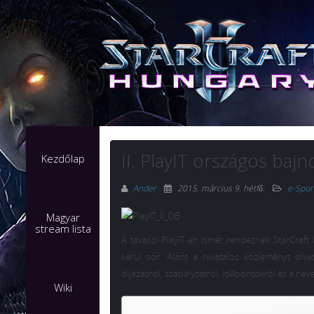
II. PlayIT országos baj
Kezdőlap
Ander
2015. március 9. hétfő
.
e-Spor
Magyar
stream lista
A tavaszi PlayIT-en ismét rendeznek StarCraft
kerül sor. Alant a hivatalos közleményt olv
díjazásról, szabályzatról, időpontokról és a neve
Wiki