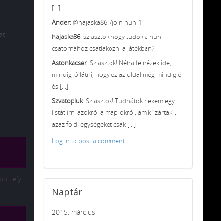
[...]
Ander
: @hajaska86: /join hun-1
át
hajaska86
: sziasztok hogy tudok a hun
csatornához csatlakozni a játékban?
Astonkacser
: Sziasztok! Néha felnézek ide,
mindig jó látni, hogy ez az oldal még mindig él
és [...]
Szvatopluk
: Sziasztok! Tudnátok nekem egy
listát írni azokról a map-okról, amik "zártak",
azaz földi egységeket csak [...]
Log in to post a comment.
buttlefy
Naptár
2015. március