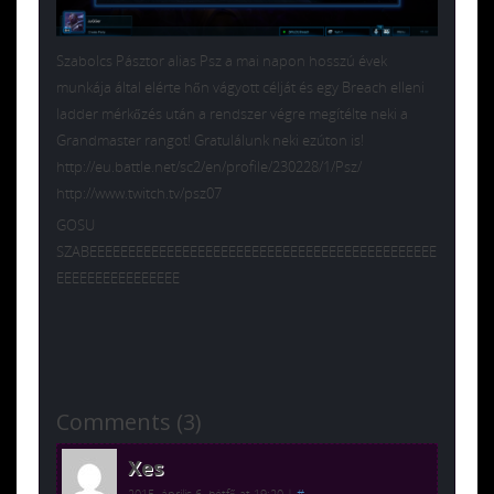
Szabolcs Pásztor alias Psz a mai napon hosszú évek
munkája által elérte hőn vágyott célját és egy Breach elleni
ladder mérkőzés után a rendszer végre megítélte neki a
Grandmaster rangot! Gratulálunk neki ezúton is!
http://eu.battle.net/sc2/en/profile/230228/1/Psz/
http://www.twitch.tv/psz07
GOSU
SZABEEEEEEEEEEEEEEEEEEEEEEEEEEEEEEEEEEEEEEEEEEEEE
EEEEEEEEEEEEEEEE
Comments (3)
Xes
2015. április 6. hétfő at 19:20
|
#