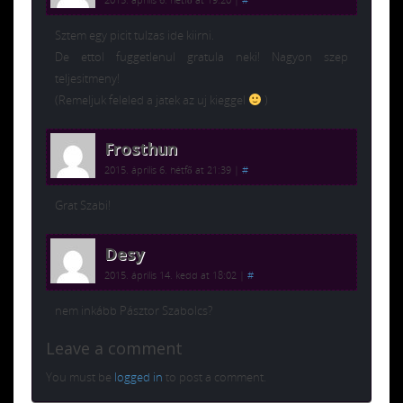
Sztem egy picit tulzas ide kiirni.
De ettol fuggetlenul gratula neki! Nagyon szep
teljesitmeny!
(Remeljuk feleled a jatek az uj kieggel
)
Frosthun
2015. április 6. hétfő at 21:39
|
#
Grat Szabi!
Desy
2015. április 14. kedd at 18:02
|
#
nem inkább Pásztor Szabolcs?
Leave a comment
You must be
logged in
to post a comment.