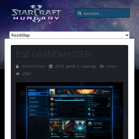
PSZ GRANDMASTER!
SouNDsOfWar
2015. április 5. vasárnap
.
Hírek
2544