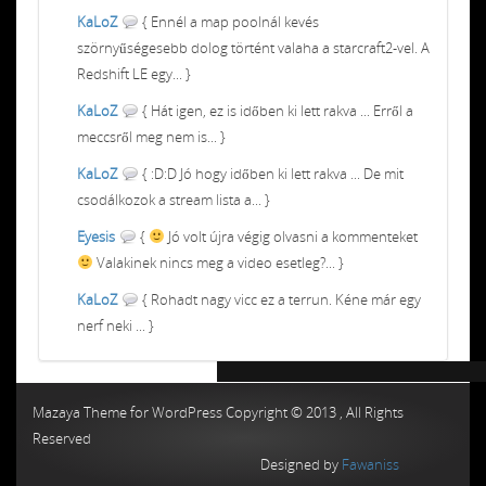
KaLoZ
{ Ennél a map poolnál kevés
szörnyűségesebb dolog történt valaha a starcraft2-vel. A
Redshift LE egy... }
KaLoZ
{ Hát igen, ez is időben ki lett rakva ... Erről a
meccsről meg nem is... }
KaLoZ
{ :D:D Jó hogy időben ki lett rakva ... De mit
csodálkozok a stream lista a... }
Eyesis
{
Jó volt újra végig olvasni a kommenteket
Valakinek nincs meg a video esetleg?... }
KaLoZ
{ Rohadt nagy vicc ez a terrun. Kéne már egy
nerf neki ... }
Chiptuning MMC Autochip
Chiptunin
Mazaya Theme for WordPress Copyright © 2013 , All Rights
Reserved
Designed by
Fawaniss