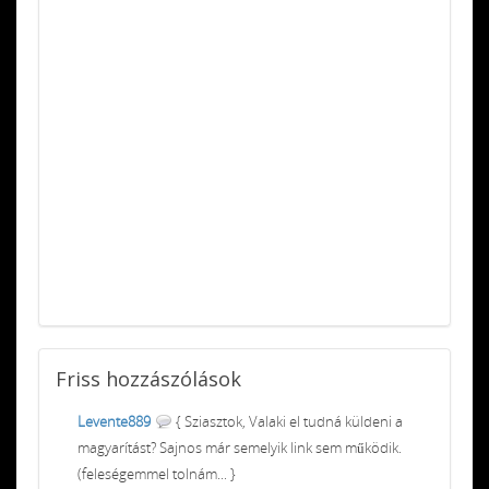
Friss
hozzászólások
Levente889
{ Sziasztok, Valaki el tudná küldeni a
magyarítást? Sajnos már semelyik link sem működik.
(feleségemmel tolnám... }