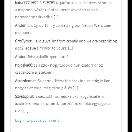
kaba777
: HST: NEVEZÉS új játékosoknak. Kedves Mindenki!
a mappool váltás utáni szünetet követően utolsó
harmadához érkezik a [...]
Ander
: CroCyrus: Hi, try contacting our Nation Wars team
members.
CroCyrus
: Hello guys, im from croatia and we are organizing
a sc2 league simmilar to yours, [...]
Ander
: @hajaska86: /join hun-1
hajaska86
: sziasztok hogy tudok a hun csatornához
csatlakozni a játékban?
Astonkacser
: Sziasztok! Néha felnézek ide, mindig jó látni,
hogy ez az oldal még mindig él és [...]
Szvatopluk
: Sziasztok! Tudnátok nekem egy listát írni
azokról a map-okról, amik "zártak", azaz földi egységeket
csak [...]
Log in to post a comment.