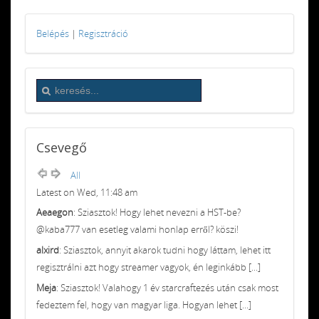
Belépés
|
Regisztráció
Csevegő
All
Latest on Wed, 11:48 am
Aeaegon
: Sziasztok! Hogy lehet nevezni a HST-be?
@kaba777 van esetleg valami honlap erről? köszi!
alxird
: Sziasztok, annyit akarok tudni hogy láttam, lehet itt
regisztrálni azt hogy streamer vagyok, én leginkább [...]
Meja
: Sziasztok! Valahogy 1 év starcraftezés után csak most
fedeztem fel, hogy van magyar liga. Hogyan lehet [...]