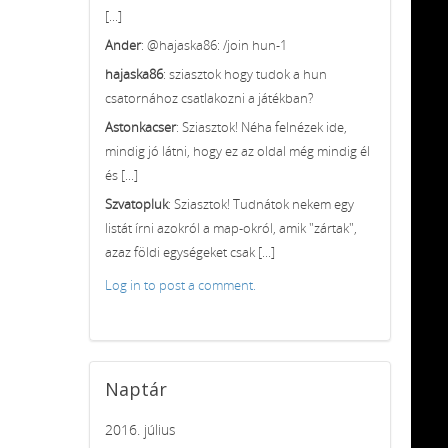
[...]
Ander
: @hajaska86: /join hun-1
hajaska86
: sziasztok hogy tudok a hun
csatornához csatlakozni a játékban?
Astonkacser
: Sziasztok! Néha felnézek ide,
mindig jó látni, hogy ez az oldal még mindig él
és [...]
Szvatopluk
: Sziasztok! Tudnátok nekem egy
listát írni azokról a map-okról, amik "zártak",
azaz földi egységeket csak [...]
Log in to post a comment.
Naptár
2016. július