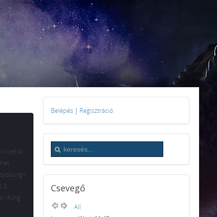
Belépés
|
Regisztráció
l nyelvű
ehet
ettysburg>
 3.
Csevegő
z <King
All