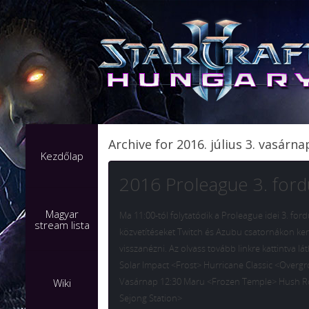
Archive for 2016. július 3. vasárna
Kezdőlap
2016 Proleague 3. fordu
Magyar
Ma 11:00-tól folytatódik a Proleague idei 3. f
stream lista
közvetítéseket Twitch és Azubu csatornákon kere
visszanézni. Az olvass tovább linkre kattintva l
Solar Impact <Frost> Hurricane Classic <Overgr
Vasárnap 12:30 Maru <Frozen Temple> Hush R
Wiki
Sejong Station>