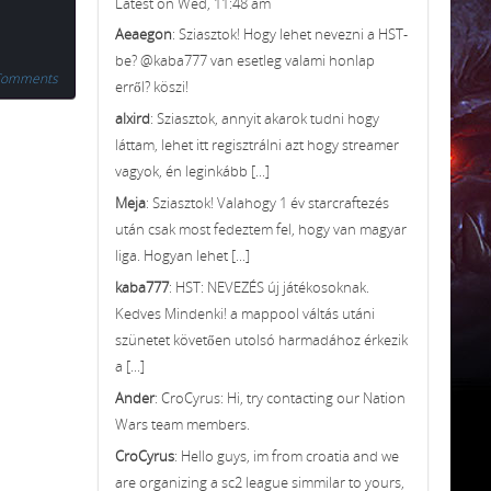
Latest on Wed, 11:48 am
Aeaegon
: Sziasztok! Hogy lehet nevezni a HST-
be? @kaba777 van esetleg valami honlap
Comments
erről? köszi!
alxird
: Sziasztok, annyit akarok tudni hogy
láttam, lehet itt regisztrálni azt hogy streamer
vagyok, én leginkább [...]
Meja
: Sziasztok! Valahogy 1 év starcraftezés
után csak most fedeztem fel, hogy van magyar
liga. Hogyan lehet [...]
kaba777
: HST: NEVEZÉS új játékosoknak.
Kedves Mindenki! a mappool váltás utáni
szünetet követően utolsó harmadához érkezik
a [...]
Ander
: CroCyrus: Hi, try contacting our Nation
Wars team members.
CroCyrus
: Hello guys, im from croatia and we
are organizing a sc2 league simmilar to yours,