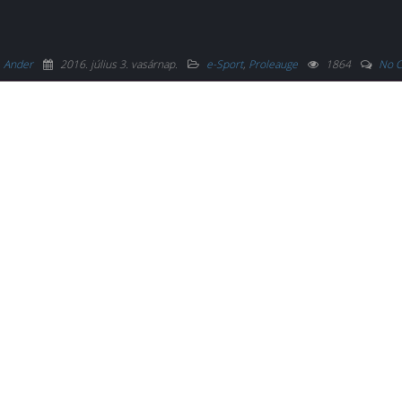
Ander
2016. július 3. vasárnap
.
e-Sport
,
Proleauge
1864
No 