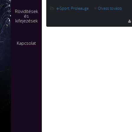
e-Sport
,
Proleauge
Olvass tovább
Rövidítések
és
kifejezések
Kapcsolat