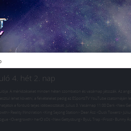
p
ló 4. hét 2. nap
ordulója. A mérkőzéseket minden héten szombaton és vasárnap játsszák. Az ango
sztül lehet követni, a felvételeket pedig az ESportsTV YouTube csatornáján l
áthatjátok a forduló teljes időbeosztását. Július 3. Vasárnap 11:00 Dark <New G
owth> Reality INnoVation <King Sejong Station> Dear Ász <Dusk Towers> Július
ogue <Overgrowth> herO sOs <New Gettysburg> ByuL Trap <Frost> Bunny Ás