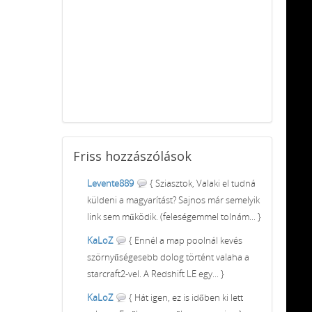
Friss
hozzászólások
Levente889
{ Sziasztok, Valaki el tudná
küldeni a magyarítást? Sajnos már semelyik
link sem működik. (feleségemmel tolnám... }
KaLoZ
{ Ennél a map poolnál kevés
szörnyűségesebb dolog történt valaha a
starcraft2-vel. A Redshift LE egy... }
KaLoZ
{ Hát igen, ez is időben ki lett