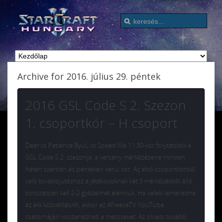
Archive for 2016. július 29. péntek
2016 GSL Code S 2. Szezon
1. csoportkör – H csoport
Dear vs Patience ByuL vs Speed Ma 11:30-kor folytatódik a
GSL Code S 2. szezonja, a verseny mérkőzéseire minden
héten szerdán és pénteken kerül sor. Az első csoportkörből
való továbbjutáshoz a játékosoknak két 3 mérkőzésből álló
sorozatban kell 2-2 győzelmet elérniük. Ha valaki lemaradna
az elő közvetítésről, akkor az AfreecaTV YouTube
csatornáján visszanézheti a meccseket. Az olvass tovább