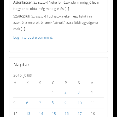
Astonkacser
: Sziasztok! Néha felnézek ide, mindig jó látni,
hogy ez az oldal még mindig él és [...]
Szvatopluk
: Sziasztok! Tudnátok nekem egy listát írni
azokról a map-okról, amik "zártak", azaz földi egységeket
csak [...]
Log in to post a comment.
Naptár
2016. július
H
K
S
C
P
S
V
1
2
3
4
5
6
7
8
9
10
11
12
13
14
15
16
17
18