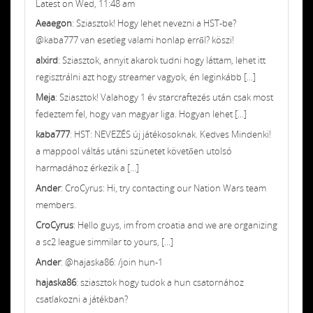
Latest on Wed, 11:48 am
Aeaegon
: Sziasztok! Hogy lehet nevezni a HST-be?
@kaba777 van esetleg valami honlap erről? köszi!
alxird
: Sziasztok, annyit akarok tudni hogy láttam, lehet itt
regisztrálni azt hogy streamer vagyok, én leginkább [...]
Meja
: Sziasztok! Valahogy 1 év starcraftezés után csak most
fedeztem fel, hogy van magyar liga. Hogyan lehet [...]
kaba777
: HST: NEVEZÉS új játékosoknak. Kedves Mindenki!
a mappool váltás utáni szünetet követően utolsó
harmadához érkezik a [...]
Ander
: CroCyrus: Hi, try contacting our Nation Wars team
members.
CroCyrus
: Hello guys, im from croatia and we are organizing
a sc2 league simmilar to yours, [...]
Ander
: @hajaska86: /join hun-1
hajaska86
: sziasztok hogy tudok a hun csatornához
csatlakozni a játékban?