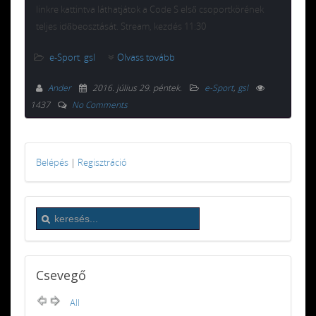
linkre kattintva láthatjátok a Code S első csoportkörének
teljes időbeosztását. Stream, kezdés 11:30
e-Sport
,
gsl
Olvass tovább
Ander
2016. július 29. péntek
.
e-Sport
,
gsl
1437
No Comments
Belépés
|
Regisztráció
Csevegő
All