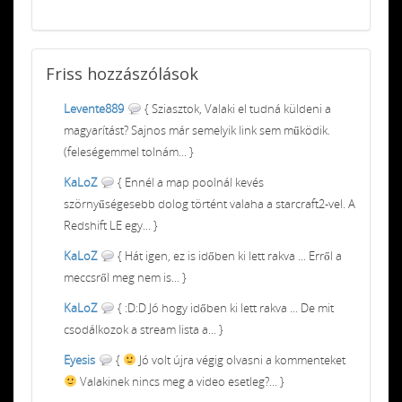
Friss
hozzászólások
Levente889
{ Sziasztok, Valaki el tudná küldeni a
magyarítást? Sajnos már semelyik link sem működik.
(feleségemmel tolnám... }
KaLoZ
{ Ennél a map poolnál kevés
szörnyűségesebb dolog történt valaha a starcraft2-vel. A
Redshift LE egy... }
KaLoZ
{ Hát igen, ez is időben ki lett rakva ... Erről a
meccsről meg nem is... }
KaLoZ
{ :D:D Jó hogy időben ki lett rakva ... De mit
csodálkozok a stream lista a... }
Eyesis
{
Jó volt újra végig olvasni a kommenteket
Valakinek nincs meg a video esetleg?... }