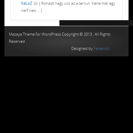
KaLoZ
{ Rohadt nagy vicc ez a terrun. Kéne már egy
nerf neki ... }
Chiptuning MMC Autochip
Chiptunin
Mazaya Theme for WordPress Copyright © 2013 , All Rights
Reserved
Designed by
Fawaniss