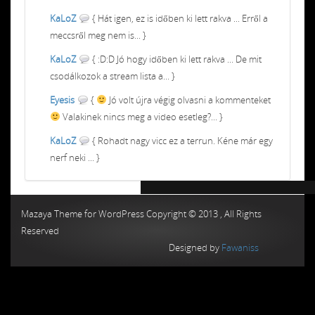
KaLoZ
{ Hát igen, ez is időben ki lett rakva ... Erről a
meccsről meg nem is... }
KaLoZ
{ :D:D Jó hogy időben ki lett rakva ... De mit
csodálkozok a stream lista a... }
Eyesis
{
Jó volt újra végig olvasni a kommenteket
Valakinek nincs meg a video esetleg?... }
KaLoZ
{ Rohadt nagy vicc ez a terrun. Kéne már egy
nerf neki ... }
Chiptuning MMC Autochip
Chiptunin
Mazaya Theme for WordPress Copyright © 2013 , All Rights
Reserved
Designed by
Fawaniss