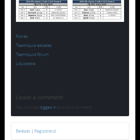
Forrás
Teamliquid előzetes
Teamliquid fórum
Liquipedia
Leave a comment
You must be
logged in
to post a comment.
Belépés
|
Regisztráció