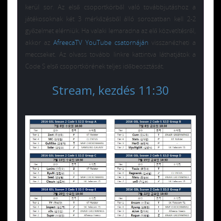
kerül sor. Az első csoportkörből való továbbjutáshoz a
játékosoknak két 3 mérkőzésből álló sorozatban kell 2-2
győzelmet elérniük. Ha valaki lemaradna az elő közvetítésről,
akkor az
AfreecaTV YouTube csatornáján
visszanézheti a
meccseket. Az olvass tovább linkre kattintva láthatjátok a
Code S első csoportkörének teljes időbeosztását.
Stream, kezdés 11:30