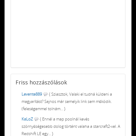
Friss
hozzászólások
Levente889
{ Sziasztok, Valaki el tudná küldeni a
magyarítást? Sajnos már semelyik link sem működik.
(feleségemmel tolnám... }
KaLoZ
{ Ennél a map poolnál kevés
szörnyűségesebb dolog történt valaha a starcraft2-vel. A
Redshift LE egy... }