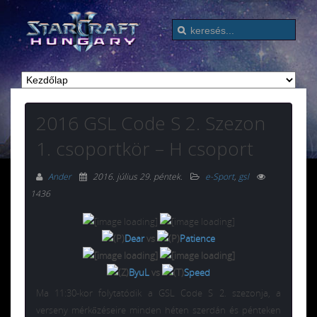
2016 GSL Code S 2. Szezon
1. csoportkör – H csoport
Ander
2016. július 29. péntek
.
e-Sport
,
gsl
1436
Dear
vs
Patience
ByuL
vs
Speed
Ma 11:30-kor folytatódik a GSL Code S 2. szezonja, a
verseny mérkőzéseire minden héten szerdán és pénteken