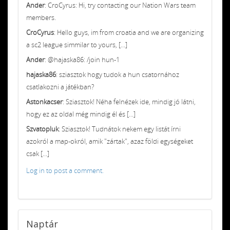
Ander
: CroCyrus: Hi, try contacting our Nation Wars team
members.
CroCyrus
: Hello guys, im from croatia and we are organizing
a sc2 league simmilar to yours, [...]
Ander
: @hajaska86: /join hun-1
hajaska86
: sziasztok hogy tudok a hun csatornához
csatlakozni a játékban?
Astonkacser
: Sziasztok! Néha felnézek ide, mindig jó látni,
hogy ez az oldal még mindig él és [...]
Szvatopluk
: Sziasztok! Tudnátok nekem egy listát írni
azokról a map-okról, amik "zártak", azaz földi egységeket
csak [...]
Log in to post a comment.
Naptár