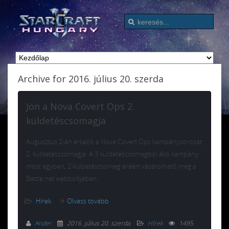
Archive for 2016. július 20. szerda
Jön a Nova Covert Ops 2.
küldetéscsomagja
Augusztus 2-án érkezik a Nova Covert Ops kampánysorozat
2. küldetéscsomagja. A 3 küldetéscsomagból álló kampány
most egyben, 2 küldetéscsomag áráért vásárolható meg a
Battle.net webboltjában.
Hírek
Olvass tovább
Ander
2016. július 20. szerda
.
Hírek
1495