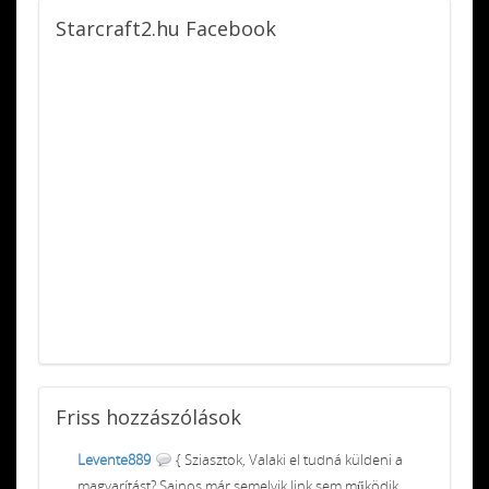
Starcraft2.hu
Facebook
Friss
hozzászólások
Levente889
{ Sziasztok, Valaki el tudná küldeni a
magyarítást? Sajnos már semelyik link sem működik.