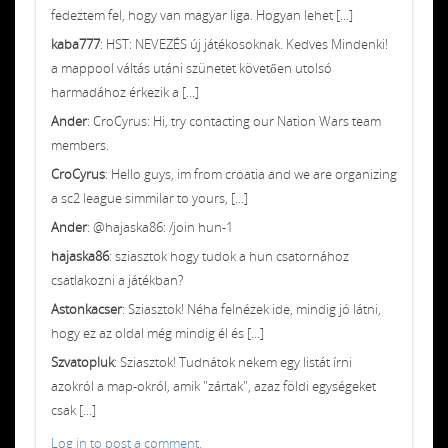
fedeztem fel, hogy van magyar liga. Hogyan lehet [...]
kaba777
: HST: NEVEZÉS új játékosoknak. Kedves Mindenki!
a mappool váltás utáni szünetet követően utolsó
harmadához érkezik a [...]
Ander
: CroCyrus: Hi, try contacting our Nation Wars team
members.
CroCyrus
: Hello guys, im from croatia and we are organizing
a sc2 league simmilar to yours, [...]
Ander
: @hajaska86: /join hun-1
hajaska86
: sziasztok hogy tudok a hun csatornához
csatlakozni a játékban?
Astonkacser
: Sziasztok! Néha felnézek ide, mindig jó látni,
hogy ez az oldal még mindig él és [...]
Szvatopluk
: Sziasztok! Tudnátok nekem egy listát írni
azokról a map-okról, amik "zártak", azaz földi egységeket
csak [...]
Log in to post a comment.