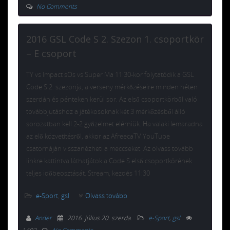
No Comments
2016 GSL Code S 2. Szezon 1. csoportkör
– E csoport
TY vs Impact sOs vs Super Ma 11:30-kor folytatódik a GSL
Code S 2. szezonja, a verseny mérkőzéseire minden héten
szerdán és pénteken kerül sor. Az első csoportkörből való
továbbjutáshoz a játékosoknak két 3 mérkőzésből álló
sorozatban kell 2-2 győzelmet elérniük. Ha valaki lemaradna
az elő közvetítésről, akkor az AfreecaTV YouTube
csatornáján visszanézheti a meccseket. Az olvass tovább
linkre kattintva láthatjátok a Code S első csoportkörének
teljes időbeosztását. Stream, kezdés 11:30
e-Sport
,
gsl
Olvass tovább
Ander
2016. július 20. szerda
.
e-Sport
,
gsl