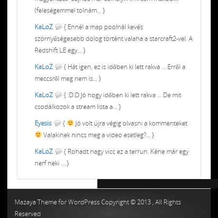
(feleségemmel tolnám... }
KaLoZ
{ Ennél a map poolnál kevés
szörnyűségesebb dolog történt valaha a starcraft2-vel. A
Redshift LE egy... }
KaLoZ
{ Hát igen, ez is időben ki lett rakva ... Erről a
meccsről meg nem is... }
KaLoZ
{ :D:D Jó hogy időben ki lett rakva ... De mit
csodálkozok a stream lista a... }
Eyesis
{
Jó volt újra végig olvasni a kommenteket
Valakinek nincs meg a video esetleg?... }
KaLoZ
{ Rohadt nagy vicc ez a terrun. Kéne már egy
nerf neki ... }
Chiptuning MMC Autochip
Chiptunin
Mazaya Theme for WordPress Copyright © 2013 , All Rights
Reserved