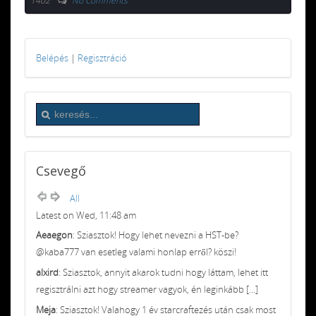
1402
No Comments
Belépés
|
Regisztráció
Csevegő
All
Latest on Wed, 11:48 am
Aeaegon
: Sziasztok! Hogy lehet nevezni a HST-be?
@kaba777 van esetleg valami honlap erről? köszi!
alxird
: Sziasztok, annyit akarok tudni hogy láttam, lehet itt
regisztrálni azt hogy streamer vagyok, én leginkább [...]
Meja
: Sziasztok! Valahogy 1 év starcraftezés után csak most