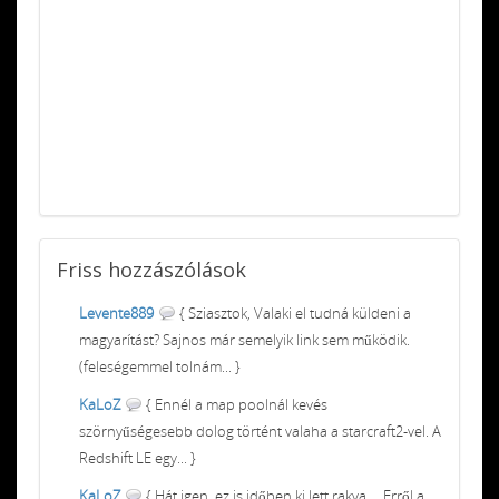
Friss
hozzászólások
Levente889
{ Sziasztok, Valaki el tudná küldeni a
magyarítást? Sajnos már semelyik link sem működik.
(feleségemmel tolnám... }
KaLoZ
{ Ennél a map poolnál kevés
szörnyűségesebb dolog történt valaha a starcraft2-vel. A
Redshift LE egy... }
KaLoZ
{ Hát igen, ez is időben ki lett rakva ... Erről a