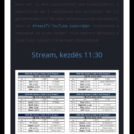
kerül sor. Az első csoportkörből való továbbjutáshoz a
játékosoknak két 3 mérkőzésből álló sorozatban kell 2-2
győzelmet elérniük. Ha valaki lemaradna az elő közvetítésről,
akkor az
AfreecaTV YouTube csatornáján
visszanézheti a
meccseket. Az olvass tovább linkre kattintva láthatjátok a
Code S első csoportkörének teljes időbeosztását.
Stream, kezdés 11:30