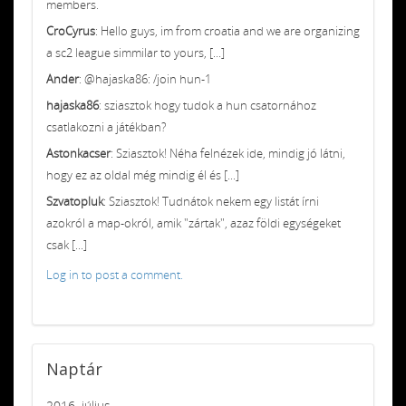
members.
CroCyrus
: Hello guys, im from croatia and we are organizing
a sc2 league simmilar to yours, [...]
Ander
: @hajaska86: /join hun-1
hajaska86
: sziasztok hogy tudok a hun csatornához
csatlakozni a játékban?
Astonkacser
: Sziasztok! Néha felnézek ide, mindig jó látni,
hogy ez az oldal még mindig él és [...]
Szvatopluk
: Sziasztok! Tudnátok nekem egy listát írni
azokról a map-okról, amik "zártak", azaz földi egységeket
csak [...]
Log in to post a comment.
Naptár
2016. július