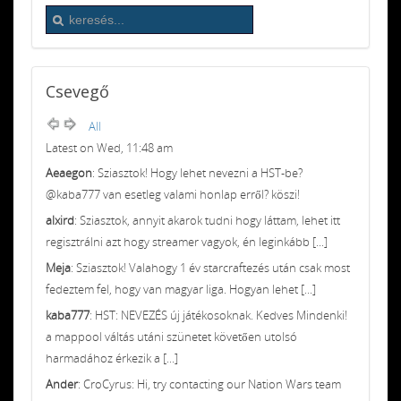
Csevegő
All
Latest on Wed, 11:48 am
Aeaegon
: Sziasztok! Hogy lehet nevezni a HST-be?
@kaba777 van esetleg valami honlap erről? köszi!
alxird
: Sziasztok, annyit akarok tudni hogy láttam, lehet itt
regisztrálni azt hogy streamer vagyok, én leginkább [...]
Meja
: Sziasztok! Valahogy 1 év starcraftezés után csak most
fedeztem fel, hogy van magyar liga. Hogyan lehet [...]
kaba777
: HST: NEVEZÉS új játékosoknak. Kedves Mindenki!
a mappool váltás utáni szünetet követően utolsó
harmadához érkezik a [...]
Ander
: CroCyrus: Hi, try contacting our Nation Wars team