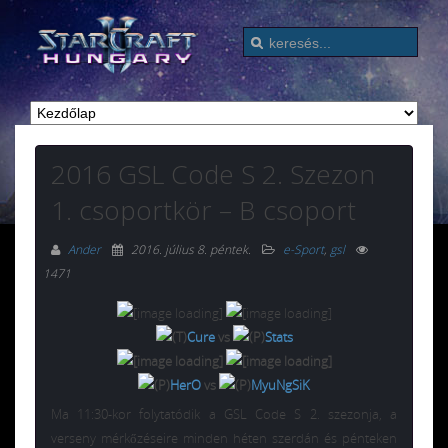
2016 GSL Code S 2. Szezon
1. csoportkör – B csoport
Ander
2016. július 8. péntek
.
e-Sport
,
gsl
1471
Cure
vs
Stats
HerO
vs
MyuNgSiK
Ma 11:30-kor folytatódik a GSL Code S 2. szezonja, a
verseny mérkőzéseire minden héten szerdán és pénteken