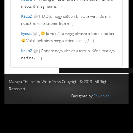
meccsről meg nem is... }
KaLoZ
{ :D:D Jó hogy időben ki lett rakva ... De mit
csodálkozok a stream lista a... }
Eyesis
{
Jó volt újra végig olvasni a kommenteket
Valakinek nincs meg a video esetleg?... }
KaLoZ
{ Rohadt nagy vicc ez a terrun. Kéne már egy
nerf neki ... }
Chiptuning MMC Autochip
Chiptunin
Mazaya Theme for WordPress Copyright © 2013 , All Rights
Reserved
Designed by
Fawaniss