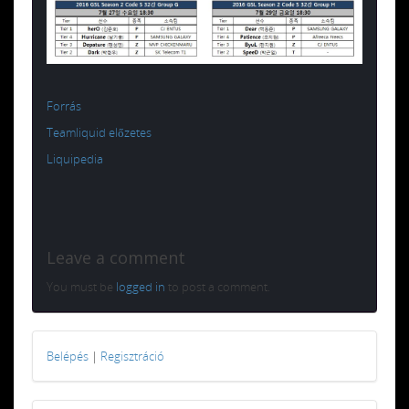
Forrás
Teamliquid előzetes
Liquipedia
Leave a comment
You must be
logged in
to post a comment.
Belépés
|
Regisztráció